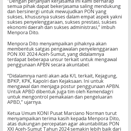
“Dengan perjanjian kerjasama ini kami berharap
a
semua pihak dapat bekerjasama saling mendukung
l
dan bersinergi untuk mewujudkan PON yang
a
sukses, khususnya sukses dalam empat aspek yakni
m
sukses penyelenggaraan, sukses prestasi, sukses
M
ekonomi daerah dan sukses administrasi,” imbuh
e
Menpora Dito.
w
u
Menpora Dito menyampaikan pihaknya akan
j
membentuk satgas pengawalan penyelenggaraan
u
PON XXI 2024 Aceh-Sumut, yang didalamnya
d
terdapat beberapa unsur terkait untuk mengawal
k
penggunaan APBN secara akuntabel.
a
n
“Didalamnya nanti akan ada K/L terkait, Kejagung,
P
BPKP, KPK, Kapolri dan Kejaksaan. Ini untuk
O
mengawal dan menjaga postur penggunaan APBN.
N
Untuk APBD dibentuk juga tim oleh Kemendagri
Y
untuk mengontrol pemakaian dan pengeluaran
a
APBD,” ujarnya.
n
g
Ketua Umum KONI Pusat Marciano Norman turut
S
menyampaikan terima kasih kepada Menpora Dito,
u
atas dukungan percepatan agar akuntabilitas PON
k
XXI Aceh-Sumut Tahun 2024 semakin lebih baik dari
s