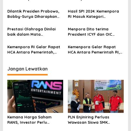
i
Luncurkan Program FYP
nasib tenaga honorer di
p
2025
Aceh”
Dilantik Presiden Prabowo,
Hasil SPI 2024: Kemenpora
Bobby-Surya Diharapkan
RI Masuk Kategori
o
Dorong Ekonomi Sumut
Berintegritas dengan Nilai
s
77,4
Prestasi Olahraga Dinilai
Menpora Dito terima
baik dalam Mata
President ICYF dan OIC
Masyarakat Capai 80,9%
Youth Indonesia, Bahas
Kerjasama Kepemudaan
Kemenpora RI Gelar Rapat
Kemenpora Gelar Rapat
dan Olahraga
HCA Antara Pemerintah,
HCA Antara Pemerintah RI,
FIFA, dan PSSI
PSSI dan FIFA
Jangan Lewatkan
Kemana Harga Saham
PLN Enjiniring Perluas
RANS, Investor Perlu
Wawasan Siswa SMK
Cermati Fundamental dan
tentang Tantangan