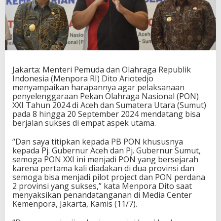
u
a
P
i
h
a
k
D
Jakarta: Menteri Pemuda dan Olahraga Republik
a
Indonesia (Menpora RI) Dito Ariotedjo
p
menyampaikan harapannya agar pelaksanaan
a
penyelenggaraan Pekan Olahraga Nasional (PON)
t
XXI Tahun 2024 di Aceh dan Sumatera Utara (Sumut)
B
pada 8 hingga 20 September 2024 mendatang bisa
e
berjalan sukses di empat aspek utama.
r
k
“Dan saya titipkan kepada PB PON khususnya
e
kepada Pj. Gubernur Aceh dan Pj. Gubernur Sumut,
r
semoga PON XXI ini menjadi PON yang bersejarah
j
karena pertama kali diadakan di dua provinsi dan
a
semoga bisa menjadi pilot project dan PON perdana
S
2 provinsi yang sukses,” kata Menpora Dito saat
a
menyaksikan penandatanganan di Media Center
m
Kemenpora, Jakarta, Kamis (11/7).
a
D