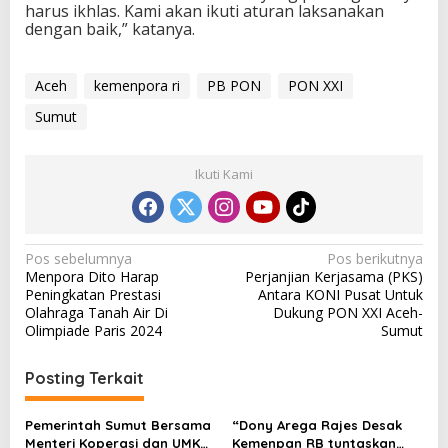
harus ikhlas. Kami akan ikuti aturan laksanakan
dengan baik,” katanya.
Aceh
kemenpora ri
PB PON
PON XXI
Sumut
Ikuti Kami
N
Pos sebelumnya
Pos berikutnya
Menpora Dito Harap
Perjanjian Kerjasama (PKS)
a
Peningkatan Prestasi
Antara KONI Pusat Untuk
v
Olahraga Tanah Air Di
Dukung PON XXI Aceh-
Olimpiade Paris 2024
Sumut
i
g
Posting Terkait
a
s
Pemerintah Sumut Bersama
“Dony Arega Rajes Desak
Menteri Koperasi dan UMKM
Kemenpan RB tuntaskan