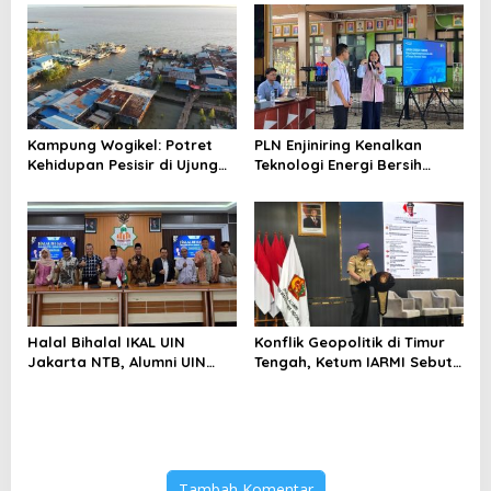
Menghindari Spekulasi
Perubahan Iklim
Berlebihan
Kampung Wogikel: Potret
PLN Enjiniring Kenalkan
Kehidupan Pesisir di Ujung
Teknologi Energi Bersih
Selatan Papua yang
kepada Pelajar Jakarta
Bertahan di Tengah
Keterbatasan
Halal Bihalal IKAL UIN
Konflik Geopolitik di Timur
Jakarta NTB, Alumni UIN
Tengah, Ketum IARMI Sebut
Jakarta Adalah Aset
Alumni Menwa Harus Ambil
Strategis
Peran Strategis
Tambah Komentar