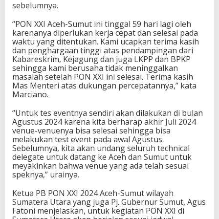
sebelumnya.
e
s
“PON XXI Aceh-Sumut ini tinggal 59 hari lagi oleh
karenanya diperlukan kerja cepat dan selesai pada
waktu yang ditentukan. Kami ucapkan terima kasih
dan penghargaan tinggi atas pendampingan dari
Kabareskrim, Kejagung dan juga LKPP dan BPKP
sehingga kami berusaha tidak meninggalkan
masalah setelah PON XXI ini selesai. Terima kasih
Mas Menteri atas dukungan percepatannya,” kata
Marciano.
“Untuk tes eventnya sendiri akan dilakukan di bulan
Agustus 2024 karena kita berharap akhir Juli 2024
venue-venuenya bisa selesai sehingga bisa
melakukan test event pada awal Agustus.
Sebelumnya, kita akan undang seluruh technical
delegate untuk datang ke Aceh dan Sumut untuk
meyakinkan bahwa venue yang ada telah sesuai
speknya,” urainya.
Ketua PB PON XXI 2024 Aceh-Sumut wilayah
Sumatera Utara yang juga Pj. Gubernur Sumut, Agus
Fatoni menjelaskan, untuk kegiatan PON XXI di