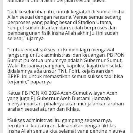
Sumatera Utara akan berjalan sesuai jadwal.
“Jadi keseluruhan itu, untuk kegiatan di Sumut insha
Allah sesuai dengan rencana. Venue semua sedang
berproses yang paling besar di Stadion Utama,
rumput sudah ditanam dan sudah berproses dan
pembangunan fisik insha Allah akhir Juli ini sudah
selesai,” ujarnya.
“Untuk empat sukses ini Kemendagri mengawal
langsung untuk administrasi dan keuangan. PB PON
Sumut itu ketua umumnya adalah Gubernur Sumut,
Wakil Ketuanya pangdam, kapolda, kajati dan sekda
didalamnya ada unsur TNI, Polri, kejaksaan dan
BPKP. Ini untuk memastikan semua sukses tadi bisa
terjamin,” paparnya.
Ketua PB PON XXI 2024 Aceh-Sumut wilayah Aceh
yang juga Pj. Gubernur Aceh Bustami Hamzah
menyampaikan, pihaknya akan menjalankan arahan-
arahan sesuai aturan dan ikhlas.
“Sukses administrasi itu gampang sebenarnya,
terutama ikuti aturan, laksanakan dengan ikhlas.
Insha Allah semua kita selamat yang penting niatnya