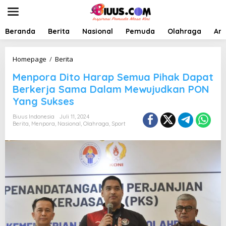
L
e
w
a
Beranda
Berita
Nasional
Pemuda
Olahraga
Art
t
i
k
M
Homepage
/
Berita
e
e
Menpora Dito Harap Semua Pihak Dapat
k
n
o
p
Berkerja Sama Dalam Mewujudkan PON
n
o
Yang Sukses
t
r
e
a
Biuus Indonesia
Juli 11, 2024
n
D
Berita
,
Menpora
,
Nasional
,
Olahraga
,
Sport
i
t
o
H
a
r
a
p
S
e
m