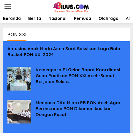
L
e
w
a
Beranda
Berita
Nasional
Pemuda
Olahraga
Art
t
i
k
PON XXI
e
k
Antusias Anak Muda Aceh Saat Saksikan Laga Bola
o
Basket PON XXI 2024
n
t
e
Kemenpora RI Gelar Rapat Koordinasi
n
Guna Pastikan PON XXI Aceh-Sumut
Berjalan Sukses
Menpora Dito Minta PB PON Aceh Agar
Perencanan PON Dikomunikasikan
Dengan Pusat