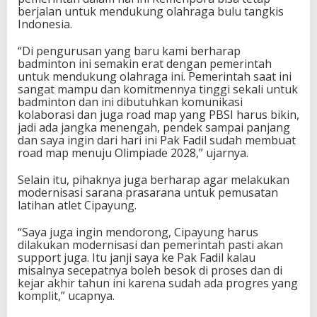
a
berjalan untuk mendukung olahraga bulu tangkis
n
Indonesia.
s
f
“Di pengurusan yang baru kami berharap
o
badminton ini semakin erat dengan pemerintah
r
untuk mendukung olahraga ini. Pemerintah saat ini
m
sangat mampu dan komitmennya tinggi sekali untuk
a
badminton dan ini dibutuhkan komunikasi
s
kolaborasi dan juga road map yang PBSI harus bikin,
i
jadi ada jangka menengah, pendek sampai panjang
D
dan saya ingin dari hari ini Pak Fadil sudah membuat
a
road map menuju Olimpiade 2028,” ujarnya.
n
E
Selain itu, pihaknya juga berharap agar melakukan
v
modernisasi sarana prasarana untuk pemusatan
a
latihan atlet Cipayung.
l
u
“Saya juga ingin mendorong, Cipayung harus
a
dilakukan modernisasi dan pemerintah pasti akan
s
support juga. Itu janji saya ke Pak Fadil kalau
i
misalnya secepatnya boleh besok di proses dan di
D
kejar akhir tahun ini karena sudah ada progres yang
e
komplit,” ucapnya.
n
g