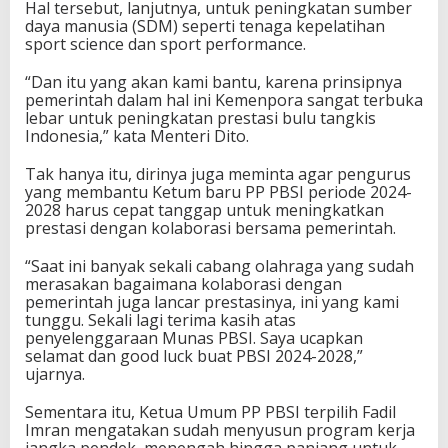
Hal tersebut, lanjutnya, untuk peningkatan sumber
a
daya manusia (SDM) seperti tenaga kepelatihan
n
sport science dan sport performance.
L
a
“Dan itu yang akan kami bantu, karena prinsipnya
k
pemerintah dalam hal ini Kemenpora sangat terbuka
u
lebar untuk peningkatan prestasi bulu tangkis
k
Indonesia,” kata Menteri Dito.
a
n
Tak hanya itu, dirinya juga meminta agar pengurus
M
yang membantu Ketum baru PP PBSI periode 2024-
u
2028 harus cepat tanggap untuk meningkatkan
n
prestasi dengan kolaborasi bersama pemerintah.
a
s
“Saat ini banyak sekali cabang olahraga yang sudah
merasakan bagaimana kolaborasi dengan
pemerintah juga lancar prestasinya, ini yang kami
tunggu. Sekali lagi terima kasih atas
penyelenggaraan Munas PBSI. Saya ucapkan
selamat dan good luck buat PBSI 2024-2028,”
ujarnya.
Sementara itu, Ketua Umum PP PBSI terpilih Fadil
Imran mengatakan sudah menyusun program kerja