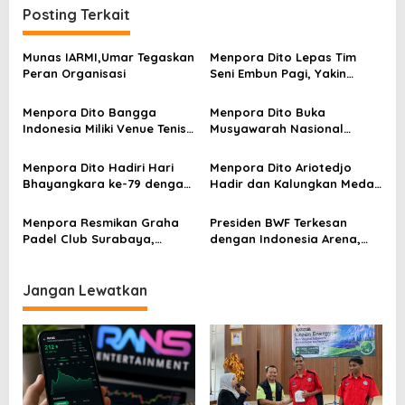
g
Posting Terkait
a
s
Munas IARMI,Umar Tegaskan
Menpora Dito Lepas Tim
Peran Organisasi
Seni Embun Pagi, Yakin
i
Budaya Indonesia Melaju Ke
p
Global
Menpora Dito Bangga
Menpora Dito Buka
Indonesia Miliki Venue Tenis
Musyawarah Nasional
o
Kelas Dunia di Bali
(Munas) Badan Eksekutif
s
Mahasiswa Seluruh
Menpora Dito Hadiri Hari
Menpora Dito Ariotedjo
Indonesia
Bhayangkara ke-79 dengan
Hadir dan Kalungkan Medali
Kemeja Batik
di Hari Terakhir Kejuaraan
Anggar Asia 2025 di Bali
Menpora Resmikan Graha
Presiden BWF Terkesan
Padel Club Surabaya,
dengan Indonesia Arena,
Fasilitas Olahraga Premium
Tawarkan Indonesia Jadi
untuk Generasi Muda
Tuan Rumah Sudirman Cup
2027 dan Thomas-Uber 2028
Jangan Lewatkan