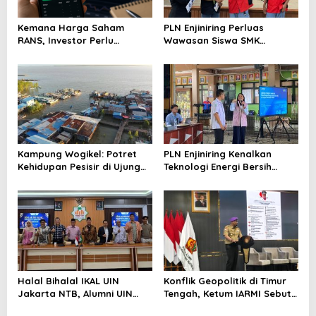
Kemana Harga Saham
PLN Enjiniring Perluas
RANS, Investor Perlu
Wawasan Siswa SMK
Cermati Fundamental dan
tentang Tantangan
Menghindari Spekulasi
Perubahan Iklim
Berlebihan
Kampung Wogikel: Potret
PLN Enjiniring Kenalkan
Kehidupan Pesisir di Ujung
Teknologi Energi Bersih
Selatan Papua yang
kepada Pelajar Jakarta
Bertahan di Tengah
Keterbatasan
Halal Bihalal IKAL UIN
Konflik Geopolitik di Timur
Jakarta NTB, Alumni UIN
Tengah, Ketum IARMI Sebut
Jakarta Adalah Aset
Alumni Menwa Harus Ambil