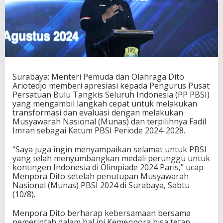
i
P
P
P
B
S
I
A
Surabaya: Menteri Pemuda dan Olahraga Dito
t
Ariotedjo memberi apresiasi kepada Pengurus Pusat
a
Persatuan Bulu Tangkis Seluruh Indonesia (PP PBSI)
s
yang mengambil langkah cepat untuk melakukan
L
transformasi dan evaluasi dengan melakukan
a
Musyawarah Nasional (Munas) dan terpilihnya Fadil
n
Imran sebagai Ketum PBSI Periode 2024-2028.
g
k
a
“Saya juga ingin menyampaikan selamat untuk PBSI
h
yang telah menyumbangkan medali perunggu untuk
C
kontingen Indonesia di Olimpiade 2024 Paris,” ucap
e
Menpora Dito setelah penutupan Musyawarah
p
Nasional (Munas) PBSI 2024 di Surabaya, Sabtu
a
(10/8).
t
T
Menpora Dito berharap kebersamaan bersama
r
pemerintah dalam hal ini Kemenpora bisa tetap