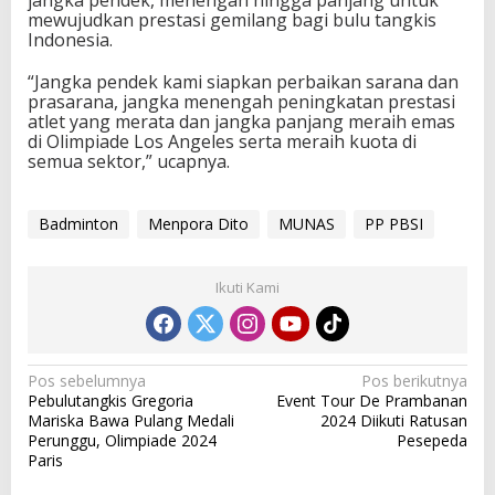
jangka pendek, menengah hingga panjang untuk
mewujudkan prestasi gemilang bagi bulu tangkis
Indonesia.
“Jangka pendek kami siapkan perbaikan sarana dan
prasarana, jangka menengah peningkatan prestasi
atlet yang merata dan jangka panjang meraih emas
di Olimpiade Los Angeles serta meraih kuota di
semua sektor,” ucapnya.
Badminton
Menpora Dito
MUNAS
PP PBSI
Ikuti Kami
N
Pos sebelumnya
Pos berikutnya
Pebulutangkis Gregoria
Event Tour De Prambanan
a
Mariska Bawa Pulang Medali
2024 Diikuti Ratusan
v
Perunggu, Olimpiade 2024
Pesepeda
Paris
i