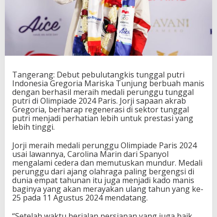
i
a
M
a
r
i
s
k
Tangerang: Debut pebulutangkis tunggal putri
a
Indonesia Gregoria Mariska Tunjung berbuah manis
B
dengan berhasil meraih medali perunggu tunggal
a
putri di Olimpiade 2024 Paris. Jorji sapaan akrab
w
Gregoria, berharap regenerasi di sektor tunggal
a
putri menjadi perhatian lebih untuk prestasi yang
P
lebih tinggi.
u
l
a
Jorji meraih medali perunggu Olimpiade Paris 2024
n
usai lawannya, Carolina Marin dari Spanyol
g
mengalami cedera dan memutuskan mundur. Medali
M
perunggu dari ajang olahraga paling bergengsi di
e
dunia empat tahunan itu juga menjadi kado manis
d
baginya yang akan merayakan ulang tahun yang ke-
a
25 pada 11 Agustus 2024 mendatang.
l
i
“Setelah waktu berjalan persiapan yang juga baik,