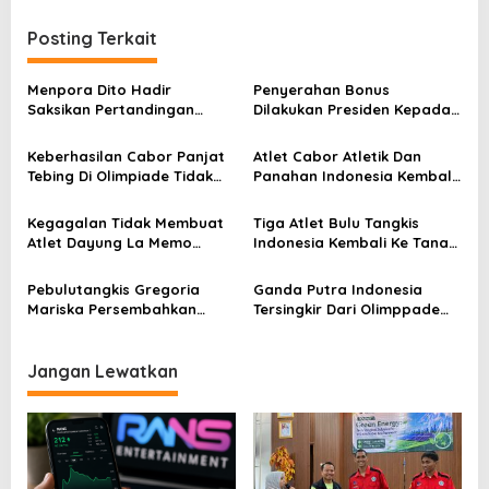
i
g
Posting Terkait
a
s
Menpora Dito Hadir
Penyerahan Bonus
Saksikan Pertandingan
Dilakukan Presiden Kepada
i
Simulasi Persiapan Kejuaran
Peraih Medali Emas
p
Piala Sudirman
Keberhasilan Cabor Panjat
Atlet Cabor Atletik Dan
Tebing Di Olimpiade Tidak
Panahan Indonesia Kembali
o
Lepas Dari Dukungan
Ke Tanah Air Disambut
s
Kemenpora
Kemenpora
Kegagalan Tidak Membuat
Tiga Atlet Bulu Tangkis
Atlet Dayung La Memo
Indonesia Kembali Ke Tanah
Patah Semangat Tuk
Air Disambut Kemenpora
Berprestasi Di Masa Depan
Pebulutangkis Gregoria
Ganda Putra Indonesia
Mariska Persembahkan
Tersingkir Dari Olimppade
Medali Perunggu, Olimpiade
Usai Kalah Dari Wakil China,
2024 Paris
Olimpiade Paris
Jangan Lewatkan