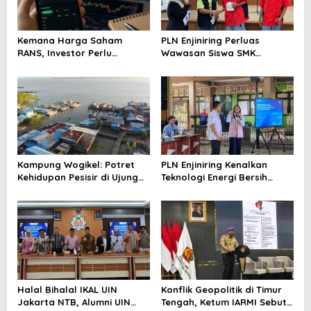
Kemana Harga Saham
PLN Enjiniring Perluas
RANS, Investor Perlu
Wawasan Siswa SMK
Cermati Fundamental dan
tentang Tantangan
Menghindari Spekulasi
Perubahan Iklim
Berlebihan
Kampung Wogikel: Potret
PLN Enjiniring Kenalkan
Kehidupan Pesisir di Ujung
Teknologi Energi Bersih
Selatan Papua yang
kepada Pelajar Jakarta
Bertahan di Tengah
Keterbatasan
Halal Bihalal IKAL UIN
Konflik Geopolitik di Timur
Jakarta NTB, Alumni UIN
Tengah, Ketum IARMI Sebut