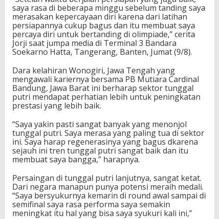
P
saya rasa di beberapa minggu sebelum tanding saya
e
merasakan kepercayaan diri karena dari latihan
r
persiapannya cukup bagus dan itu membuat saya
u
percaya diri untuk bertanding di olimpiade,” cerita
n
Jorji saat jumpa media di Terminal 3 Bandara
g
Soekarno Hatta, Tangerang, Banten, Jumat (9/8).
g
u
Dara kelahiran Wonogiri, Jawa Tengah yang
,
mengawali kariernya bersama PB Mutiara Cardinal
O
Bandung, Jawa Barat ini berharap sektor tunggal
l
putri mendapat perhatian lebih untuk peningkatan
i
prestasi yang lebih baik.
m
p
“Saya yakin pasti sangat banyak yang menonjol
i
tunggal putri. Saya merasa yang paling tua di sektor
a
ini. Saya harap regenerasinya yang bagus dkarena
d
sejauh ini tren tunggal putri sangat baik dan itu
e
membuat saya bangga,” harapnya.
2
0
Persaingan di tunggal putri lanjutnya, sangat ketat.
2
Dari negara manapun punya potensi meraih medali.
4
“Saya bersyukurnya kemarin di round awal sampai di
P
semifinal saya rasa performa saya semakin
a
meningkat itu hal yang bisa saya syukuri kali ini,”
r