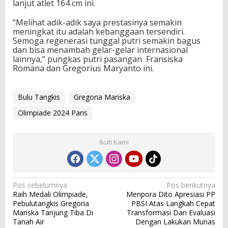
lanjut atlet 164 cm ini.
i
s
“Melihat adik-adik saya prestasinya semakin
meningkat itu adalah kebanggaan tersendiri.
Semoga regenerasi tunggal putri semakin bagus
dan bisa menambah gelar-gelar internasional
lainnya,” pungkas putri pasangan Fransiska
Romana dan Gregorius Maryanto ini.
Bulu Tangkis
Gregoria Mariska
Olimpiade 2024 Paris
Ikuti Kami
N
Pos sebelumnya
Pos berikutnya
Raih Medali Olimpiade,
Menpora Dito Apresiasi PP
a
Pebulutangkis Gregoria
PBSI Atas Langkah Cepat
v
Mariska Tanjung Tiba Di
Transformasi Dan Evaluasi
Tanah Air
Dengan Lakukan Munas