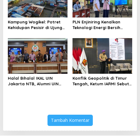
Kampung Wogikel: Potret
PLN Enjiniring Kenalkan
Kehidupan Pesisir di Ujung
Teknologi Energi Bersih
Selatan Papua yang
kepada Pelajar Jakarta
Bertahan di Tengah
Keterbatasan
Halal Bihalal IKAL UIN
Konflik Geopolitik di Timur
Jakarta NTB, Alumni UIN
Tengah, Ketum IARMI Sebut
Jakarta Adalah Aset
Alumni Menwa Harus Ambil
Strategis
Peran Strategis
Tambah Komentar