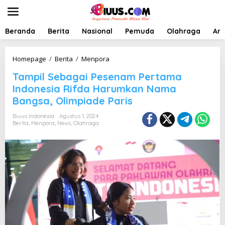
L
e
w
a
Beranda
Berita
Nasional
Pemuda
Olahraga
Art
t
i
k
T
Homepage
/
Berita
/
Menpora
e
a
Tampil Sebagai Pesenam Pertama
k
m
o
p
Indonesia Rifda Harumkan Nama
n
i
Bangsa, Olimpiade Paris
t
l
e
S
Biuus Indonesia
Agustus 1, 2024
n
e
Berita
,
Menpora
,
News
,
Olahraga
b
a
g
a
i
P
e
s
e
n
a