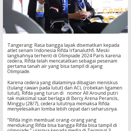
m
P
e
r
t
a
m
a
Tangerang: Rasa bangga layak disematkan kepada
I
atlet senam Indonesia Rifda Irfanaluthfi. Meski
n
langkahnya terhenti di Olimpiade 2024 Paris karena
d
cedera, Rifda telah mencatatkan sebagai pesenam
o
pertama tanah air yang bisa tampil di ajang
n
Olimpiade.
e
s
Karena cedera yang dialaminya dibagian meniskus
i
(tulang rawan pada lutut) dan ACL (robekan ligamen
a
lutut), Rifda yang turun di nomor All Around putri
R
tak maksimal saat berlaga di Bercy Arena Perancis,
i
Minggu (28/7), cedera lututnya memaksa Rifda
f
menyelesaikan lomba lebih cepat dari seharusnya.
d
a
H
“Rifda ingin membuat orang-orang yang
a
mendukung Rifda bisa bangga Rifda bisa tampil di
r
olimpiade,” ujarnya kepada media di Terminal 3