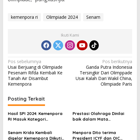
kemenpora ri
Olimpiade 2024
Senam
Ikuti Kami
N
Pos sebelumnya
Pos berikutnya
Usai Berjuang di Olimpiade
Ganda Putra Indonesia
a
Pesenam Rifda Kembali Ke
Tersingkir Dari Olimppade
v
Tanah Air Disambut
Usai Kalah Dari Wakil China,
Kemenpora
Olimpiade Paris
i
g
Posting Terkait
a
s
Hasil SPI 2024: Kemenpora
Prestasi Olahraga Dinilai
RI Masuk Kategori
baik dalam Mata
i
Berintegritas dengan Nilai
Masyarakat Capai 80,9%
p
77,4
Senam Krida Kembali
Menpora Dito terima
digelar Kemenpora Diikuti
President ICYF dan OIC