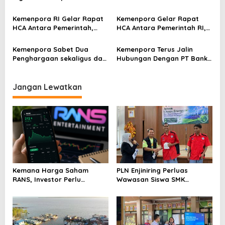
o
250 Anggota PMKI
Youth Indonesia, Bahas
s
Kerjasama Kepemudaan
Kemenpora RI Gelar Rapat
Kemenpora Gelar Rapat
dan Olahraga
HCA Antara Pemerintah,
HCA Antara Pemerintah RI,
FIFA, dan PSSI
PSSI dan FIFA
Kemenpora Sabet Dua
Kemenpora Terus Jalin
Penghargaan sekaligus dari
Hubungan Dengan PT Bank
KIP sebagai Badan Publik
Rakyat Indonesia Dalam
Terbaik Nasional Tahun 2024
Pelayan Perbankan
Jangan Lewatkan
Kemana Harga Saham
PLN Enjiniring Perluas
RANS, Investor Perlu
Wawasan Siswa SMK
Cermati Fundamental dan
tentang Tantangan
Menghindari Spekulasi
Perubahan Iklim
Berlebihan