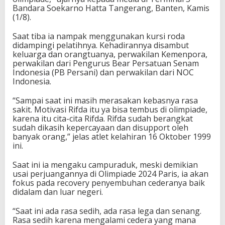
u
Bandara Soekarno Hatta Tangerang, Banten, Kamis
m
(1/8).
k
a
Saat tiba ia nampak menggunakan kursi roda
n
didampingi pelatihnya. Kehadirannya disambut
N
keluarga dan orangtuanya, perwakilan Kemenpora,
a
perwakilan dari Pengurus Bear Persatuan Senam
m
Indonesia (PB Persani) dan perwakilan dari NOC
a
Indonesia.
B
a
“Sampai saat ini masih merasakan kebasnya rasa
n
sakit. Motivasi Rifda itu ya bisa tembus di olimpiade,
g
karena itu cita-cita Rifda. Rifda sudah berangkat
s
sudah dikasih kepercayaan dan disupport oleh
a
banyak orang,” jelas atlet kelahiran 16 Oktober 1999
,
ini.
O
l
Saat ini ia mengaku campuraduk, meski demikian
i
usai perjuangannya di Olimpiade 2024 Paris, ia akan
m
fokus pada recovery penyembuhan cederanya baik
p
didalam dan luar negeri.
i
a
“Saat ini ada rasa sedih, ada rasa lega dan senang.
d
Rasa sedih karena mengalami cedera yang mana
e