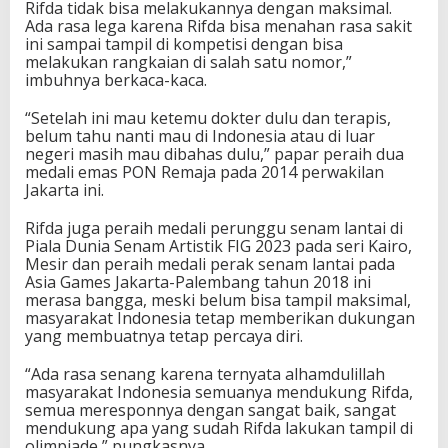
Rifda tidak bisa melakukannya dengan maksimal.
P
Ada rasa lega karena Rifda bisa menahan rasa sakit
a
ini sampai tampil di kompetisi dengan bisa
r
melakukan rangkaian di salah satu nomor,”
i
imbuhnya berkaca-kaca.
s
“Setelah ini mau ketemu dokter dulu dan terapis,
belum tahu nanti mau di Indonesia atau di luar
negeri masih mau dibahas dulu,” papar peraih dua
medali emas PON Remaja pada 2014 perwakilan
Jakarta ini.
Rifda juga peraih medali perunggu senam lantai di
Piala Dunia Senam Artistik FIG 2023 pada seri Kairo,
Mesir dan peraih medali perak senam lantai pada
Asia Games Jakarta-Palembang tahun 2018 ini
merasa bangga, meski belum bisa tampil maksimal,
masyarakat Indonesia tetap memberikan dukungan
yang membuatnya tetap percaya diri.
“Ada rasa senang karena ternyata alhamdulillah
masyarakat Indonesia semuanya mendukung Rifda,
semua meresponnya dengan sangat baik, sangat
mendukung apa yang sudah Rifda lakukan tampil di
olimpiade,” pungkasnya.