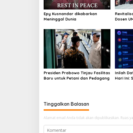
Epy Kusnandar dikabarkan
Revitalis
Meninggal Dunia
Dosen U
Ubah Tar
Kontempo
Presiden Prabowo Tinjau Fasilitas
Inilah Da
Baru untuk Petani dan Pedagang
Hari Ini:
Mendomin
24,70%
Tinggalkan Balasan
Alamat email Anda tidak akan dipublikasikan.
Ruas ya