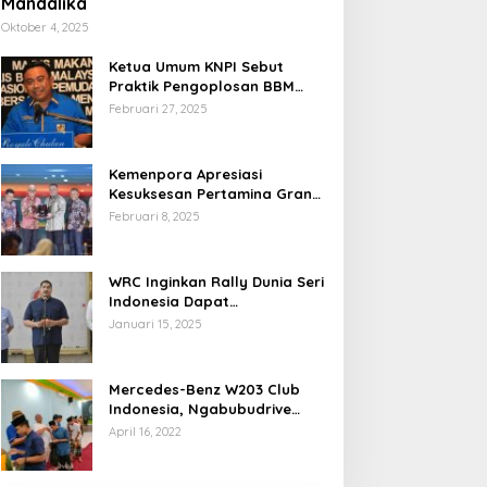
Mandalika
Oktober 4, 2025
Ketua Umum KNPI Sebut
Praktik Pengoplosan BBM
Cederai Kepercayaan
Februari 27, 2025
Masyarakat
Kemenpora Apresiasi
Kesuksesan Pertamina Grand
Prix of Indonesia 2024
Februari 8, 2025
WRC Inginkan Rally Dunia Seri
Indonesia Dapat
Terselenggara 2026
Januari 15, 2025
Mendatang
Mercedes-Benz W203 Club
Indonesia, Ngabubudrive
Ramadhan 2022
April 16, 2022