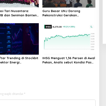
asi Tari Nusantara:
Guru Besar UNJ Dorong
MB dan Seniman Banten
Rekonstruksi Gerakan
i Tradisional Menjadi
Kebangsaan Mahasiswa Terkait
rer di Tanjung Lesung
Isu HAM Papua
ftar Trending di Stockbit
IHSG Menguat 1,36 Persen di Awal
 Sektor Energi
Pekan, Analis sebut Kondisi Pasar
asi, COIN Melejit
Mulai Membaik
ng wajib ditandai
*