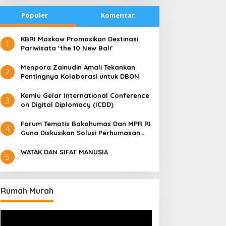
Populer
Komentar
​KBRI Moskow Promosikan Destinasi
1
Pariwisata ‘the 10 New Bali’
​Menpora Zainudin Amali Tekankan
2
Pentingnya Kolaborasi untuk DBON
​Kemlu Gelar International Conference
3
on Digital Diplomacy (ICDD)
Forum Tematis Bakohumas Dan MPR RI
4
Guna Diskusikan Solusi Perhumasan
Juga Tuk Perkuat Lembaga Masing –
Masing
WATAK DAN SIFAT MANUSIA
5
Rumah Murah
Pemutar
Video