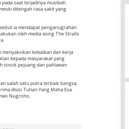
pada saat terjadinya musibah
eski ditengah rasa sakit yang
ersebut ia mendapat penganugrahan
lakukan oleh media asing The Straits
a.
Enam Pejabat Baru Resmi Dilantik
h menyaksikan kebaikan dan kerja
di Kejati Kepri oleh J. Devy
tian kepada masyarakat yang
Sudarso
Di Berita, Politik
|
November 3, 2025
ah sosok pejuang dan pahlawan
gan salah satu putra terbaik bangsa,
rima disisi Tuhan Yang Maha Esa.
urwo Nugroho.