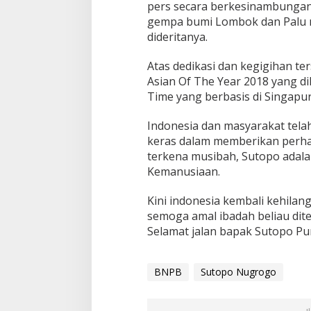
pers secara berkesinambungan 
gempa bumi Lombok dan Palu m
dideritanya.
Atas dedikasi dan kegigihan t
Asian Of The Year 2018 yang di
Time yang berbasis di Singapur
Indonesia dan masyarakat tela
keras dalam memberikan perha
terkena musibah, Sutopo adal
Kemanusiaan.
Kini indonesia kembali kehilan
semoga amal ibadah beliau dite
Selamat jalan bapak Sutopo P
BNPB
Sutopo Nugrogo