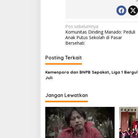
I
Navigasi
Pos sebelumnya
Komunitas Dinding Manado: Peduli
pos
Anak Putus Sekolah di Pasar
Bersehati
Posting Terkait
Kemenpora dan BNPB Sepakat, Liga 1 Berguli
Juli
Jangan Lewatkan