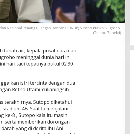
adan Nasional Penanggulangan Bencana (BNBP) Sutopo Purwo Nugroho.
(Tempo/Subekti)
 tanah air, kepala pusat data dan
oho meninggal dunia hari ini
ini hari tadi tepatnya pukul 02.30
ggalkan istri tercinta dengan dua
ngan Retno Utami Yulianingsih.
terakhirnya, Sutopo diketahui
stadium 4B. Saat Ia menjalani
g ke-8 , Sutopo kala itu masih
an serta memberikan dorongan
darah yang di derita ibu Ani