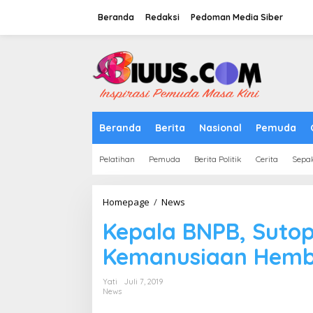
Lewati
ke
Beranda
Redaksi
Pedoman Media Siber
konten
tutup
Beranda
Berita
Nasional
Pemuda
Pelatihan
Pemuda
Berita Politik
Cerita
Sepa
Kepala
Homepage
/
News
BNPB,
Kepala BNPB, Suto
Sutopo
Nugroho
Kemanusiaan Hemb
Sang
Pejuang
Kemanusiaan
Yati
Juli 7, 2019
Hembuskan
News
Nafas