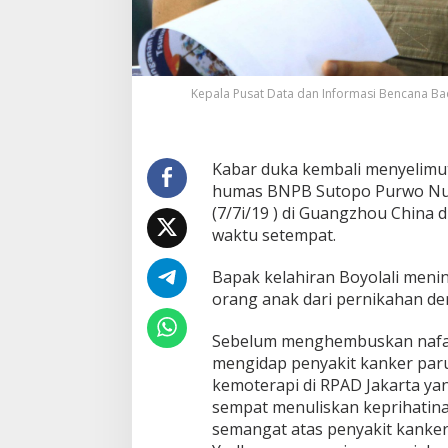
Kepala Pusat Data dan Informasi Bencana B
Kabar duka kembali menyelimuti
humas BNPB Sutopo Purwo Nugr
(7/7i/19 ) di Guangzhou China d
waktu setempat.
Bapak kelahiran Boyolali menin
orang anak dari pernikahan de
Sebelum menghembuskan nafas 
mengidap penyakit kanker paru 
kemoterapi di RPAD Jakarta yan
sempat menuliskan keprihatin
semangat atas penyakit kanker 