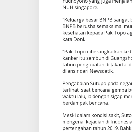
Yudhoyono yang juga menjalani
NUH singapore.
“Keluarga besar BNPB sangat 
BNPB berusha semaksimal mu
kesehatan kepada Pak Topo aga
kata Doni.
“Pak Topo diberangkatkan ke 
kanker itu sembuh di Guangzho
tahun pengobatan di Jakarta, d
dilansir dari Newsdetik.
Pengabdian Sutupo pada negara 
terlihat saat bencana gempa 
waktu lalu, ia dengan sigap m
berdampak bencana.
Meski dalam kondisi sakit, Su
mengenai kejadian di Indonesi
pertengahan tahun 2019. Bahk