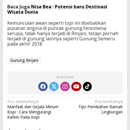
e
Baca Juga
Nisa Bea : Potensi baru Destinasi
n
Wisata Dunia
j
e
Kemunculan awan seperti topi ini disebabkan
l
pusaran angina di puncak gunung.Fenomena
a
serupa, tidak hanya terjadi di Rinjani, tetapi pernah
s
terjadi di gunung lainnya seperti Gunung Semeru
a
pada akhir 2018.
n
d
a
Gunung Rinjani
n
S
e
b
Ikuti Kami
a
b
n
y
N
Pos sebelumnya
Pos berikutnya
a
Manfaat dan Gejala Minum
Tips Pernikahan Ramah
a
Kopi : Cara Mengurangi
Lingkungan
v
Kafein Pada Kopi
i