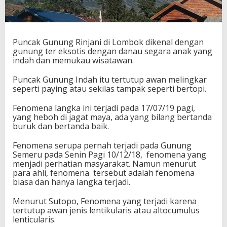
g
R
i
n
Puncak Gunung Rinjani di Lombok dikenal dengan
j
gunung ter eksotis dengan danau segara anak yang
a
indah dan memukau wisatawan.
n
i
T
Puncak Gunung Indah itu tertutup awan melingkar
e
seperti paying atau sekilas tampak seperti bertopi.
r
t
Fenomena langka ini terjadi pada 17/07/19 pagi,
u
yang heboh di jagat maya, ada yang bilang bertanda
t
buruk dan bertanda baik.
u
p
Fenomena serupa pernah terjadi pada Gunung
A
Semeru pada Senin Pagi 10/12/18, fenomena yang
w
menjadi perhatian masyarakat. Namun menurut
a
para ahli, fenomena tersebut adalah fenomena
n
biasa dan hanya langka terjadi.
:
I
Menurut Sutopo, Fenomena yang terjadi karena
n
tertutup awan jenis lentikularis atau altocumulus
i
lenticularis.
P