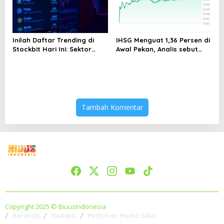
Inilah Daftar Trending di
IHSG Menguat 1,36 Persen di
Stockbit Hari Ini: Sektor
Awal Pekan, Analis sebut
Energi Mendominasi, COIN
Kondisi Pasar Mulai
Melejit 24,70%
Membaik
Tambah Komentar
Copyright 2025 © BiuusIndonesia
Beranda
Redaksi
Pedoman Media Siber