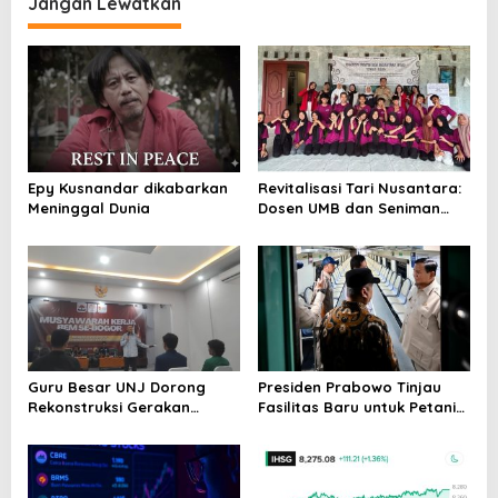
Jangan Lewatkan
g
a
s
i
p
o
Epy Kusnandar dikabarkan
Revitalisasi Tari Nusantara:
s
Meninggal Dunia
Dosen UMB dan Seniman
Banten Ubah Tari
Tradisional Menjadi
Kontemporer di Tanjung
Lesung
Guru Besar UNJ Dorong
Presiden Prabowo Tinjau
Rekonstruksi Gerakan
Fasilitas Baru untuk Petani
Kebangsaan Mahasiswa
dan Pedagang
Terkait Isu HAM Papua