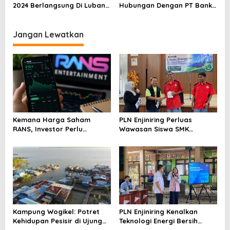
2024 Berlangsung Di Lubang
Hubungan Dengan PT Bank
Buaya, jakarta Timur
Rakyat Indonesia Dalam
Pelayan Perbankan
Jangan Lewatkan
Kemana Harga Saham
PLN Enjiniring Perluas
RANS, Investor Perlu
Wawasan Siswa SMK
Cermati Fundamental dan
tentang Tantangan
Menghindari Spekulasi
Perubahan Iklim
Berlebihan
Kampung Wogikel: Potret
PLN Enjiniring Kenalkan
Kehidupan Pesisir di Ujung
Teknologi Energi Bersih