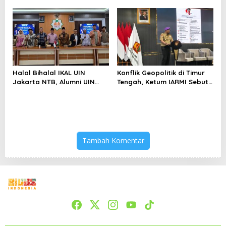
Selatan Papua yang
kepada Pelajar Jakarta
Bertahan di Tengah
Keterbatasan
Halal Bihalal IKAL UIN
Konflik Geopolitik di Timur
Jakarta NTB, Alumni UIN
Tengah, Ketum IARMI Sebut
Jakarta Adalah Aset
Alumni Menwa Harus Ambil
Strategis
Peran Strategis
Tambah Komentar