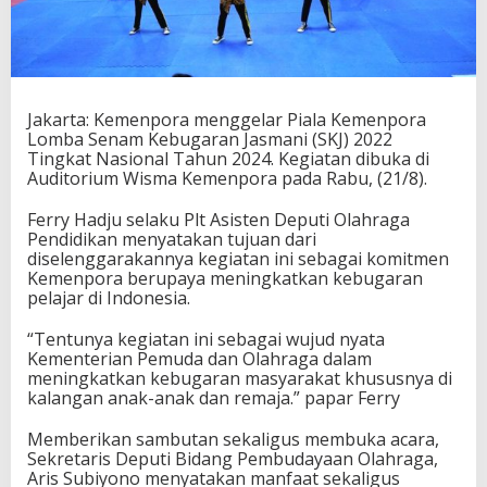
S
e
n
a
m
K
Jakarta: Kemenpora menggelar Piala Kemenpora
e
Lomba Senam Kebugaran Jasmani (SKJ) 2022
b
Tingkat Nasional Tahun 2024. Kegiatan dibuka di
u
Auditorium Wisma Kemenpora pada Rabu, (21/8).
g
a
Ferry Hadju selaku Plt Asisten Deputi Olahraga
r
Pendidikan menyatakan tujuan dari
a
diselenggarakannya kegiatan ini sebagai komitmen
n
Kemenpora berupaya meningkatkan kebugaran
j
pelajar di Indonesia.
a
s
“Tentunya kegiatan ini sebagai wujud nyata
m
Kementerian Pemuda dan Olahraga dalam
a
meningkatkan kebugaran masyarakat khususnya di
n
kalangan anak-anak dan remaja.” papar Ferry
i
,
Memberikan sambutan sekaligus membuka acara,
B
Sekretaris Deputi Bidang Pembudayaan Olahraga,
a
Aris Subiyono menyatakan manfaat sekaligus
n