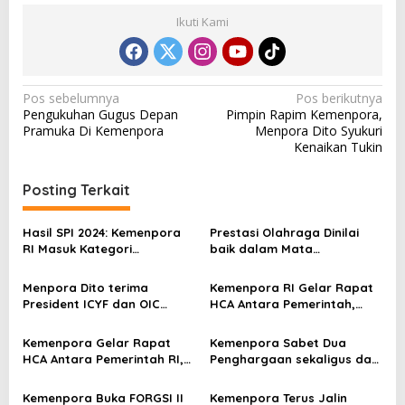
Ikuti Kami
N
Pos sebelumnya
Pos berikutnya
Pengukuhan Gugus Depan
Pimpin Rapim Kemenpora,
a
Pramuka Di Kemenpora
Menpora Dito Syukuri
v
Kenaikan Tukin
i
Posting Terkait
g
a
Hasil SPI 2024: Kemenpora
Prestasi Olahraga Dinilai
s
RI Masuk Kategori
baik dalam Mata
Berintegritas dengan Nilai
Masyarakat Capai 80,9%
i
77,4
Menpora Dito terima
Kemenpora RI Gelar Rapat
p
President ICYF dan OIC
HCA Antara Pemerintah,
Youth Indonesia, Bahas
FIFA, dan PSSI
o
Kerjasama Kepemudaan
Kemenpora Gelar Rapat
Kemenpora Sabet Dua
s
dan Olahraga
HCA Antara Pemerintah RI,
Penghargaan sekaligus dari
PSSI dan FIFA
KIP sebagai Badan Publik
Terbaik Nasional Tahun 2024
Kemenpora Buka FORGSI II
Kemenpora Terus Jalin