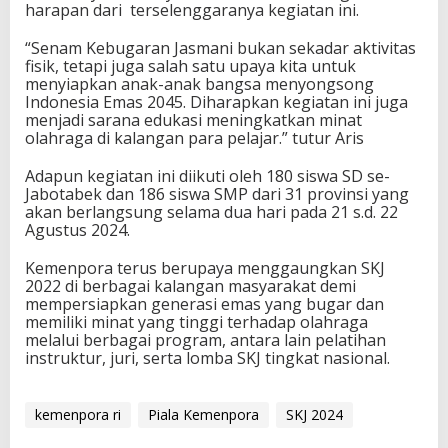
harapan dari terselenggaranya kegiatan ini.
g
k
“Senam Kebugaran Jasmani bukan sekadar aktivitas
i
fisik, tetapi juga salah satu upaya kita untuk
t
menyiapkan anak-anak bangsa menyongsong
k
Indonesia Emas 2045. Diharapkan kegiatan ini juga
a
menjadi sarana edukasi meningkatkan minat
n
olahraga di kalangan para pelajar.” tutur Aris
M
i
Adapun kegiatan ini diikuti oleh 180 siswa SD se-
n
Jabotabek dan 186 siswa SMP dari 31 provinsi yang
a
akan berlangsung selama dua hari pada 21 s.d. 22
t
Agustus 2024.
P
e
l
Kemenpora terus berupaya menggaungkan SKJ
a
2022 di berbagai kalangan masyarakat demi
j
mempersiapkan generasi emas yang bugar dan
a
memiliki minat yang tinggi terhadap olahraga
r
melalui berbagai program, antara lain pelatihan
instruktur, juri, serta lomba SKJ tingkat nasional.
kemenpora ri
Piala Kemenpora
SKJ 2024