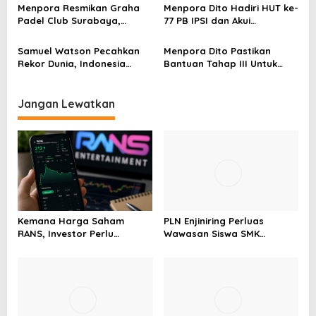
s
Anggar Asia 2025 di Bali
Menpora Resmikan Graha
Menpora Dito Hadiri HUT ke-
Padel Club Surabaya,
77 PB IPSI dan Akui
Fasilitas Olahraga Premium
Kepemimpinan Ketua Umum
untuk Generasi Muda
IPSI
Samuel Watson Pecahkan
Menpora Dito Pastikan
Rekor Dunia, Indonesia
Bantuan Tahap III Untuk
Amankan Podium Speed
Cabor Yang Bertanding di
SEA Games Thailand
Jangan Lewatkan
Kemana Harga Saham
PLN Enjiniring Perluas
RANS, Investor Perlu
Wawasan Siswa SMK
Cermati Fundamental dan
tentang Tantangan
Menghindari Spekulasi
Perubahan Iklim
Berlebihan