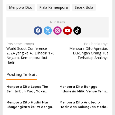
Menpora Dito
Piala Kemenpora
Sepsk Bola
Ikuti Kami
N
Pos sebelumnya
Pos berikutnya
World Scout Conference
Menpora Dito Apresiasi
a
2024 yang ke 43 Dihadiri 176
Dukungan Orang Tua
v
Negara, Kemenpora Ikut
Terhadap Anaknya
Hadir
i
g
Posting Terkait
a
s
Menpora Dito Lepas Tim
Menpora Dito Bangga
Seni Embun Pagi, Yakin
Indonesia Miliki Venue Tenis
i
Budaya Indonesia Melaju Ke
Kelas Dunia di Bali
p
Global
Menpora Dito Hadiri Hari
Menpora Dito Ariotedjo
Bhayangkara ke-79 dengan
Hadir dan Kalungkan Medali
o
Kemeja Batik
di Hari Terakhir Kejuaraan