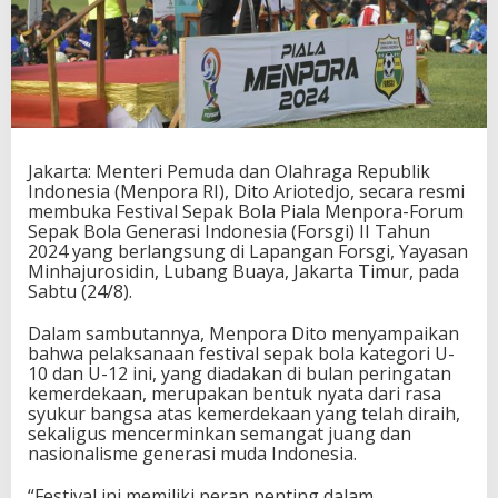
I
I
2
0
2
4
B
e
Jakarta: Menteri Pemuda dan Olahraga Republik
r
Indonesia (Menpora RI), Dito Ariotedjo, secara resmi
l
membuka Festival Sepak Bola Piala Menpora-Forum
a
Sepak Bola Generasi Indonesia (Forsgi) II Tahun
n
2024 yang berlangsung di Lapangan Forsgi, Yayasan
g
Minhajurosidin, Lubang Buaya, Jakarta Timur, pada
s
Sabtu (24/8).
u
n
g
Dalam sambutannya, Menpora Dito menyampaikan
D
bahwa pelaksanaan festival sepak bola kategori U-
i
10 dan U-12 ini, yang diadakan di bulan peringatan
L
kemerdekaan, merupakan bentuk nyata dari rasa
u
syukur bangsa atas kemerdekaan yang telah diraih,
b
sekaligus mencerminkan semangat juang dan
a
nasionalisme generasi muda Indonesia.
n
g
“Festival ini memiliki peran penting dalam