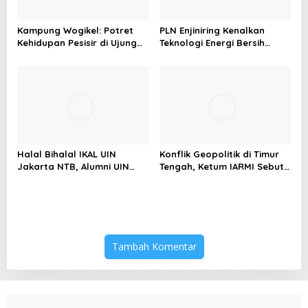
Kampung Wogikel: Potret
PLN Enjiniring Kenalkan
Kehidupan Pesisir di Ujung
Teknologi Energi Bersih
Selatan Papua yang
kepada Pelajar Jakarta
Bertahan di Tengah
Keterbatasan
Halal Bihalal IKAL UIN
Konflik Geopolitik di Timur
Jakarta NTB, Alumni UIN
Tengah, Ketum IARMI Sebut
Jakarta Adalah Aset
Alumni Menwa Harus Ambil
Strategis
Peran Strategis
Tambah Komentar