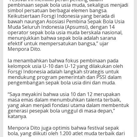
B
pembinaan sepak bola usia muda, sekaligus menjadi
u
simbol persatuan berbagai elemen bangsa.
a
Keikutsertaan Forsgi Indonesia yang berada di
y
bawah naungan Asosiasi Pembina Sepak Bola Usia
a
Muda Seluruh Indonesia (Apsumsi), dengan 14
,
operator sepak bola usia muda berskala nasional,
j
menunjukkan bahwa sepak bola adalah sarana
a
efektif untuk mempersatukan bangsa,” ujar
k
Menpora Dito.
a
r
Ia menambahkan bahwa fokus pembinaan pada
t
kelompok usia U-10 dan U-12 yang dilakukan oleh
a
Forsgi Indonesia adalah langkah strategis untuk
T
mendukung program pemerintah dan PSSI dalam
i
pengembangan sepak bola usia dini dan muda.
m
u
“Saya meyakini bahwa usia 10 dan 12 merupakan
r
masa emas dalam menumbuhkan talenta terbaik,
yang akan menjadi fondasi utama dalam membentuk
generasi pesepak bola unggul di masa depan,”
katanya.
Menpora Dito juga optimis bahwa festival sepak
bola, yang diikuti oleh 1.200 atlet muda terbaik dari