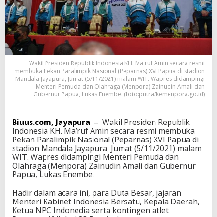
i
n
a
k
a
n
S
Wakil Presiden Republik Indonesia KH. Ma'ruf Amin secara resmi
u
membuka Pekan Paralimpik Nasional (Peparnas) XVI Papua di stadion
k
Mandala Jayapura, Jumat (5/11/2021) malam WIT. Wapres didampingi
s
Menteri Pemuda dan Olahraga (Menpora) Zainudin Amali dan
e
Gubernur Papua, Lukas Enembe. (foto:putra/kemenpora.go.id)
s
S
e
Biuus.com, Jayapura
– Wakil Presiden Republik
p
Indonesia KH. Ma’ruf Amin secara resmi membuka
e
Pekan Paralimpik Nasional (Peparnas) XVI Papua di
r
stadion Mandala Jayapura, Jumat (5/11/2021) malam
t
WIT. Wapres didampingi Menteri Pemuda dan
i
Olahraga (Menpora) Zainudin Amali dan Gubernur
P
Papua, Lukas Enembe.
O
N
Hadir dalam acara ini, para Duta Besar, jajaran
X
Menteri Kabinet Indonesia Bersatu, Kepala Daerah,
X
Ketua NPC Indonedia serta kontingen atlet