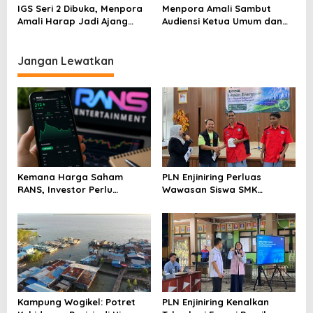
IGS Seri 2 Dibuka, Menpora
Menpora Amali Sambut
Amali Harap Jadi Ajang
Audiensi Ketua Umum dan
Bagi Pegolf Muda
Tim FPTI Juara Dunia
Jangan Lewatkan
Kemana Harga Saham
PLN Enjiniring Perluas
RANS, Investor Perlu
Wawasan Siswa SMK
Cermati Fundamental dan
tentang Tantangan
Menghindari Spekulasi
Perubahan Iklim
Berlebihan
Kampung Wogikel: Potret
PLN Enjiniring Kenalkan