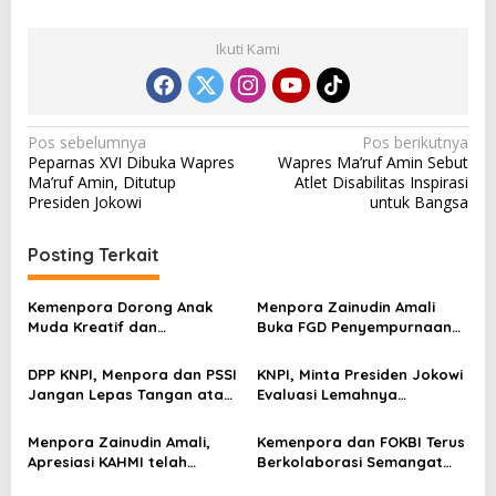
Ikuti Kami
N
Pos sebelumnya
Pos berikutnya
Peparnas XVI Dibuka Wapres
Wapres Ma’ruf Amin Sebut
a
Ma’ruf Amin, Ditutup
Atlet Disabilitas Inspirasi
v
Presiden Jokowi
untuk Bangsa
i
Posting Terkait
g
a
Kemenpora Dorong Anak
Menpora Zainudin Amali
s
Muda Kreatif dan
Buka FGD Penyempurnaan
Berprestasi Nasional dan
Inpres Nomor 3
i
Internasional
DPP KNPI, Menpora dan PSSI
KNPI, Minta Presiden Jokowi
p
Jangan Lepas Tangan atas
Evaluasi Lemahnya
Kejadian Meninggalnya
Pengelolaan Olahraga
o
Ratusan Jiwa
Menpora Zainudin Amali,
Kemenpora dan FOKBI Terus
s
Apresiasi KAHMI telah
Berkolaborasi Semangat
Kampanyekan Olahraga
Olahraga