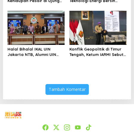
Kehidupan Pesisir di Ujung
Teknologi Energi Bersih
Selatan Papua yang
kepada Pelajar Jakarta
Bertahan di Tengah
Keterbatasan
Halal Bihalal IKAL UIN
Konflik Geopolitik di Timur
Jakarta NTB, Alumni UIN
Tengah, Ketum IARMI Sebut
Jakarta Adalah Aset
Alumni Menwa Harus Ambil
Strategis
Peran Strategis
Tambah Komentar