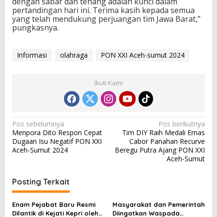
dengan sabar dan tenang adalah kunci dalam
t
pertandingan hari ini. Terima kasih kepada semua
2
yang telah mendukung perjuangan tim Jawa Barat,”
0
pungkasnya.
2
4
Informasi
olahraga
PON XXI Aceh-sumut 2024
Ikuti Kami
N
Pos sebelumnya
Pos berikutnya
Menpora Dito Respon Cepat
Tim DIY Raih Medali Emas
a
Dugaan Isu Negatif PON XXI
Cabor Panahan Recurve
v
Aceh-Sumut 2024
Beregu Putra Ajang PON XXI
Aceh-Sumut
i
g
Posting Terkait
a
s
Enam Pejabat Baru Resmi
Masyarakat dan Pemerintah
Dilantik di Kejati Kepri oleh
Diingatkan Waspada