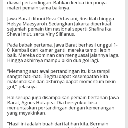
diawal pertandingan. Bahkan kedua tim punya
M
materi pemain sama baiknya.
e
d
Jawa Barat dihuni Reva Octaviani, Rosdilah hingga
a
Helsya Maesyaroh. Sedangkan Jakarta diperkuat
l
sejumlah pemain tim nasional seperti Shafira Ika,
i
Sheva Imut, serta Viny Silfianus.
E
m
Pada babak pertama, Jawa Barat berhasil unggul 1-
a
0. Kembali dari kamar ganti, mereka tampil lebih
s
baik. Mereka dominan dan menguasai jalannya laga.
P
Hingga akhirnya mampu bikin dua gol lagi.
O
N
X
“Memang saat awal pertandingan itu kita tampil
X
sangat hati-hati. Begitu dapat kesempatan kita
I
maksimalkan dan akhirnya dapat momentum bikin
A
gol,” jelasnya.
c
e
Hal serupa juga disampaikan pemain bertahan Jawa
h
Barat, Agnes Hutapea. Dia bersyukur bisa
-
menuntaskan pertandingan dengan kemenangan
S
yang meyakinkan.
u
m
“Hasil ini adalah buah dari latihan kita. Bermain
u