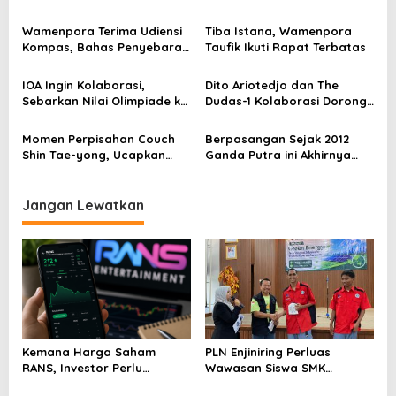
i
J. Devy Sudarso
Terhadap Informasi di
p
Ruang Digital
Wamenpora Terima Udiensi
Tiba Istana, Wamenpora
Kompas, Bahas Penyebaran
Taufik Ikuti Rapat Terbatas
o
Informasi Olahraga
s
IOA Ingin Kolaborasi,
Dito Ariotedjo dan The
Sebarkan Nilai Olimpiade ke
Dudas-1 Kolaborasi Dorong
Jenjang Pendidikan
Pemuda Berolahraga
Momen Perpisahan Couch
Berpasangan Sejak 2012
Shin Tae-yong, Ucapkan
Ganda Putra ini Akhirnya
Terimkasih Pada Masyrakat
Gantung Raket
Indonesia
Jangan Lewatkan
Kemana Harga Saham
PLN Enjiniring Perluas
RANS, Investor Perlu
Wawasan Siswa SMK
Cermati Fundamental dan
tentang Tantangan