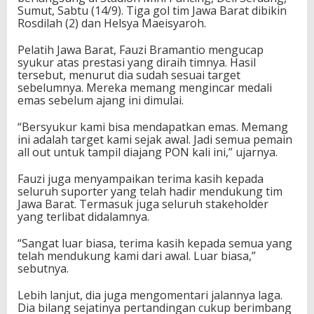
w
Sumut, Sabtu (14/9). Tiga gol tim Jawa Barat dibikin
a
Rosdilah (2) dan Helsya Maeisyaroh.
B
a
Pelatih Jawa Barat, Fauzi Bramantio mengucap
r
syukur atas prestasi yang diraih timnya. Hasil
a
tersebut, menurut dia sudah sesuai target
t
sebelumnya. Mereka memang mengincar medali
B
emas sebelum ajang ini dimulai.
e
r
“Bersyukur kami bisa mendapatkan emas. Memang
h
ini adalah target kami sejak awal. Jadi semua pemain
a
all out untuk tampil diajang PON kali ini,” ujarnya.
s
i
Fauzi juga menyampaikan terima kasih kepada
l
seluruh suporter yang telah hadir mendukung tim
B
Jawa Barat. Termasuk juga seluruh stakeholder
a
yang terlibat didalamnya.
w
a
“Sangat luar biasa, terima kasih kepada semua yang
P
telah mendukung kami dari awal. Luar biasa,”
u
sebutnya.
l
a
Lebih lanjut, dia juga mengomentari jalannya laga.
n
Dia bilang sejatinya pertandingan cukup berimbang
g