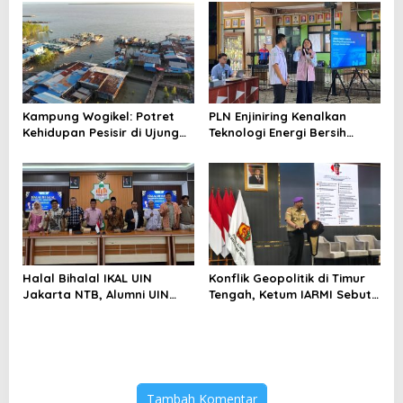
Menghindari Spekulasi
Perubahan Iklim
Berlebihan
Kampung Wogikel: Potret
PLN Enjiniring Kenalkan
Kehidupan Pesisir di Ujung
Teknologi Energi Bersih
Selatan Papua yang
kepada Pelajar Jakarta
Bertahan di Tengah
Keterbatasan
Halal Bihalal IKAL UIN
Konflik Geopolitik di Timur
Jakarta NTB, Alumni UIN
Tengah, Ketum IARMI Sebut
Jakarta Adalah Aset
Alumni Menwa Harus Ambil
Strategis
Peran Strategis
Tambah Komentar