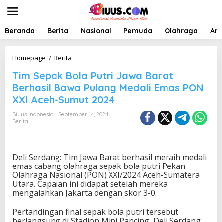
L
e
w
a
Beranda
Berita
Nasional
Pemuda
Olahraga
Art
t
i
k
T
Homepage
/
Berita
e
i
Tim Sepak Bola Putri Jawa Barat
k
m
o
S
Berhasil Bawa Pulang Medali Emas PON
n
e
XXI Aceh-Sumut 2024
t
p
e
a
Biuus Indonesia
September 14, 2024
n
k
Berita
B
o
l
a
Deli Serdang: Tim Jawa Barat berhasil meraih medali
P
emas cabang olahraga sepak bola putri Pekan
u
Olahraga Nasional (PON) XXI/2024 Aceh-Sumatera
t
Utara. Capaian ini didapat setelah mereka
r
mengalahkan Jakarta dengan skor 3-0.
i
J
Pertandingan final sepak bola putri tersebut
a
berlangsung di Stadion Mini Pancing, Deli Serdang,