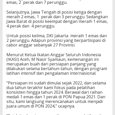
emas, 2 perak dan 7 perunggu.
m
P
Selanjutnya, Jawa Tengah di posisi ketiga dengan
a
meraih 2 emas, 1 perak dan 3 perunggu. Sedangkan
d
Jawa Barat di posisi keempat dengan meraih 1 emas,
a
4 perak dan 4 perunggu.
C
a
b
Untuk posisi kelima, DKI Jakarta meraih 1 emas dan
o
2 perunggu. Adapun provinsi yang berpartisipasi di
r
cabor anggar sebanyak 27 Provinsi.
A
n
Menurut Ketua Ikatan Anggar Seluruh Indonesia
g
(IKASI) Aceh, M Nasir Syamaun, kemenangan ini
g
merupakan buah dari persiapan panjang yang
a
dilakukan selama bertahun-tahun, dengan program
r
latihan intensif dan pengalaman internasional.
P
O
“Persiapan ini sudah dimulai sejak 2022, dan selama
N
dua tahun terakhir kami fokus pada pelatihan
X
konsisten hingga tahun 2024. Berawal dari raihan
X
medali 1 emas dan 1 perak di PON Papua 2021. Dan
I
situ, kami langsung merencanakan untuk menjadi
A
juara umum di PON 2024,” ucapnya.
c
e