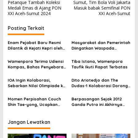
a
Petanque Tambah Koleksi
Sumut, Tim Bola Voli Jakarta
v
Medali Emas di Ajang PON
Masuk babak Semifinal PON
XXI Aceh-Sumut 2024
XXI Aceh-Sumut
i
g
Posting Terkait
a
s
Enam Pejabat Baru Resmi
Masyarakat dan Pemerintah
Dilantik di Kejati Kepri oleh
Diingatkan Waspada
i
J. Devy Sudarso
Terhadap Informasi di
p
Ruang Digital
Wamenpora Terima Udiensi
Tiba Istana, Wamenpora
Kompas, Bahas Penyebaran
Taufik Ikuti Rapat Terbatas
o
Informasi Olahraga
s
IOA Ingin Kolaborasi,
Dito Ariotedjo dan The
Sebarkan Nilai Olimpiade ke
Dudas-1 Kolaborasi Dorong
Jenjang Pendidikan
Pemuda Berolahraga
Momen Perpisahan Couch
Berpasangan Sejak 2012
Shin Tae-yong, Ucapkan
Ganda Putra ini Akhirnya
Terimkasih Pada Masyrakat
Gantung Raket
Indonesia
Jangan Lewatkan