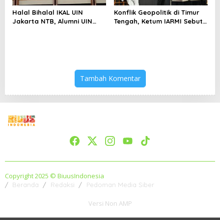
Halal Bihalal IKAL UIN
Konflik Geopolitik di Timur
Jakarta NTB, Alumni UIN
Tengah, Ketum IARMI Sebut
Jakarta Adalah Aset
Alumni Menwa Harus Ambil
Strategis
Peran Strategis
Tambah Komentar
Copyright 2025 © BiuusIndonesia
Beranda
Redaksi
Pedoman Media Siber
Versi Non AMP