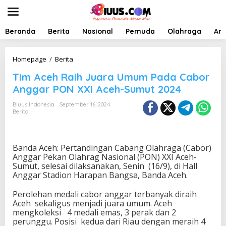
L
e
w
a
Beranda
Berita
Nasional
Pemuda
Olahraga
Art
t
i
k
T
Homepage
/
Berita
e
i
Tim Aceh Raih Juara Umum Pada Cabor
k
m
o
A
Anggar PON XXI Aceh-Sumut 2024
n
c
t
e
Biuus Indonesia
September 16, 2024
e
Berita
h
n
R
a
i
Banda Aceh: Pertandingan Cabang Olahraga (Cabor)
h
Anggar Pekan Olahrag Nasional (PON) XXI Aceh-
J
Sumut, selesai dilaksanakan, Senin (16/9), di Hall
u
Anggar Stadion Harapan Bangsa, Banda Aceh.
a
r
Perolehan medali cabor anggar terbanyak diraih
a
Aceh sekaligus menjadi juara umum. Aceh
U
mengkoleksi 4 medali emas, 3 perak dan 2
m
perunggu. Posisi kedua dari Riau dengan meraih 4
u