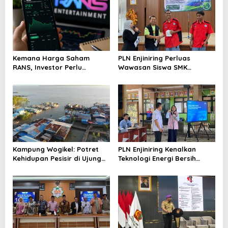
Kemana Harga Saham
PLN Enjiniring Perluas
RANS, Investor Perlu
Wawasan Siswa SMK
Cermati Fundamental dan
tentang Tantangan
Menghindari Spekulasi
Perubahan Iklim
Berlebihan
Kampung Wogikel: Potret
PLN Enjiniring Kenalkan
Kehidupan Pesisir di Ujung
Teknologi Energi Bersih
Selatan Papua yang
kepada Pelajar Jakarta
Bertahan di Tengah
Keterbatasan