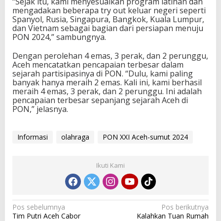
“Sejak itu, kami menyesuaikan program latihan dan
h
mengadakan beberapa try out keluar negeri seperti
-
Spanyol, Rusia, Singapura, Bangkok, Kuala Lumpur,
S
dan Vietnam sebagai bagian dari persiapan menuju
u
PON 2024,” sambungnya.
m
u
Dengan perolehan 4 emas, 3 perak, dan 2 perunggu,
t
Aceh mencatatkan pencapaian terbesar dalam
2
sejarah partisipasinya di PON. “Dulu, kami paling
0
banyak hanya meraih 2 emas. Kali ini, kami berhasil
2
meraih 4 emas, 3 perak, dan 2 perunggu. Ini adalah
4
pencapaian terbesar sepanjang sejarah Aceh di
PON,” jelasnya.
Informasi
olahraga
PON XXI Aceh-sumut 2024
Ikuti Kami
N
Pos sebelumnya
Pos berikutnya
Tim Putri Aceh Cabor
Kalahkan Tuan Rumah