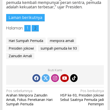
pemuda kembali mempunyai peran sentra, pemuda
M
adalah kekuatan terbesar,” ujar Presiden.
a
j
u
Laman berikutnya
d
i
Halaman:
1
2
H
S
P
Hari Sumpah Pemuda
menpora amali
2
0
Presiden jokowi
sumpah pemuda ke 93
2
Zainudin Amali
1
Ikuti Kami
N
Pos sebelumnya
Pos berikutnya
Arahan Menpora Zainudin
HSP ke-93, Presiden Jokowi
a
Amali, Fokus Penekanan Hari
Sebut Saatnya Pemuda jadi
v
Sumpah Pemuda
Pemimpin