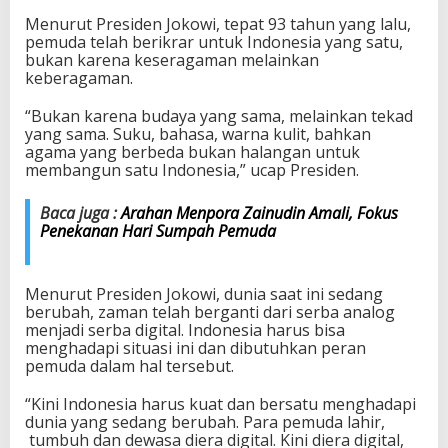
m
Menurut Presiden Jokowi, tepat 93 tahun yang lalu,
b
pemuda telah berikrar untuk Indonesia yang satu,
u
bukan karena keseragaman melainkan
h
keberagaman.
B
e
“Bukan karena budaya yang sama, melainkan tekad
r
yang sama. Suku, bahasa, warna kulit, bahkan
s
agama yang berbeda bukan halangan untuk
a
membangun satu Indonesia,” ucap Presiden.
m
a
u
Baca juga :
Arahan Menpora Zainudin Amali, Fokus
n
Penekanan Hari Sumpah Pemuda
t
u
k
Menurut Presiden Jokowi, dunia saat ini sedang
I
berubah, zaman telah berganti dari serba analog
n
menjadi serba digital. Indonesia harus bisa
d
menghadapi situasi ini dan dibutuhkan peran
o
pemuda dalam hal tersebut.
n
e
“Kini Indonesia harus kuat dan bersatu menghadapi
s
dunia yang sedang berubah. Para pemuda lahir,
i
tumbuh dan dewasa diera digital. Kini diera digital,
a