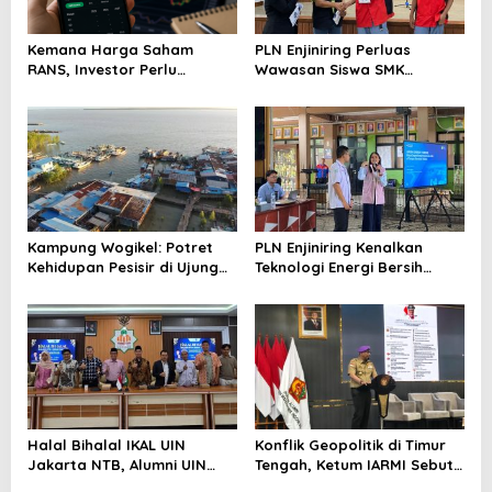
Kemana Harga Saham
PLN Enjiniring Perluas
RANS, Investor Perlu
Wawasan Siswa SMK
Cermati Fundamental dan
tentang Tantangan
Menghindari Spekulasi
Perubahan Iklim
Berlebihan
Kampung Wogikel: Potret
PLN Enjiniring Kenalkan
Kehidupan Pesisir di Ujung
Teknologi Energi Bersih
Selatan Papua yang
kepada Pelajar Jakarta
Bertahan di Tengah
Keterbatasan
Halal Bihalal IKAL UIN
Konflik Geopolitik di Timur
Jakarta NTB, Alumni UIN
Tengah, Ketum IARMI Sebut
Jakarta Adalah Aset
Alumni Menwa Harus Ambil