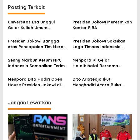
i
Posting Terkait
g
a
Universitas Esa Unggul
Presiden Jokowi Meresmikan
s
Gelar Kuliah Umum:
Kantor FIBA
Membentuk Warga Muda
i
Berjiwa Pancasila di Era
Presiden Jokowi Bangga
Presiden Jokowi Saksikan
p
Digital
Atas Pencapaian Tim Merah
Laga Timnas Indonesia
Putih Pada Paralimpiade
Kontra Australia di
o
2024 Paris
Dampingi Menpora Dito
Senny Marbun Ketum NPC
Menpora RI Gelar
s
Indonesia Sampaikan Terima
Halalbihalal Bersama
kasih Kepada Menpora Dito
Keluarga Besar Kemenpora
Atas Dukungan Penuhnya
Menpora Dito Hadiri Open
Dito Ariotedjo Ikut
House Presiden Jokowi di
Menghadiri Acara Buka
Istana
Puasa Bersama Presiden
Jokowi dan Wapres Ma’ruf
Amin
Jangan Lewatkan