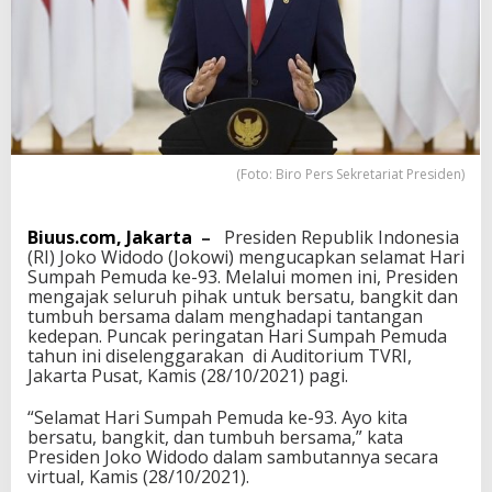
e
m
u
d
a
B
e
r
s
(Foto: Biro Pers Sekretariat Presiden)
a
t
u
Biuus.com, Jakarta
–
Presiden Republik Indonesia
,
(RI) Joko Widodo (Jokowi) mengucapkan selamat Hari
B
Sumpah Pemuda ke-93. Melalui momen ini, Presiden
a
mengajak seluruh pihak untuk bersatu, bangkit dan
n
tumbuh bersama dalam menghadapi tantangan
g
kedepan. Puncak peringatan Hari Sumpah Pemuda
k
tahun ini diselenggarakan di Auditorium TVRI,
i
Jakarta Pusat, Kamis (28/10/2021) pagi.
t
d
“Selamat Hari Sumpah Pemuda ke-93. Ayo kita
a
bersatu, bangkit, dan tumbuh bersama,” kata
n
Presiden Joko Widodo dalam sambutannya secara
T
virtual, Kamis (28/10/2021).
u