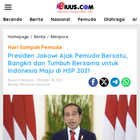
L
e
w
a
Beranda
Berita
Nasional
Pemuda
Olahraga
Art
t
i
k
P
Homepage
/
Berita
/
Menpora
e
r
Hari Sumpah Pemuda
k
e
o
s
Presiden Jokowi Ajak Pemuda Bersatu,
n
i
Bangkit dan Tumbuh Bersama untuk
t
d
Indonesia Maju di HSP 2021
e
e
n
n
Biuus Indonesia
Oktober 28, 2021
J
Berita
,
Menpora
,
Nasional
o
k
o
w
i
A
j
a
k
P