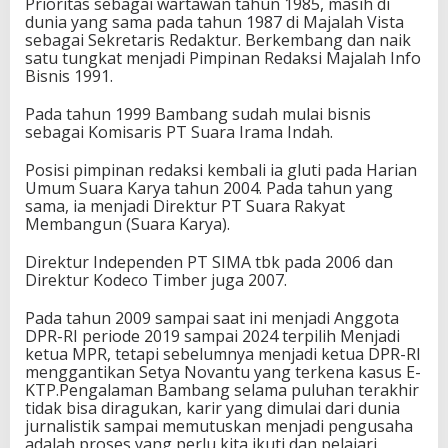
Prioritas sebagai wartawan tahun 1985, masih di
R
dunia yang sama pada tahun 1987 di Majalah Vista
I
sebagai Sekretaris Redaktur. Berkembang dan naik
satu tungkat menjadi Pimpinan Redaksi Majalah Info
Bisnis 1991.
Pada tahun 1999 Bambang sudah mulai bisnis
sebagai Komisaris PT Suara Irama Indah.
Posisi pimpinan redaksi kembali ia gluti pada Harian
Umum Suara Karya tahun 2004. Pada tahun yang
sama, ia menjadi Direktur PT Suara Rakyat
Membangun (Suara Karya).
Direktur Independen PT SIMA tbk pada 2006 dan
Direktur Kodeco Timber juga 2007.
Pada tahun 2009 sampai saat ini menjadi Anggota
DPR-RI periode 2019 sampai 2024 terpilih Menjadi
ketua MPR, tetapi sebelumnya menjadi ketua DPR-RI
menggantikan Setya Novantu yang terkena kasus E-
KTP.Pengalaman Bambang selama puluhan terakhir
tidak bisa diragukan, karir yang dimulai dari dunia
jurnalistik sampai memutuskan menjadi pengusaha
adalah proses yang perlu kita ikuti dan pelajari