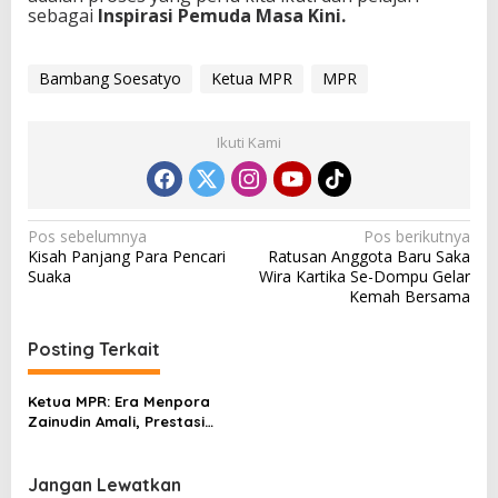
sebagai
Inspirasi Pemuda Masa Kini.
Bambang Soesatyo
Ketua MPR
MPR
Ikuti Kami
N
Pos sebelumnya
Pos berikutnya
Kisah Panjang Para Pencari
Ratusan Anggota Baru Saka
a
Suaka
Wira Kartika Se-Dompu Gelar
v
Kemah Bersama
i
Posting Terkait
g
a
Ketua MPR: Era Menpora
s
Zainudin Amali, Prestasi
Olahraga Indonesia
i
Meroket
p
Jangan Lewatkan