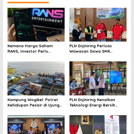
o
s
Kemana Harga Saham
PLN Enjiniring Perluas
RANS, Investor Perlu
Wawasan Siswa SMK
Cermati Fundamental dan
tentang Tantangan
Menghindari Spekulasi
Perubahan Iklim
Berlebihan
Kampung Wogikel: Potret
PLN Enjiniring Kenalkan
Kehidupan Pesisir di Ujung
Teknologi Energi Bersih
Selatan Papua yang
kepada Pelajar Jakarta
Bertahan di Tengah
Keterbatasan