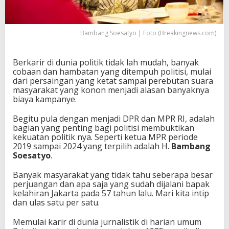
e
s
a
t
Bambang Soesatyo | Foto (Breakingnews.com)
y
o
,
Berkarir di dunia politik tidak lah mudah, banyak
S
cobaan dan hambatan yang ditempuh politisi, mulai
a
dari persaingan yang ketat sampai perebutan suara
m
masyarakat yang konon menjadi alasan banyaknya
p
biaya kampanye.
a
i
Begitu pula dengan menjadi DPR dan MPR RI, adalah
J
bagian yang penting bagi politisi membuktikan
a
kekuatan politik nya. Seperti ketua MPR periode
d
2019 sampai 2024 yang terpilih adalah H.
Bambang
i
Soesatyo
.
K
e
Banyak masyarakat yang tidak tahu seberapa besar
t
perjuangan dan apa saja yang sudah dijalani bapak
u
kelahiran Jakarta pada 57 tahun lalu. Mari kita intip
a
dan ulas satu per satu.
M
P
Memulai karir di dunia jurnalistik di harian umum
R