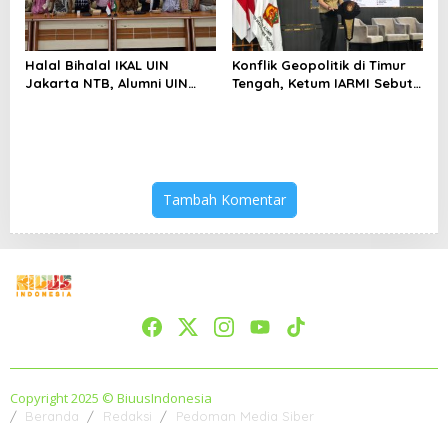
Halal Bihalal IKAL UIN
Konflik Geopolitik di Timur
Jakarta NTB, Alumni UIN
Tengah, Ketum IARMI Sebut
Jakarta Adalah Aset
Alumni Menwa Harus Ambil
Strategis
Peran Strategis
Tambah Komentar
Copyright 2025 © BiuusIndonesia
Beranda
Redaksi
Pedoman Media Siber