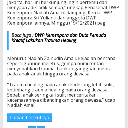
Jakarta, hari ini berkunjung ingin bertemu dan
r
menyapa adik-adik semua,” ungkap Penasehat DWP
i
Kemenpora Nadiah Amali didampingi Ketua DWP
k
Kemenpora Sri Yulianti dan anggota DWP
a
Kemenpora lainnya, Minggu (19/12/2021) pagi.
n
B
a
Baca juga :
DWP Kemenpora dan Duta Pemuda
n
Kreatif Lakukan Trauma Healing
t
u
a
Menurut Nadiah Zainudin Amali, kejadian bencana
n
seperti gunung meletus, gempa bumi rentan
menyebabkan trauma, bahkan gangguan mental
pada anak-anak hingga orang dewasa.
“Trauma healing pada anak cenderung lebih sulit,
ketimbang trauma healing pada orang dewasa.
Sebab, anak seringkali sulit menceritakan
kecemasannya dibandingkan orang dewasa,” ucap
Nadiah Amali.
Laman berikutnya