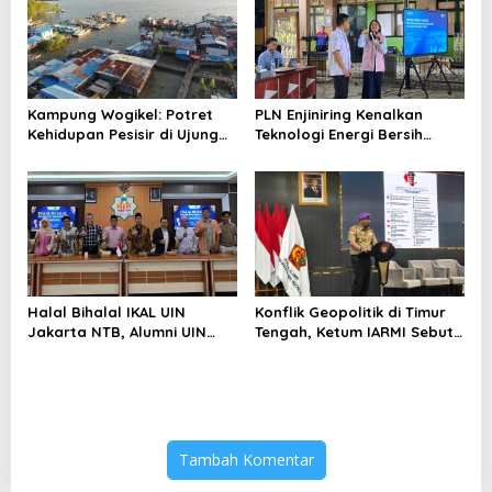
Kampung Wogikel: Potret
PLN Enjiniring Kenalkan
Kehidupan Pesisir di Ujung
Teknologi Energi Bersih
Selatan Papua yang
kepada Pelajar Jakarta
Bertahan di Tengah
Keterbatasan
Halal Bihalal IKAL UIN
Konflik Geopolitik di Timur
Jakarta NTB, Alumni UIN
Tengah, Ketum IARMI Sebut
Jakarta Adalah Aset
Alumni Menwa Harus Ambil
Strategis
Peran Strategis
Tambah Komentar