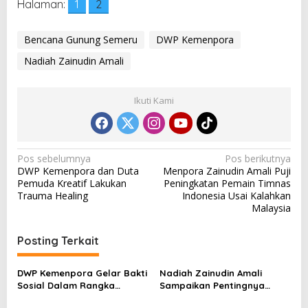
Halaman:
1
2
Bencana Gunung Semeru
DWP Kemenpora
Nadiah Zainudin Amali
Ikuti Kami
N
Pos sebelumnya
Pos berikutnya
DWP Kemenpora dan Duta
Menpora Zainudin Amali Puji
a
Pemuda Kreatif Lakukan
Peningkatan Pemain Timnas
v
Trauma Healing
Indonesia Usai Kalahkan
Malaysia
i
g
Posting Terkait
a
s
DWP Kemenpora Gelar Bakti
Nadiah Zainudin Amali
Sosial Dalam Rangka
Sampaikan Pentingnya
i
Peringati Hari Kartini
Olahraga Pada Masyarakat