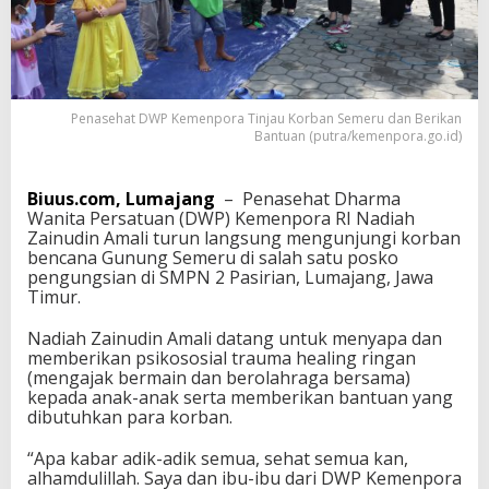
r
a
T
i
n
j
Penasehat DWP Kemenpora Tinjau Korban Semeru dan Berikan
a
Bantuan (putra/kemenpora.go.id)
u
K
o
Biuus.com, Lumajang
– Penasehat Dharma
r
Wanita Persatuan (DWP) Kemenpora RI Nadiah
b
Zainudin Amali turun langsung mengunjungi korban
a
bencana Gunung Semeru di salah satu posko
n
pengungsian di SMPN 2 Pasirian, Lumajang, Jawa
S
Timur.
e
m
Nadiah Zainudin Amali datang untuk menyapa dan
e
memberikan psikososial trauma healing ringan
r
(mengajak bermain dan berolahraga bersama)
u
kepada anak-anak serta memberikan bantuan yang
d
dibutuhkan para korban.
a
n
“Apa kabar adik-adik semua, sehat semua kan,
B
alhamdulillah. Saya dan ibu-ibu dari DWP Kemenpora
e