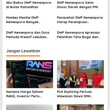
p
Aksi Bakso DWP Kemenpora
DWP Kemenpora Gelar
di Bulan Ramadhan
Donor Darah dengan PMI
o
s
Menkes Menilai DWP
Penasehat DWP Kemenpora:
Kemenpora Banyak
Harap Perempuan
Menginisiasi Berbagai
Berkontribusi untuk Bangsa
Kegiatan Bakti Sosial
DWP Kemenpora dan Duta
DWP Kemenpora Apresiasi
Pemuda Kreatif Lakukan
Pelatihan Tata Boga dan
Trauma Healing
Digital Marketing bagi
Pemuda Disabilitas HWDI
Kota Bekasi
Jangan Lewatkan
Kemana Harga Saham
PLN Enjiniring Perluas
RANS, Investor Perlu
Wawasan Siswa SMK
Cermati Fundamental dan
tentang Tantangan
Menghindari Spekulasi
Perubahan Iklim
Berlebihan