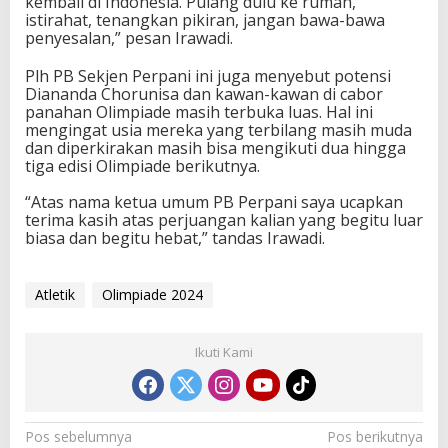
kembali di Indonesia. Pulang dulu ke rumah,
istirahat, tenangkan pikiran, jangan bawa-bawa
penyesalan,” pesan Irawadi.
Plh PB Sekjen Perpani ini juga menyebut potensi
Diananda Chorunisa dan kawan-kawan di cabor
panahan Olimpiade masih terbuka luas. Hal ini
mengingat usia mereka yang terbilang masih muda
dan diperkirakan masih bisa mengikuti dua hingga
tiga edisi Olimpiade berikutnya.
“Atas nama ketua umum PB Perpani saya ucapkan
terima kasih atas perjuangan kalian yang begitu luar
biasa dan begitu hebat,” tandas Irawadi.
Atletik
Olimpiade 2024
Ikuti Kami
N
Pos sebelumnya
Pos berikutnya