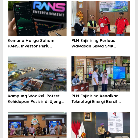
Kemana Harga Saham
PLN Enjiniring Perluas
RANS, Investor Perlu
Wawasan Siswa SMK
Cermati Fundamental dan
tentang Tantangan
Menghindari Spekulasi
Perubahan Iklim
Berlebihan
Kampung Wogikel: Potret
PLN Enjiniring Kenalkan
Kehidupan Pesisir di Ujung
Teknologi Energi Bersih
Selatan Papua yang
kepada Pelajar Jakarta
Bertahan di Tengah
Keterbatasan