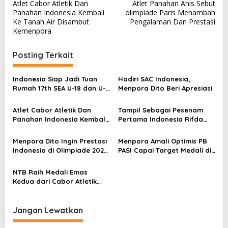
Atlet Cabor Atletik Dan
Atlet Panahan Anis Sebut
a
Panahan Indonesia Kembali
olimpiade Paris Menambah
v
Ke Tanah Air Disambut
Pengalaman Dan Prestasi
Kemenpora
i
g
Posting Terkait
a
s
Indonesia Siap Jadi Tuan
Hadiri SAC Indonesia,
Rumah 17th SEA U-18 dan U-
Menpora Dito Beri Apresiasi
i
20 Athletics Championships
p
2025
Atlet Cabor Atletik Dan
Tampil Sebagai Pesenam
Panahan Indonesia Kembali
Pertama Indonesia Rifda
o
Ke Tanah Air Disambut
Harumkan Nama Bangsa,
s
Kemenpora
Olimpiade Paris
Menpora Dito Ingin Prestasi
Menpora Amali Optimis PB
Indonesia di Olimpiade 2024
PASI Capai Target Medali di
Paris Lebih Baik
SEA Games
NTB Raih Medali Emas
Kedua dari Cabor Atletik
Nomor Lompat Jauh Putra
Jangan Lewatkan