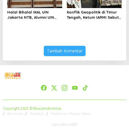
Halal Bihalal IKAL UIN
Konflik Geopolitik di Timur
Jakarta NTB, Alumni UIN
Tengah, Ketum IARMI Sebut
Jakarta Adalah Aset
Alumni Menwa Harus Ambil
Strategis
Peran Strategis
Tambah Komentar
Copyright 2025 © BiuusIndonesia
Beranda
Redaksi
Pedoman Media Siber
Versi Non AMP