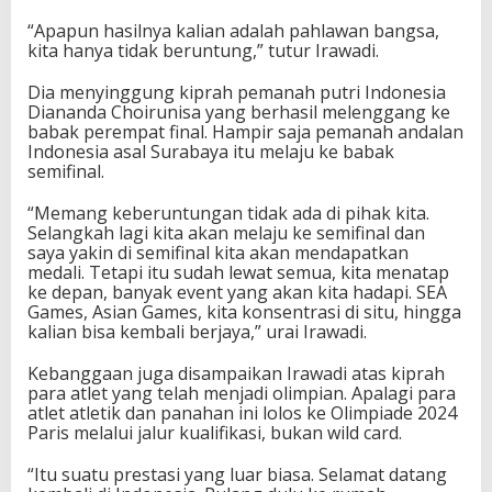
i
“Apapun hasilnya kalian adalah pahlawan bangsa,
T
kita hanya tidak beruntung,” tutur Irawadi.
a
n
Dia menyinggung kiprah pemanah putri Indonesia
a
Diananda Choirunisa yang berhasil melenggang ke
h
babak perempat final. Hampir saja pemanah andalan
A
Indonesia asal Surabaya itu melaju ke babak
i
semifinal.
r
“Memang keberuntungan tidak ada di pihak kita.
Selangkah lagi kita akan melaju ke semifinal dan
saya yakin di semifinal kita akan mendapatkan
medali. Tetapi itu sudah lewat semua, kita menatap
ke depan, banyak event yang akan kita hadapi. SEA
Games, Asian Games, kita konsentrasi di situ, hingga
kalian bisa kembali berjaya,” urai Irawadi.
Kebanggaan juga disampaikan Irawadi atas kiprah
para atlet yang telah menjadi olimpian. Apalagi para
atlet atletik dan panahan ini lolos ke Olimpiade 2024
Paris melalui jalur kualifikasi, bukan wild card.
“Itu suatu prestasi yang luar biasa. Selamat datang