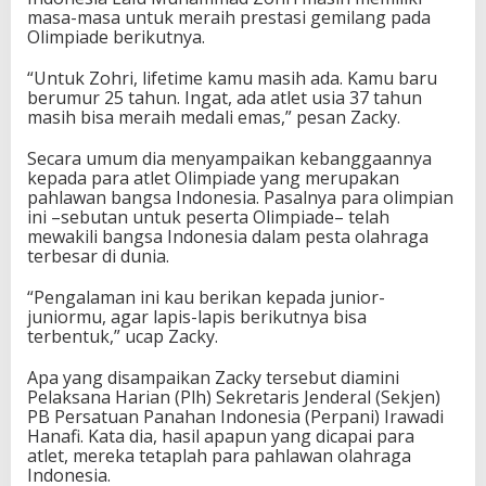
d
masa-masa untuk meraih prestasi gemilang pada
a
Olimpiade berikutnya.
A
t
“Untuk Zohri, lifetime kamu masih ada. Kamu baru
l
berumur 25 tahun. Ingat, ada atlet usia 37 tahun
e
masih bisa meraih medali emas,” pesan Zacky.
t
O
Secara umum dia menyampaikan kebanggaannya
l
kepada para atlet Olimpiade yang merupakan
i
pahlawan bangsa Indonesia. Pasalnya para olimpian
m
ini –sebutan untuk peserta Olimpiade– telah
p
mewakili bangsa Indonesia dalam pesta olahraga
i
terbesar di dunia.
a
d
“Pengalaman ini kau berikan kepada junior-
e
juniormu, agar lapis-lapis berikutnya bisa
Y
terbentuk,” ucap Zacky.
a
n
Apa yang disampaikan Zacky tersebut diamini
g
Pelaksana Harian (Plh) Sekretaris Jenderal (Sekjen)
T
PB Persatuan Panahan Indonesia (Perpani) Irawadi
i
Hanafi. Kata dia, hasil apapun yang dicapai para
b
atlet, mereka tetaplah para pahlawan olahraga
a
Indonesia.
D