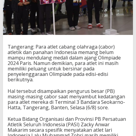
S
a
m
p
a
i
k
a
Tangerang: Para atlet cabang olahraga (cabor)
n
atletik dan panahan Indonesia memang belum
K
mampu mendulang medali dalam ajang Olimpiade
e
2024 Paris. Namun demikian, para atlet ini masih
b
memiliki peluang untuk bersinar pada
a
penyelenggaraan Olimpiade pada edisi-edisi
n
berikutnya.
g
g
a
Hal tersebut disampaikan pengurus besar (PB)
n
masing-masing cabor saat menyambut kedatangan
n
para atlet mereka di Terminal 3 Bandara Seokarno-
y
Hatta, Tangerang, Banten, Selasa (6/8) sore.
a
K
Ketua Bidang Organisasi dan Provinsi PB Persatuan
e
Atletik Seluruh Indonesia (PASI) Zacky Anwar
p
Makarim secara spesifik menyatakan atlet lari
a
Indonesia Lalu Muhammad Zohri masih memiliki