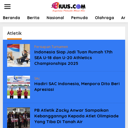
L
e
w
a
Beranda
Berita
Nasional
Pemuda
Olahraga
Art
t
i
k
Atletik
e
k
Persiapan Turnamen
o
Indonesia Siap Jadi Tuan Rumah 17th
n
SEA U-18 dan U-20 Athletics
t
Championships 2025
e
n
SAc
Hadiri SAC Indonesia, Menpora Dito Beri
Apresiasi
PB Atletik Zacky Anwar Sampaikan
Kebanggannya Kepada Atlet Olimpiade
Yang Tiba Di Tanah Air