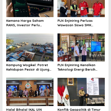
Kemana Harga Saham
PLN Enjiniring Perluas
RANS, Investor Perlu
Wawasan Siswa SMK
Cermati Fundamental dan
tentang Tantangan
Menghindari Spekulasi
Perubahan Iklim
Berlebihan
Kampung Wogikel: Potret
PLN Enjiniring Kenalkan
Kehidupan Pesisir di Ujung
Teknologi Energi Bersih
Selatan Papua yang
kepada Pelajar Jakarta
Bertahan di Tengah
Keterbatasan
Halal Bihalal IKAL UIN
Konflik Geopolitik di Timur