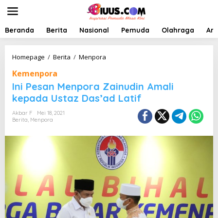
L
e
w
a
Beranda
Berita
Nasional
Pemuda
Olahraga
Art
t
i
k
I
Homepage
/
Berita
/
Menpora
e
n
Kemenpora
k
i
o
P
Ini Pesan Menpora Zainudin Amali
n
e
kepada Ustaz Das’ad Latif
t
s
e
a
Akbar F
Mei 18, 2021
n
n
Berita
,
Menpora
M
e
n
p
o
r
a
Z
a
i
n