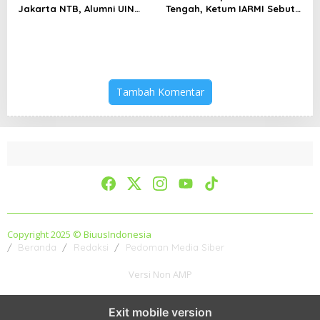
Jakarta NTB, Alumni UIN
Tengah, Ketum IARMI Sebut
Jakarta Adalah Aset
Alumni Menwa Harus Ambil
Strategis
Peran Strategis
Tambah Komentar
Copyright 2025 © BiuusIndonesia
Beranda
Redaksi
Pedoman Media Siber
Versi Non AMP
Exit mobile version