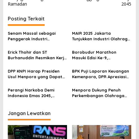
v
Ramadan
2045
i
g
Posting Terkait
a
s
Senam Massal sebagai
MAIR 2025 Jakarta
Penggerak Industri
Tunjukkan Industri Olahraga
i
Olahraga: Momentum ISS
Jadi Mesin Ekonomi Baru
p
2025 untuk Ekonomi
Erick Thohir dan ST
Borobudur Marathon
Nasional
Burhanuddin Resmikan Kerja
Masuki Edisi Ke-9,
o
Sama Tata Kelola Hukum
Pemerintah Siap Perkuat
s
Program Pemuda dan
Kolaborasi
DPP KNPI Harap Presiden
BPK Puji Laporan Keuangan
Olahraga
Usul Menpora yang Dapat
Kemenpora, DPR Apresiasi
Persatukan OKP dan
Kinerja Menpora Dito
Memahami Dinamika
Perangi Narkoba Demi
Menpora Dukung Penuh
Kepemudaan
Indonesia Emas 2045,
Perkembangan Olahraga
Kemenpora Gandeng BNN
Padel di Indonesia
Jangan Lewatkan