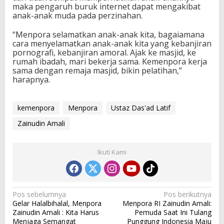
maka pengaruh buruk internet dapat mengakibat
anak-anak muda pada perzinahan.
“Menpora selamatkan anak-anak kita, bagaiamana
cara menyelamatkan anak-anak kita yang kebanjiran
pornografi, kebanjiran amoral. Ajak ke masjid, ke
rumah ibadah, mari bekerja sama. Kemenpora kerja
sama dengan remaja masjid, bikin pelatihan,”
harapnya.
kemenpora
Menpora
Ustaz Das'ad Latif
Zainudin Amali
Ikuti Kami
N
Pos sebelumnya
Pos berikutnya
Gelar Halalbihalal, Menpora
Menpora RI Zainudin Amali:
a
Zainudin Amali : Kita Harus
Pemuda Saat Ini Tulang
Menjaga Semangat
Punggung Indonesia Maju