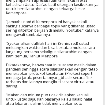
menyampaikan apresiasi dan terimakasih atas
d
kehadiran Ustaz Das’ad Latif ditengah kesibukannya
L
untuk bersilaturahmi dengan keluarga besar
a
Kemenpora.
t
i
“Jamaah ustad di Kemenpora ini banyak sekali,
f
saking sukanya berbagai topik yang dibahas ustad
sering ditonton berjaah di melalui Youtube,” katanya
mengawali sambutannya.
“Syukur alhamdullilah hari ini (Senin, red) ustad
meluangkan waktu dan bisa bertatap muka secara
langsung bersama sekaligus silaturahim dengan
kami semua,” lanjut Menpora.
Dikatakannya, bahwa saat ini suasana masih dalam
pandemi sehingga acara dilaksanakan dengan tetap
menerapkan protokol kesehatan (Prokes) seperti
menjaga jarak, peserta tmyangbhadir secara fisik
terbatas dan lainnya mengikuti secara virtual atau
daring.
“Makan dan minum pun tidak disiapkan kecuali
untuk ustad saja. Kan biasanya kalau halalbihalal
atau lebaran, paling tidak menyiapkan soto