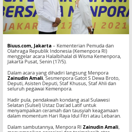
u
d
i
n
A
m
a
l
Biuus.com, Jakarta
– Kementerian Pemuda dan
i
Olahraga Republik Indonesia (Kemenpora RI)
k
menggelar acara Halalbihalal di Wisma Kemenpora,
e
Jakarta Pusat, Senin (17/5).
p
a
d
Dalam acara yang dihadiri langsung Menpora
a
Zainudin Amali
, Sesmenpora Gatot S Dewa Broto,
U
Deputi, Asisten Deputi, Staf Khusus, Staf Ahli dan
s
seluruh pegawai Kemenpora.
t
a
Hadir pula, pendakwah kondang asal Sulawesi
z
Selatan (Sulsel) Ustaz Das’ad Latif untuk
D
menyampaikan ceramah dan tausyiah keagamaan
a
dalam momentum Hari Raya Idul Fitri atau Lebaran.
s
'
Dalam sambutannya, Menpora RI
Zainudin Amali
,
a