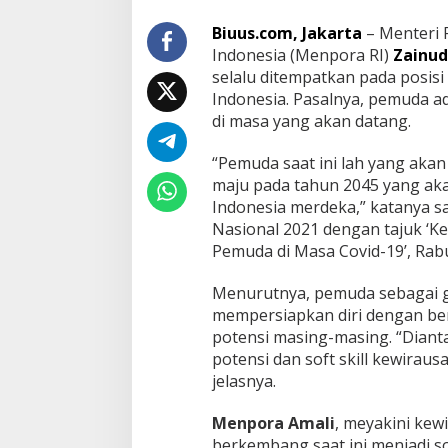
Biuus.com, Jakarta
– Menteri
Indonesia (Menpora RI)
Zainud
selalu ditempatkan pada posisi
Indonesia. Pasalnya, pemuda 
di masa yang akan datang.
“Pemuda saat ini lah yang aka
maju pada tahun 2045 yang ak
Indonesia merdeka,” katanya s
Nasional 2021 dengan tajuk ‘K
Pemuda di Masa Covid-19’, Rabu
Menurutnya, pemuda sebagai 
mempersiapkan diri dengan be
potensi masing-masing. “Dianta
potensi dan soft skill kewirau
jelasnya.
Menpora Amali
, meyakini ke
berkembang saat ini menjadi so