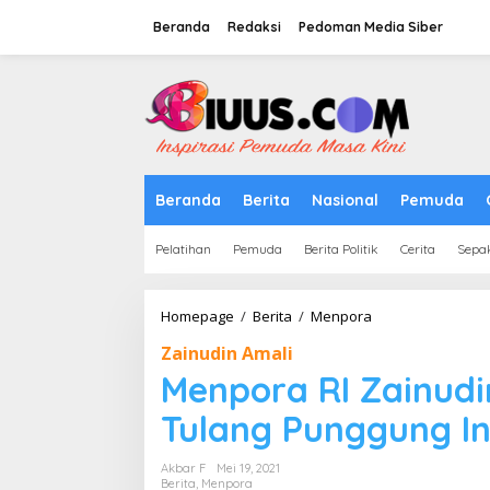
Lewati
ke
Beranda
Redaksi
Pedoman Media Siber
konten
tutup
Beranda
Berita
Nasional
Pemuda
Pelatihan
Pemuda
Berita Politik
Cerita
Sepa
Menpora
Homepage
/
Berita
/
Menpora
RI
Zainudin Amali
Zainudin
Amali:
Menpora RI Zainudi
Pemuda
Saat
Tulang Punggung I
Ini
Tulang
Akbar F
Mei 19, 2021
Punggung
Berita
,
Menpora