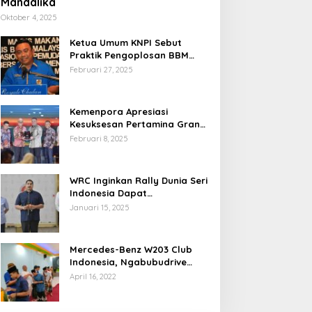
Mandalika
Oktober 4, 2025
Ketua Umum KNPI Sebut
Praktik Pengoplosan BBM
Cederai Kepercayaan
Februari 27, 2025
Masyarakat
Kemenpora Apresiasi
Kesuksesan Pertamina Grand
Prix of Indonesia 2024
Februari 8, 2025
WRC Inginkan Rally Dunia Seri
Indonesia Dapat
Terselenggara 2026
Januari 15, 2025
Mendatang
Mercedes-Benz W203 Club
Indonesia, Ngabubudrive
Ramadhan 2022
April 16, 2022