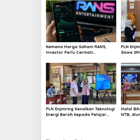
Kemana Harga Saham RANS,
PLN Enji
Investor Perlu Cermati
Siswa SMK tentang Tant
Fundamental dan Menghindari
Perubaha
Spekulasi Berlebihan
PLN Enjiniring Kenalkan Teknologi
Halal Bih
Energi Bersih kepada Pelajar
NTB, Alu
Jakarta
Aset Stra