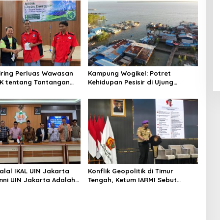
niring Perluas Wawasan
Kampung Wogikel: Potret
angan
Kehidupan Pesisir di Ujung
n Iklim
Selatan Papua yang Bertahan di
Tengah Keterbatasan
alal IKAL UIN Jakarta
Konflik Geopolitik di Timur
mni UIN Jakarta Adalah
Tengah, Ketum IARMI Sebut
tegis
Alumni Menwa Harus Ambil Peran
Strategis