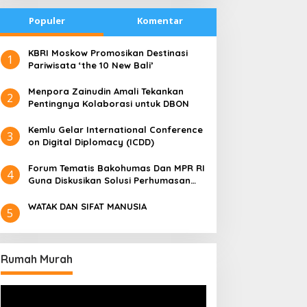
Populer
Komentar
​KBRI Moskow Promosikan Destinasi
1
Pariwisata ‘the 10 New Bali’
​Menpora Zainudin Amali Tekankan
2
Pentingnya Kolaborasi untuk DBON
​Kemlu Gelar International Conference
3
on Digital Diplomacy (ICDD)
Forum Tematis Bakohumas Dan MPR RI
4
Guna Diskusikan Solusi Perhumasan
Juga Tuk Perkuat Lembaga Masing –
Masing
WATAK DAN SIFAT MANUSIA
5
Rumah Murah
Pemutar
Video