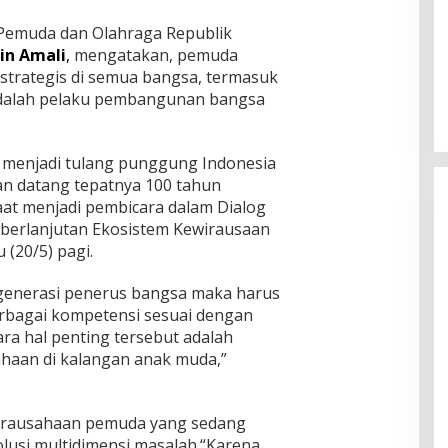
 Pemuda dan Olahraga Republik
in Amali
,
mengatakan, pemuda
 strategis di semua bangsa, termasuk
adalah pelaku pembangunan bangsa
n menjadi tulang punggung Indonesia
an datang tepatnya 100 tahun
aat menjadi pembicara dalam Dialog
eberlanjutan Ekosistem Kewirausaan
 (20/5) pagi.
generasi penerus bangsa maka harus
rbagai kompetensi sesuai dengan
ra hal penting tersebut adalah
sahaan di kalangan anak muda,”
wirausahaan pemuda yang sedang
lusi multidimensi masalah.“Karena