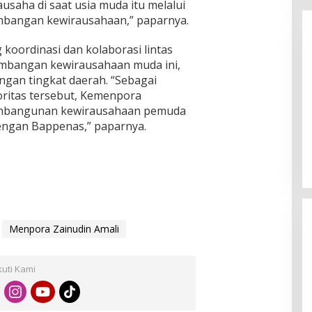
saha di saat usia muda itu melalui
mbangan kewirausahaan,” paparnya.
koordinasi dan kolaborasi lintas
mbangan kewirausahaan muda ini,
engan tingkat daerah. “Sebagai
oritas tersebut, Kemenpora
pembangunan kewirausahaan pemuda
Enam Pejabat Baru Resmi Dilantik
ngan Bappenas,” paparnya.
di Kejati Kepri oleh J. Devy
Sudarso
Di Berita, Politik
|
November 3, 2025
Menpora Zainudin Amali
kuti Kami