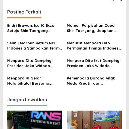
i
g
Posting Terkait
a
s
Endri Erawan: Isu 10 Exco
Momen Perpisahan Couch
Setuju Shin Tae-yong
Shin Tae-yong, Ucapkan
i
Kembali Melatih Timnas Itu
Terimkasih Pada Masyrakat
p
Tidak Benar
Indonesia
Senny Marbun Ketum NPC
Menurut Menpora Dito
Indonesia Sampaikan Terima
Permainan Timnas Indonesia
o
kasih Kepada Menpora Dito
Banyak Mengalami
s
Atas Dukungan Penuhnya
Peningkatan
Menpora Dito Dampingi
Menpora Dito Ikut Dampingi
Presiden Joko Widodo
Presiden Joko Widodo
Menyaksikan Pertandingan
Saksikan Pertandingan
Timnas Indonesia Kontra
Timnas Indonesia Kontra
Menpora RI Gelar
Kemenpora Dorong Anak
Filipina
Irak
Halalbihalal Bersama
Muda Kreatif dan
Keluarga Besar Kemenpora
Berprestasi Nasional dan
Internasional
Jangan Lewatkan