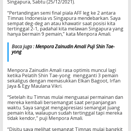
Singapura, Sabtu (25/12/2021).
s
i
“Pertandingan semi final piala AFF leg ke 2 antara
a
Timnas Indonesia vs Singapura mendebarkan. Saya
d
sempat deg-deg an atau khawatir saat posisi kita
i
tertinggal 2-1, padahal kita melawan Singapura yang
L
hanya bermain 9 pemain,” kata Menpora Amali.
a
g
a
Baca juga :
Menpora Zainudin Amali Puji Shin Tae-
F
yong
i
n
a
Menpora Zainudin Amali rasa optimis muncul lagi
l
ketika Pelatih Shin Tae-yong mengganti 3 pemain
A
sekaligus dengan memasukkan Elkan Bagoot, Irfan
F
Jaya & Egy Maulana Vikri.
F
2
“Setelah itu Timnas mulai menguasai permainan dan
0
mereka kembali bersemangat saat perpanjangan
2
waktu. Saya sangat mengapresiasi semangat juang
0
pemain kita, walaupun sudah tertinggal tapi mereka
tidak kendor,” puji Menpora Amali.
“Disitu saya melihat semangat Timnas mulai bangkit