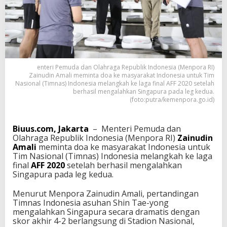
i
M
i
n
t
a
D
enteri Pemuda dan Olahraga Republik Indonesia (Menpora RI)
o
Zainudin Amali meminta doa ke masyarakat Indonesia untuk Tim
a
Nasional (Timnas) Indonesia melangkah ke laga final AFF 2020 setelah
M
berhasil mengalahkan Singapura pada leg kedua.
a
(foto:putra/kemenpora.go.id)
s
y
a
Biuus.com, Jakarta
– Menteri Pemuda dan
r
Olahraga Republik Indonesia (Menpora RI)
Zainudin
a
Amali
meminta doa ke masyarakat Indonesia untuk
k
Tim Nasional (Timnas) Indonesia melangkah ke laga
a
final
AFF 2020
setelah berhasil mengalahkan
t
Singapura pada leg kedua.
I
n
Menurut Menpora Zainudin Amali, pertandingan
d
Timnas Indonesia asuhan Shin Tae-yong
o
mengalahkan Singapura secara dramatis dengan
n
skor akhir 4-2 berlangsung di Stadion Nasional,
e