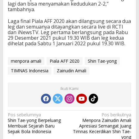
lagi dan bisa menyamakan kedudukan 2-2,”
tambahnya.
Laga final Piala AFF 2020 akan dilangsung secara dua
leg dan semuanya ditayangkan secara live di RCTI
dan iNewsTV. Leg pertama berlangsung pada Rabu
29 Desember 2021 pukul 19.30 WIB dan leg kedua
dihelat pada Sabtu 1 Januari 2022 pukul 19.30 WIB.
menpora amali
Piala AFF 2020
Shin Tae-yong
TIMNAS Indonesia
Zainudin Amali
Ikuti Kami
N
Pos sebelumnya
Pos berikutnya
Shin Tae-yong Berpeluang
Menpora Zainudin Amali
a
Membuat Sejarah Baru
Apresiasi Semangat Juang
v
Sepak Bola Indonesia
Timnas Kecerdikan Shin Tae-
yong