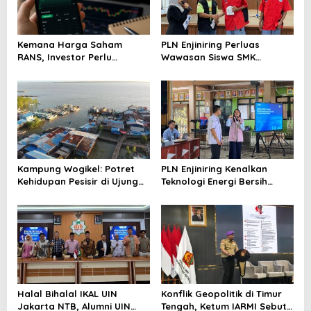
Kemana Harga Saham
PLN Enjiniring Perluas
RANS, Investor Perlu
Wawasan Siswa SMK
Cermati Fundamental dan
tentang Tantangan
Menghindari Spekulasi
Perubahan Iklim
Berlebihan
Kampung Wogikel: Potret
PLN Enjiniring Kenalkan
Kehidupan Pesisir di Ujung
Teknologi Energi Bersih
Selatan Papua yang
kepada Pelajar Jakarta
Bertahan di Tengah
Keterbatasan
Halal Bihalal IKAL UIN
Konflik Geopolitik di Timur
Jakarta NTB, Alumni UIN
Tengah, Ketum IARMI Sebut