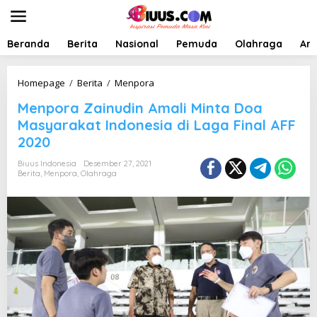
L
e
w
a
Beranda
Berita
Nasional
Pemuda
Olahraga
Art
t
i
k
M
Homepage
/
Berita
/
Menpora
e
e
Menpora Zainudin Amali Minta Doa
k
n
o
p
Masyarakat Indonesia di Laga Final AFF
n
o
2020
t
r
e
a
Biuus Indonesia
Desember 27, 2021
n
Z
Berita
,
Menpora
,
Olahraga
a
i
n
u
d
i
n
A
m
a
l