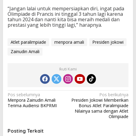
“Jangan lalai untuk mempersiapkan diri, ingat pada
Olimpiade di Prancis ini tinggal 3 tahun lagi karena
tahun 2024 dan nanti kita bisa meraih medali dan
prestasi yang lebih tinggi lagi,” harapnya.
Atlet paralimpiade
menpora amali
Presiden jokowi
Zainudin Amali
Ikuti Kami
N
Pos sebelumnya
Pos berikutnya
Menpora Zainudin Amali
Presiden Jokowi Memberikan
a
Terima Audiensi BKPRMI
Bonus Atlet Paralimpiade
v
Nilainya sama dengan Atlet
Olimpiade
i
g
Posting Terkait