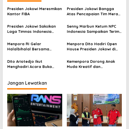
a
s
Presiden Jokowi Meresmikan
Presiden Jokowi Bangga
Kantor FIBA
Atas Pencapaian Tim Merah
i
Putih Pada Paralimpiade
p
2024 Paris
Presiden Jokowi Saksikan
Senny Marbun Ketum NPC
Laga Timnas Indonesia
Indonesia Sampaikan Terima
o
Kontra Australia di
kasih Kepada Menpora Dito
s
Dampingi Menpora Dito
Atas Dukungan Penuhnya
Menpora RI Gelar
Menpora Dito Hadiri Open
Halalbihalal Bersama
House Presiden Jokowi di
Keluarga Besar Kemenpora
Istana
Dito Ariotedjo Ikut
Kemenpora Dorong Anak
Menghadiri Acara Buka
Muda Kreatif dan
Puasa Bersama Presiden
Berprestasi Nasional dan
Jokowi dan Wapres Ma’ruf
Internasional
Amin
Jangan Lewatkan