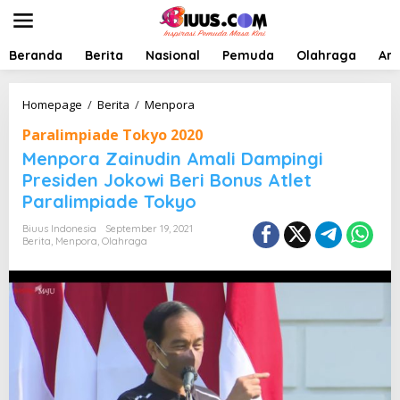
L
e
w
a
Beranda
Berita
Nasional
Pemuda
Olahraga
Art
t
i
k
M
Homepage
/
Berita
/
Menpora
e
e
Paralimpiade Tokyo 2020
k
n
o
p
Menpora Zainudin Amali Dampingi
n
o
Presiden Jokowi Beri Bonus Atlet
t
r
Paralimpiade Tokyo
e
a
n
Z
Biuus Indonesia
September 19, 2021
a
Berita
,
Menpora
,
Olahraga
i
n
u
d
i
n
A
m
a
l