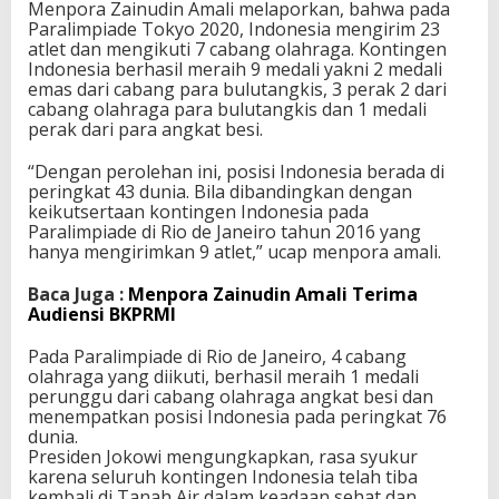
Menpora Zainudin Amali melaporkan, bahwa pada
r
Paralimpiade Tokyo 2020, Indonesia mengirim 23
i
atlet dan mengikuti 7 cabang olahraga. Kontingen
B
Indonesia berhasil meraih 9 medali yakni 2 medali
o
emas dari cabang para bulutangkis, 3 perak 2 dari
n
cabang olahraga para bulutangkis dan 1 medali
u
perak dari para angkat besi.
s
A
“Dengan perolehan ini, posisi Indonesia berada di
t
peringkat 43 dunia. Bila dibandingkan dengan
l
keikutsertaan kontingen Indonesia pada
e
Paralimpiade di Rio de Janeiro tahun 2016 yang
t
hanya mengirimkan 9 atlet,” ucap menpora amali.
P
a
Baca Juga :
Menpora Zainudin Amali Terima
r
Audiensi BKPRMI
a
l
Pada Paralimpiade di Rio de Janeiro, 4 cabang
i
olahraga yang diikuti, berhasil meraih 1 medali
m
perunggu dari cabang olahraga angkat besi dan
p
menempatkan posisi Indonesia pada peringkat 76
i
dunia.
a
Presiden Jokowi mengungkapkan, rasa syukur
d
karena seluruh kontingen Indonesia telah tiba
e
kembali di Tanah Air dalam keadaan sehat dan
T