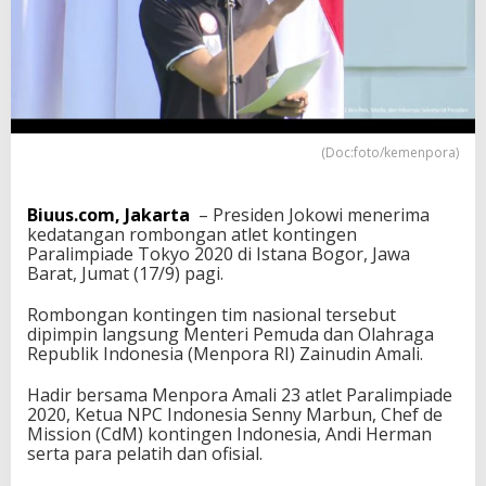
i
D
a
m
p
i
n
g
(Doc:foto/kemenpora)
i
P
r
Biuus.com, Jakarta
– Presiden Jokowi menerima
e
kedatangan rombongan atlet kontingen
s
Paralimpiade Tokyo 2020 di Istana Bogor, Jawa
i
Barat, Jumat (17/9) pagi.
d
e
Rombongan kontingen tim nasional tersebut
n
dipimpin langsung Menteri Pemuda dan Olahraga
J
Republik Indonesia (Menpora RI) Zainudin Amali.
o
k
Hadir bersama Menpora Amali 23 atlet Paralimpiade
o
2020, Ketua NPC Indonesia Senny Marbun, Chef de
w
Mission (CdM) kontingen Indonesia, Andi Herman
i
serta para pelatih dan ofisial.
B
e