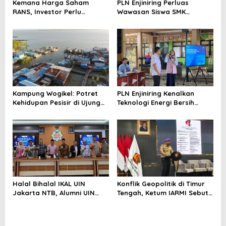
Kemana Harga Saham
PLN Enjiniring Perluas
RANS, Investor Perlu
Wawasan Siswa SMK
Cermati Fundamental dan
tentang Tantangan
Menghindari Spekulasi
Perubahan Iklim
Berlebihan
Kampung Wogikel: Potret
PLN Enjiniring Kenalkan
Kehidupan Pesisir di Ujung
Teknologi Energi Bersih
Selatan Papua yang
kepada Pelajar Jakarta
Bertahan di Tengah
Keterbatasan
Halal Bihalal IKAL UIN
Konflik Geopolitik di Timur
Jakarta NTB, Alumni UIN
Tengah, Ketum IARMI Sebut
Jakarta Adalah Aset
Alumni Menwa Harus Ambil
Strategis
Peran Strategis