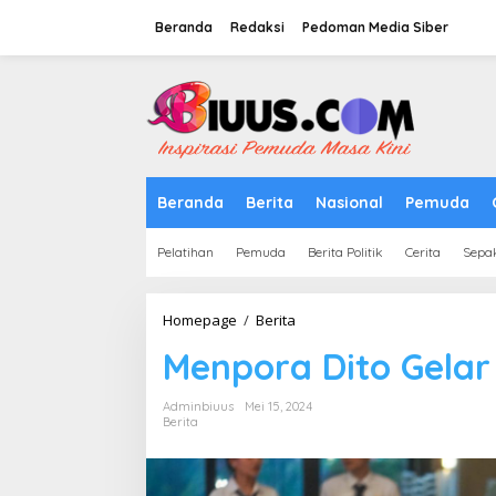
Lewati
ke
Beranda
Redaksi
Pedoman Media Siber
konten
tutup
Beranda
Berita
Nasional
Pemuda
Pelatihan
Pemuda
Berita Politik
Cerita
Sepa
Menpora
Homepage
/
Berita
Dito
Menpora Dito Gelar
Gelar
Acara
Networking
Adminbiuus
Mei 15, 2024
Dinner
Berita