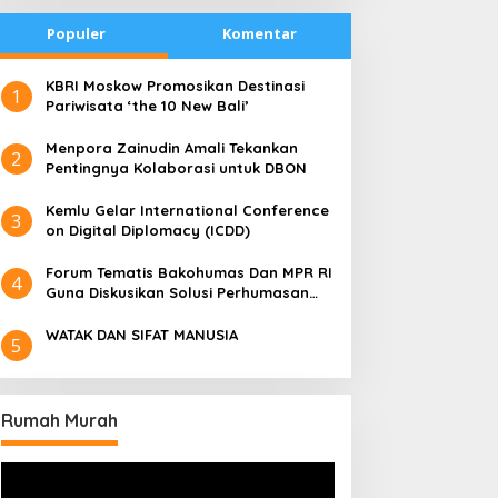
Populer
Komentar
​KBRI Moskow Promosikan Destinasi
1
Pariwisata ‘the 10 New Bali’
​Menpora Zainudin Amali Tekankan
2
Pentingnya Kolaborasi untuk DBON
​Kemlu Gelar International Conference
3
on Digital Diplomacy (ICDD)
Forum Tematis Bakohumas Dan MPR RI
4
Guna Diskusikan Solusi Perhumasan
Juga Tuk Perkuat Lembaga Masing –
Masing
WATAK DAN SIFAT MANUSIA
5
Rumah Murah
Pemutar
Video