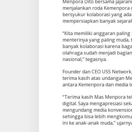
Menpora Dito bersama jajaran
menjalankan roda Kemenpora d
bersyukur kolaborasi yang ad
mempersiapkan banyak sejarah 
“Kita memiliki anggaran paling
menterinya yang paling muda, ta
banyak kolaborasi karena bag
olahraga sudah menjadi bagia
nasional,” tegasnya.
Founder dan CEO USS Network
terima kasih atas undangan Me
antara Kemenpora dan media te
“Terima kasih Mas Menpora te
digital. Saya mengapresiasi se
mengundang media konvensional 
sehingga bisa lebih mengkomu
ini ke anak-anak muda,” ujarny