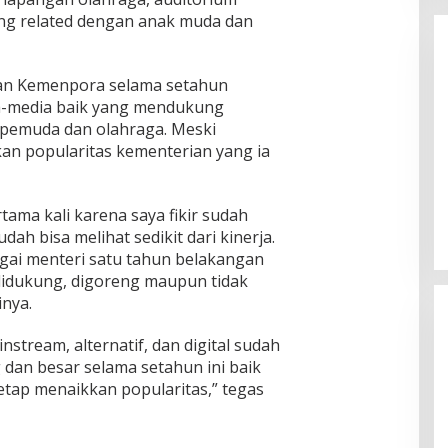
ang related dengan anak muda dan
nan Kemenpora selama setahun
dia-media baik yang mendukung
pemuda dan olahraga. Meski
an popularitas kementerian yang ia
Enam Pejabat Baru Resmi Dilantik
di Kejati Kepri oleh J. Devy
Sudarso
rtama kali karena saya fikir sudah
Di Berita, Politik
|
November 3, 2025
udah bisa melihat sedikit dari kinerja.
agai menteri satu tahun belakangan
 didukung, digoreng maupun tidak
inya.
nstream, alternatif, dan digital sudah
g dan besar selama setahun ini baik
tetap menaikkan popularitas,” tegas