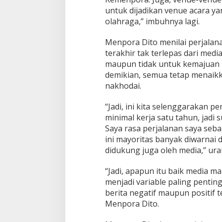
untuk dijadikan venue acara y
olahraga,” imbuhnya lagi.
Menpora Dito menilai perjala
terakhir tak terlepas dari me
maupun tidak untuk kemajuan 
demikian, semua tetap menaikk
nakhodai.
“Jadi, ini kita selenggarakan pe
minimal kerja satu tahun, jadi s
Saya rasa perjalanan saya seb
ini mayoritas banyak diwarnai
didukung juga oleh media,” ura
“Jadi, apapun itu baik media mai
menjadi variable paling pentin
berita negatif maupun positif 
Menpora Dito.