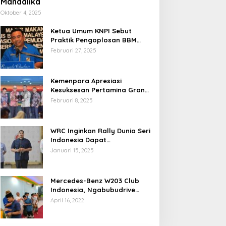
Mandalika
Oktober 4, 2025
Ketua Umum KNPI Sebut
Praktik Pengoplosan BBM
Cederai Kepercayaan
Februari 27, 2025
Masyarakat
Kemenpora Apresiasi
Kesuksesan Pertamina Grand
Prix of Indonesia 2024
Februari 8, 2025
WRC Inginkan Rally Dunia Seri
Indonesia Dapat
Terselenggara 2026
Januari 15, 2025
Mendatang
Mercedes-Benz W203 Club
Indonesia, Ngabubudrive
Ramadhan 2022
April 16, 2022