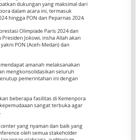
atkan dukungan yang maksimal dari
ora dalam acara ini, termasuk
2024 hingga PON dan Peparnas 2024.
restasi Olimpiade Paris 2024 dan
n Presiden Jokowi, insha Allah akan
r yakni PON (Aceh-Medan) dan
a mendapat amanah melaksanakan
an mengkonsolidasikan seluruh
menutup pemerintahan ini dengan
an beberapa fasilitas di Kemenpora
a kepemudaaan sangat terbuka agar
.
a center yang nyaman dan baik yang
nference oleh semua stakeholder
 lapangan olahraga, auditorium