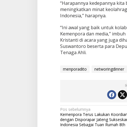
“Harapannya kedepannya kita b
meningkatkan minat keolahrag
Indonesia,” harapnya.
“Ini awal yang baik untuk kolab
Kemenpora dan media,” imbuh 
Kristanti di acara yang juga d
Suswantoro beserta para Deputi
Tenaga Ahli.
menporadito
networingdinner
I
Navigasi
Pos sebelumnya
Kemenpora Terus Lakukan Koordian
pos
dengan Disporapar Jateng Sukseska
Indonesia Sebagai Tuan Rumah 8th