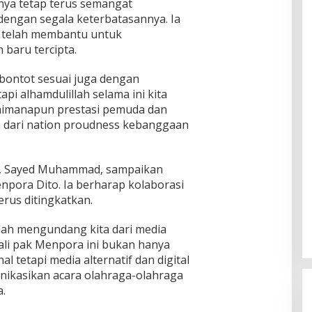
nya tetap terus semangat
engan segala keterbatasannya. Ia
a telah membantu untuk
baru tercipta.
 bontot sesuai juga dengan
pi alhamdulillah selama ini kita
aimanapun prestasi pemuda dan
n dari nation proudness kebanggaan
, Sayed Muhammad, sampaikan
npora Dito. Ia berharap kolaborasi
rus ditingkatkan.
lah mengundang kita dari media
kali pak Menpora ini bukan hanya
tetapi media alternatif dan digital
nikasikan acara olahraga-olahraga
a.