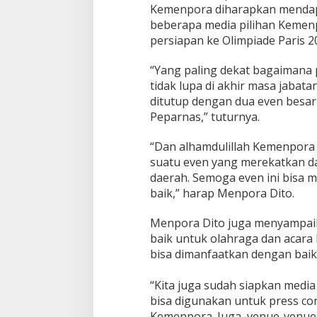
Kemenpora diharapkan mendap
beberapa media pilihan Kemenp
persiapan ke Olimpiade Paris 
“Yang paling dekat bagaimana p
tidak lupa di akhir masa jabata
ditutup dengan dua even besa
Peparnas,” tuturnya.
“Dan alhamdulillah Kemenpor
suatu even yang merekatkan d
daerah. Semoga even ini bisa 
baik,” harap Menpora Dito.
Menpora Dito juga menyampaik
baik untuk olahraga dan acar
bisa dimanfaatkan dengan baik
“Kita juga sudah siapkan medi
bisa digunakan untuk press co
Kemenpora. Juga, venue-venue