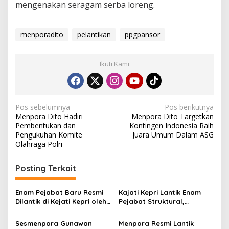
mengenakan seragam serba loreng.
menporadito
pelantikan
ppgpansor
Ikuti Kami
Navigasi
Pos sebelumnya
Pos berikutnya
Menpora Dito Hadiri
Menpora Dito Targetkan
pos
Pembentukan dan
Kontingen Indonesia Raih
Pengukuhan Komite
Juara Umum Dalam ASG
Olahraga Polri
Posting Terkait
Enam Pejabat Baru Resmi
Kajati Kepri Lantik Enam
Dilantik di Kejati Kepri oleh
Pejabat Struktural,
J. Devy Sudarso
Tekankan Profesionalisme
dan Tanggung Jawab
Sesmenpora Gunawan
Menpora Resmi Lantik