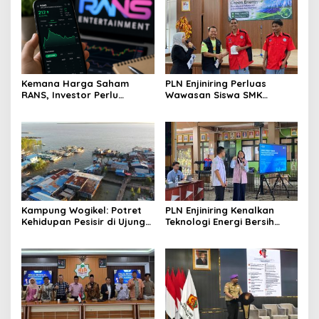
Kemana Harga Saham
PLN Enjiniring Perluas
RANS, Investor Perlu
Wawasan Siswa SMK
Cermati Fundamental dan
tentang Tantangan
Menghindari Spekulasi
Perubahan Iklim
Berlebihan
Kampung Wogikel: Potret
PLN Enjiniring Kenalkan
Kehidupan Pesisir di Ujung
Teknologi Energi Bersih
Selatan Papua yang
kepada Pelajar Jakarta
Bertahan di Tengah
Keterbatasan