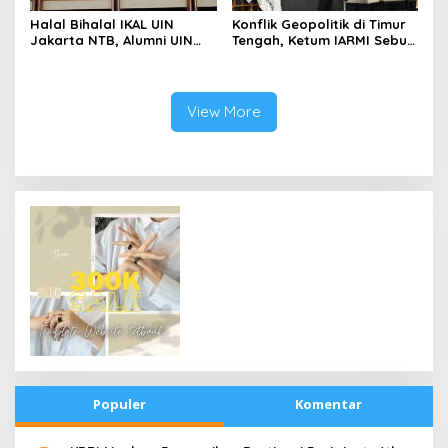
Halal Bihalal IKAL UIN
Konflik Geopolitik di Timur
Jakarta NTB, Alumni UIN
Tengah, Ketum IARMI Sebut
Jakarta Adalah Aset
Alumni Menwa Harus Ambil
Strategis
Peran Strategis
View More
Populer
Komentar