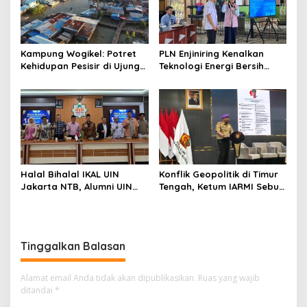
Kampung Wogikel: Potret
PLN Enjiniring Kenalkan
Kehidupan Pesisir di Ujung
Teknologi Energi Bersih
Selatan Papua yang
kepada Pelajar Jakarta
Bertahan di Tengah
Keterbatasan
Halal Bihalal IKAL UIN
Konflik Geopolitik di Timur
Jakarta NTB, Alumni UIN
Tengah, Ketum IARMI Sebut
Jakarta Adalah Aset
Alumni Menwa Harus Ambil
Strategis
Peran Strategis
Tinggalkan Balasan
Alamat email Anda tidak akan dipublikasikan.
Ruas yang wajib
ditandai
*