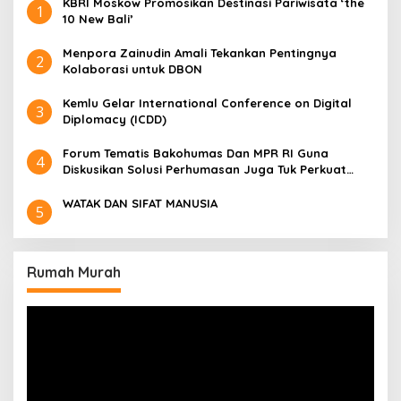
​KBRI Moskow Promosikan Destinasi Pariwisata ‘the
1
10 New Bali’
​Menpora Zainudin Amali Tekankan Pentingnya
2
Kolaborasi untuk DBON
​Kemlu Gelar International Conference on Digital
3
Diplomacy (ICDD)
Forum Tematis Bakohumas Dan MPR RI Guna
4
Diskusikan Solusi Perhumasan Juga Tuk Perkuat
Lembaga Masing – Masing
WATAK DAN SIFAT MANUSIA
5
Rumah Murah
Pemutar
Video