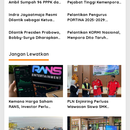
Ambil Sumpah 96 PPPK dan
Pejabat Tinggi Kemenpora,
Serahkan SK Kepada 52
Tegaskan Komitmen
CPNS
Reformasi Birokrasi
Indra Jayaatmaja Resmi
Pelantikan Pengurus
Dilantik sebagai Ketua
PORTINA 2025-2029:
Umum PBSI Sumedang
Menpora Tekankan
Periode 2024-2028
Identitas Budaya Bangsa
Dilantik Presiden Prabowo,
Pelantikan KORMI Nasional,
Bobby-Surya Diharapkan
Menpora Dito Taruh
Dorong Ekonomi Sumut
Harapan Besar
Jangan Lewatkan
Kemana Harga Saham
PLN Enjiniring Perluas
RANS, Investor Perlu
Wawasan Siswa SMK
Cermati Fundamental dan
tentang Tantangan
Menghindari Spekulasi
Perubahan Iklim
Berlebihan