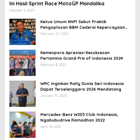
Ini Hasil Sprint Race MotoGP Mandalika
Oktober 4, 2025
Ketua Umum KNPI Sebut Praktik
Pengoplosan BBM Cederai Kepercayaan
Masyarakat
Februari 27, 2025
Kemenpora Apresiasi Kesuksesan
Pertamina Grand Prix of Indonesia 2024
Februari 8, 2025
WRC Inginkan Rally Dunia Seri Indonesia
Dapat Terselenggara 2026 Mendatang
Januari 15, 2025
Mercedes-Benz W203 Club Indonesia,
Ngabubudrive Ramadhan 2022
April 16, 2022