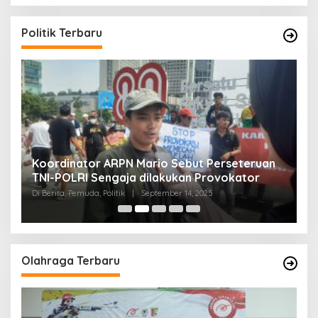
Politik Terbaru
Koordinator ARPN Mario Sebut Perseteruan
P
TNI-POLRI Sengaja dilakukan Provokator
A
M
Di Berita, Pemuda, Politik
|
September 14, 2025
Di 
Olahraga Terbaru