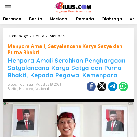
L
e
w
a
Beranda
Berita
Nasional
Pemuda
Olahraga
Art
t
i
k
M
Homepage
/
Berita
/
Menpora
e
e
Menpora Amali
,
Satyalancana Karya Satya dan
k
n
o
Purna Bhakti
p
n
o
Menpora Amali Serahkan Penghargaan
t
r
Satyalancana Karya Satya dan Purna
e
a
n
Bhakti, Kepada Pegawai Kemenpora
A
m
Biuus Indonesia
Agustus 18, 2021
a
Berita
,
Menpora
,
Nasional
l
i
S
e
r
a
h
k
a