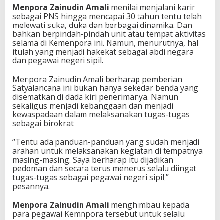
Menpora Zainudin Amali
menilai menjalani karir
e
sebagai PNS hingga mencapai 30 tahun tentu telah
p
melewati suka, duka dan berbagai dinamika. Dan
a
bahkan berpindah-pindah unit atau tempat aktivitas
d
selama di Kemenpora ini. Namun, menurutnya, hal
a
itulah yang menjadi hakekat sebagai abdi negara
P
dan pegawai negeri sipil.
e
g
a
Menpora Zainudin Amali berharap pemberian
w
Satyalancana ini bukan hanya sekedar benda yang
a
disematkan di dada kiri penerimanya. Namun
i
sekaligus menjadi kebanggaan dan menjadi
K
kewaspadaan dalam melaksanakan tugas-tugas
e
sebagai birokrat
m
e
“Tentu ada panduan-panduan yang sudah menjadi
n
arahan untuk melaksanakan kegiatan di tempatnya
p
masing-masing. Saya berharap itu dijadikan
o
pedoman dan secara terus menerus selalu diingat
r
tugas-tugas sebagai pegawai negeri sipil,”
a
pesannya.
Menpora Zainudin Amali
menghimbau kepada
para pegawai Kemnpora tersebut untuk selalu