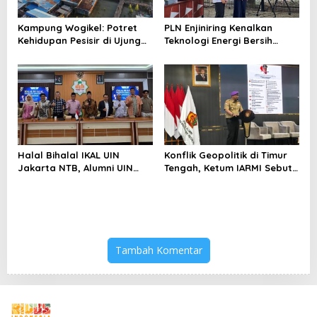
Kampung Wogikel: Potret
PLN Enjiniring Kenalkan
Kehidupan Pesisir di Ujung
Teknologi Energi Bersih
Selatan Papua yang
kepada Pelajar Jakarta
Bertahan di Tengah
Keterbatasan
Halal Bihalal IKAL UIN
Konflik Geopolitik di Timur
Jakarta NTB, Alumni UIN
Tengah, Ketum IARMI Sebut
Jakarta Adalah Aset
Alumni Menwa Harus Ambil
Strategis
Peran Strategis
Tambah Komentar