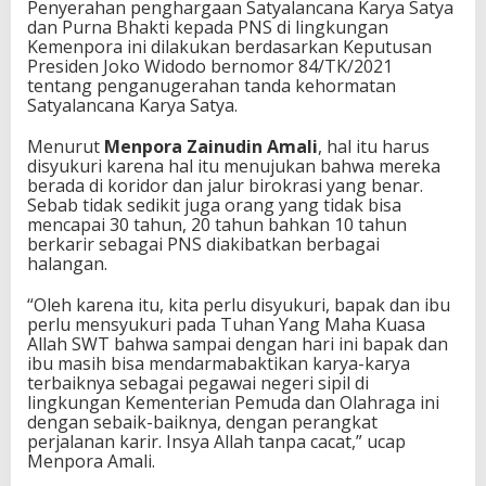
Penyerahan penghargaan Satyalancana Karya Satya
a
dan Purna Bhakti kepada PNS di lingkungan
r
Kemenpora ini dilakukan berdasarkan Keputusan
y
Presiden Joko Widodo bernomor 84/TK/2021
a
tentang penganugerahan tanda kehormatan
S
Satyalancana Karya Satya.
a
t
Menurut
Menpora Zainudin Amali
, hal itu harus
y
disyukuri karena hal itu menujukan bahwa mereka
a
berada di koridor dan jalur birokrasi yang benar.
d
Sebab tidak sedikit juga orang yang tidak bisa
a
mencapai 30 tahun, 20 tahun bahkan 10 tahun
n
berkarir sebagai PNS diakibatkan berbagai
P
halangan.
u
r
“Oleh karena itu, kita perlu disyukuri, bapak dan ibu
n
perlu mensyukuri pada Tuhan Yang Maha Kuasa
a
Allah SWT bahwa sampai dengan hari ini bapak dan
B
ibu masih bisa mendarmabaktikan karya-karya
h
terbaiknya sebagai pegawai negeri sipil di
a
lingkungan Kementerian Pemuda dan Olahraga ini
k
dengan sebaik-baiknya, dengan perangkat
t
perjalanan karir. Insya Allah tanpa cacat,” ucap
i
Menpora Amali.
,
K