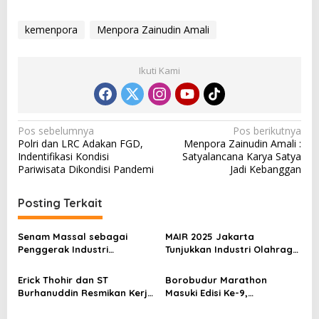
kemenpora
Menpora Zainudin Amali
Ikuti Kami
N
Pos sebelumnya
Pos berikutnya
Polri dan LRC Adakan FGD,
Menpora Zainudin Amali :
a
Indentifikasi Kondisi
Satyalancana Karya Satya
v
Pariwisata Dikondisi Pandemi
Jadi Kebanggan
i
Posting Terkait
g
a
Senam Massal sebagai
MAIR 2025 Jakarta
s
Penggerak Industri
Tunjukkan Industri Olahraga
Olahraga: Momentum ISS
Jadi Mesin Ekonomi Baru
i
2025 untuk Ekonomi
Erick Thohir dan ST
Borobudur Marathon
p
Nasional
Burhanuddin Resmikan Kerja
Masuki Edisi Ke-9,
Sama Tata Kelola Hukum
Pemerintah Siap Perkuat
o
Program Pemuda dan
Kolaborasi