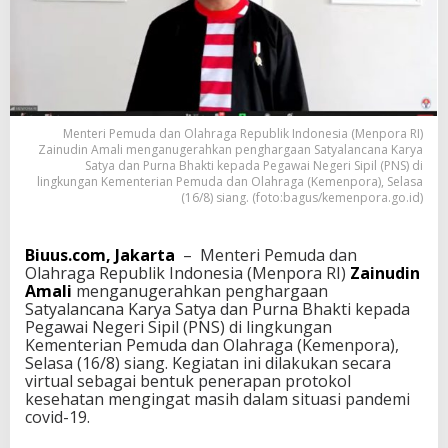
n
P
e
n
g
h
a
Menteri Pemuda dan Olahraga Republik Indonesia (Menpora RI)
r
Zainudin Amali menganugerahkan penghargaan Satyalancana Karya
g
Satya dan Purna Bhakti kepada Pegawai Negeri Sipil (PNS) di
a
lingkungan Kementerian Pemuda dan Olahraga (Kemenpora), Selasa
a
(16/8) siang. (foto:bagus/kemenpora.go.id)
n
S
a
Biuus.com, Jakarta
– Menteri Pemuda dan
t
Olahraga Republik Indonesia (Menpora RI)
Zainudin
y
Amali
menganugerahkan penghargaan
a
Satyalancana Karya Satya dan Purna Bhakti kepada
l
Pegawai Negeri Sipil (PNS) di lingkungan
a
Kementerian Pemuda dan Olahraga (Kemenpora),
n
Selasa (16/8) siang. Kegiatan ini dilakukan secara
c
virtual sebagai bentuk penerapan protokol
a
kesehatan mengingat masih dalam situasi pandemi
n
covid-19.
a
K