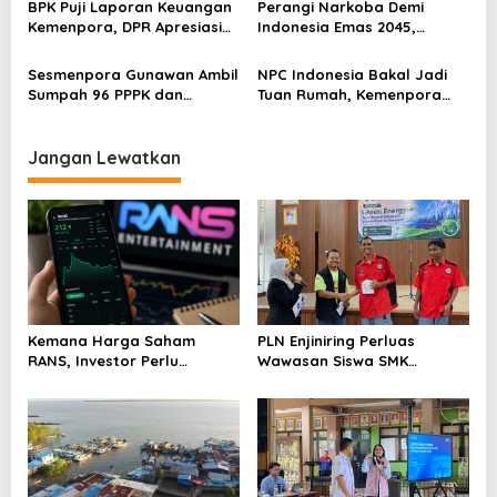
BPK Puji Laporan Keuangan
Perangi Narkoba Demi
s
Olahraga
Kemenpora, DPR Apresiasi
Indonesia Emas 2045,
Kinerja Menpora Dito
Kemenpora Gandeng BNN
Sesmenpora Gunawan Ambil
NPC Indonesia Bakal Jadi
Sumpah 96 PPPK dan
Tuan Rumah, Kemenpora
Serahkan SK Kepada 52
Kucurkan Bantuan Dana
CPNS
Tahap II
Jangan Lewatkan
Kemana Harga Saham
PLN Enjiniring Perluas
RANS, Investor Perlu
Wawasan Siswa SMK
Cermati Fundamental dan
tentang Tantangan
Menghindari Spekulasi
Perubahan Iklim
Berlebihan