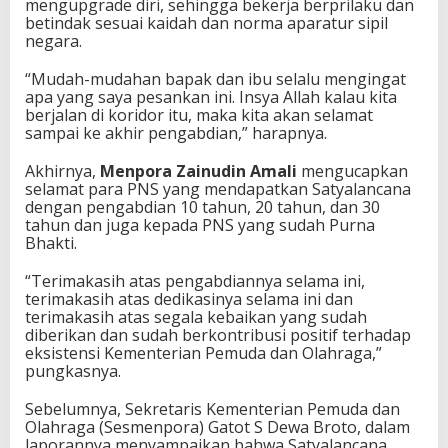
mengupgrade diri, sehingga bekerja berprilaku dan
betindak sesuai kaidah dan norma aparatur sipil
negara.
“Mudah-mudahan bapak dan ibu selalu mengingat
apa yang saya pesankan ini. Insya Allah kalau kita
berjalan di koridor itu, maka kita akan selamat
sampai ke akhir pengabdian,” harapnya.
Akhirnya,
Menpora Zainudin Amali
mengucapkan
selamat para PNS yang mendapatkan Satyalancana
dengan pengabdian 10 tahun, 20 tahun, dan 30
tahun dan juga kepada PNS yang sudah Purna
Bhakti.
“Terimakasih atas pengabdiannya selama ini,
terimakasih atas dedikasinya selama ini dan
terimakasih atas segala kebaikan yang sudah
diberikan dan sudah berkontribusi positif terhadap
eksistensi Kementerian Pemuda dan Olahraga,”
pungkasnya.
Sebelumnya, Sekretaris Kementerian Pemuda dan
Olahraga (Sesmenpora) Gatot S Dewa Broto, dalam
laporannya menyampaikan bahwa Satyalancana