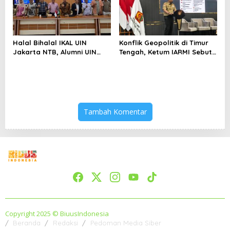
Halal Bihalal IKAL UIN
Konflik Geopolitik di Timur
Jakarta NTB, Alumni UIN
Tengah, Ketum IARMI Sebut
Jakarta Adalah Aset
Alumni Menwa Harus Ambil
Strategis
Peran Strategis
Tambah Komentar
Copyright 2025 © BiuusIndonesia
Beranda
Redaksi
Pedoman Media Siber