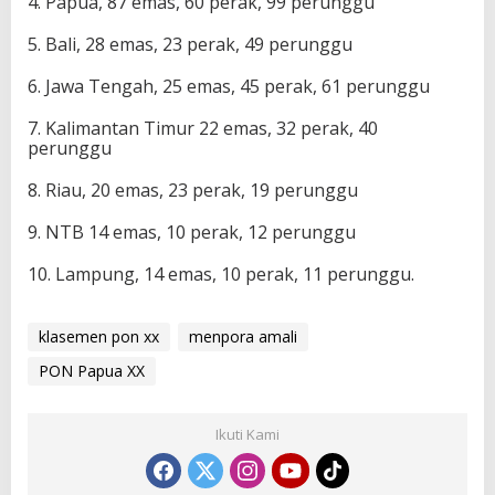
4. Papua, 87 emas, 60 perak, 99 perunggu
i
K
5. Bali, 28 emas, 23 perak, 49 perunggu
e
l
6. Jawa Tengah, 25 emas, 45 perak, 61 perunggu
i
m
7. Kalimantan Timur 22 emas, 32 perak, 40
a
perunggu
8. Riau, 20 emas, 23 perak, 19 perunggu
9. NTB 14 emas, 10 perak, 12 perunggu
10. Lampung, 14 emas, 10 perak, 11 perunggu.
klasemen pon xx
menpora amali
PON Papua XX
Ikuti Kami