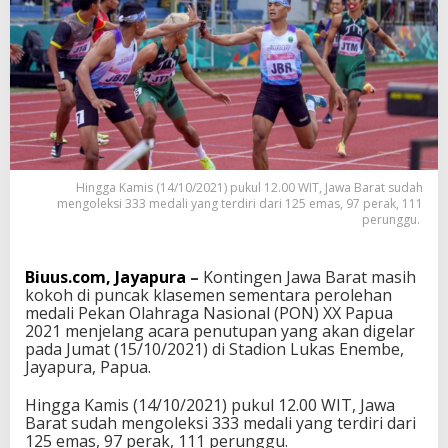
r
o
l
e
h
a
n
M
e
d
Hingga Kamis (14/10/2021) pukul 12.00 WIT, Jawa Barat sudah
a
mengoleksi 333 medali yang terdiri dari 125 emas, 97 perak, 111
l
perunggu.
i
P
O
Biuus.com, Jayapura
–
Kontingen Jawa Barat masih
N
kokoh di puncak klasemen sementara perolehan
X
medali Pekan Olahraga Nasional (PON) XX Papua
X
2021 menjelang acara penutupan yang akan digelar
J
pada Jumat (15/10/2021) di Stadion Lukas Enembe,
e
Jayapura, Papua.
l
a
Hingga Kamis (14/10/2021) pukul 12.00 WIT, Jawa
n
Barat sudah mengoleksi 333 medali yang terdiri dari
g
125 emas, 97 perak, 111 perunggu.
P