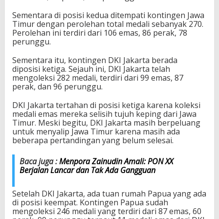
e
Sementara di posisi kedua ditempati kontingen Jawa
n
Timur dengan perolehan total medali sebanyak 270.
u
Perolehan ini terdiri dari 106 emas, 86 perak, 78
t
perunggu.
u
p
a
Sementara itu, kontingen DKI Jakarta berada
n
diposisi ketiga. Sejauh ini, DKI Jakarta telah
:
mengoleksi 282 medali, terdiri dari 99 emas, 87
J
perak, dan 96 perunggu.
a
b
DKI Jakarta tertahan di posisi ketiga karena koleksi
a
medali emas mereka selisih tujuh keping dari Jawa
r
Timur. Meski begitu, DKI Jakarta masih berpeluang
K
untuk menyalip Jawa Timur karena masih ada
o
beberapa pertandingan yang belum selesai.
k
o
Baca juga :
Menpora Zainudin Amali: PON XX
h
Berjalan Lancar dan Tak Ada Gangguan
d
i
P
Setelah DKI Jakarta, ada tuan rumah Papua yang ada
u
di posisi keempat. Kontingen Papua sudah
n
mengoleksi 246 medali yang terdiri dari 87 emas, 60
c