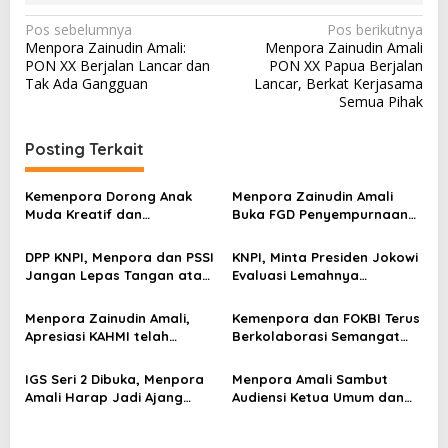
N
Pos sebelumnya
Pos berikutnya
Menpora Zainudin Amali:
Menpora Zainudin Amali
a
PON XX Berjalan Lancar dan
PON XX Papua Berjalan
v
Tak Ada Gangguan
Lancar, Berkat Kerjasama
Semua Pihak
i
g
Posting Terkait
a
s
Kemenpora Dorong Anak
Menpora Zainudin Amali
Muda Kreatif dan
Buka FGD Penyempurnaan
i
Berprestasi Nasional dan
Inpres Nomor 3
p
Internasional
DPP KNPI, Menpora dan PSSI
KNPI, Minta Presiden Jokowi
Jangan Lepas Tangan atas
Evaluasi Lemahnya
o
Kejadian Meninggalnya
Pengelolaan Olahraga
s
Ratusan Jiwa
Menpora Zainudin Amali,
Kemenpora dan FOKBI Terus
Apresiasi KAHMI telah
Berkolaborasi Semangat
Kampanyekan Olahraga
Olahraga
IGS Seri 2 Dibuka, Menpora
Menpora Amali Sambut
Amali Harap Jadi Ajang
Audiensi Ketua Umum dan
Bagi Pegolf Muda
Tim FPTI Juara Dunia