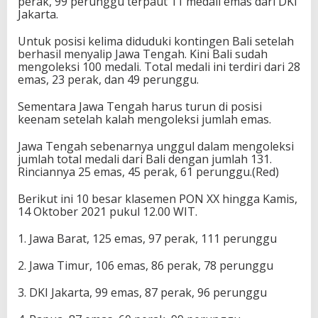
perak, 99 perunggu terpaut 11 medali emas dari DKI
a
Jakarta.
k
,
Untuk posisi kelima diduduki kontingen Bali setelah
B
berhasil menyalip Jawa Tengah. Kini Bali sudah
a
mengoleksi 100 medali. Total medali ini terdiri dari 28
l
emas, 23 perak, dan 49 perunggu.
i
G
Sementara Jawa Tengah harus turun di posisi
e
keenam setelah kalah mengoleksi jumlah emas.
s
e
Jawa Tengah sebenarnya unggul dalam mengoleksi
r
jumlah total medali dari Bali dengan jumlah 131.
J
Rinciannya 25 emas, 45 perak, 61 perunggu.(Red)
a
t
Berikut ini 10 besar klasemen PON XX hingga Kamis,
e
14 Oktober 2021 pukul 12.00 WIT.
n
g
1. Jawa Barat, 125 emas, 97 perak, 111 perunggu
d
i
2. Jawa Timur, 106 emas, 86 perak, 78 perunggu
P
o
s
3. DKI Jakarta, 99 emas, 87 perak, 96 perunggu
i
s