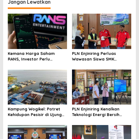
Jangan Lewatkan
Kemana Harga Saham
PLN Enjiniring Perluas
RANS, Investor Perlu
Wawasan Siswa SMK
Cermati Fundamental dan
tentang Tantangan
Menghindari Spekulasi
Perubahan Iklim
Berlebihan
Kampung Wogikel: Potret
PLN Enjiniring Kenalkan
Kehidupan Pesisir di Ujung
Teknologi Energi Bersih
Selatan Papua yang
kepada Pelajar Jakarta
Bertahan di Tengah
Keterbatasan