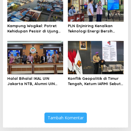
Kampung Wogikel: Potret
PLN Enjiniring Kenalkan
Kehidupan Pesisir di Ujung
Teknologi Energi Bersih
Selatan Papua yang
kepada Pelajar Jakarta
Bertahan di Tengah
Keterbatasan
Halal Bihalal IKAL UIN
Konflik Geopolitik di Timur
Jakarta NTB, Alumni UIN
Tengah, Ketum IARMI Sebut
Jakarta Adalah Aset
Alumni Menwa Harus Ambil
Strategis
Peran Strategis
Tambah Komentar