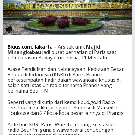
j
i
d
M
i
n
a
n
Biuus.com, Jakarta
– Arsitek unik
Majid
g
Minangkabau
jadi pusat perhatian di Paris saat
J
pembahasan Budaya Indonesia, 11 Mei Lalu.
a
d
i
Atase Pendidikan dan Kebudayaan, Kedutaan Besar
P
Republik Indonesia (KBRI) di Paris, Prancis
e
berkesempatan hadir dalam wawancara khusus di
r
salah satu stasiun radio ternama Prancis yang
h
bernama Beur FM.
a
t
Seperti yang dikutip dari kemdikbud.go.id Radio
i
tersebut memiliki jaringan frekuensi di Marseille,
a
Toulouse dan 27 kota-kota besar lainnya di Prancis.
n
d
Atdikbud KBRI Paris, Warsito, datang ke stasiun
i
radio Beur.fm guna diwawancarai sehubungan
P