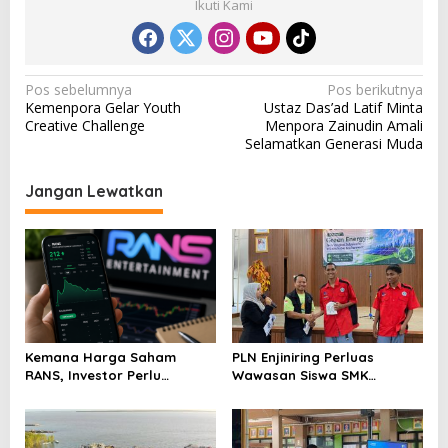
Ikuti Kami
N
Pos sebelumnya
Pos berikutnya
Kemenpora Gelar Youth
Ustaz Das’ad Latif Minta
a
Creative Challenge
Menpora Zainudin Amali
v
Selamatkan Generasi Muda
i
Jangan Lewatkan
g
a
s
i
p
o
Kemana Harga Saham
PLN Enjiniring Perluas
s
RANS, Investor Perlu
Wawasan Siswa SMK
Cermati Fundamental dan
tentang Tantangan
Menghindari Spekulasi
Perubahan Iklim
Berlebihan