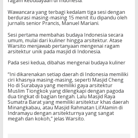
ragam kebudayaan di Indonesia.
a
r
Wawancara yang terbagi kedalam tiga sesi dengan
i
berdurasi masing-masing 15 menit itu dipandu oleh
s
jurnalis senior Prancis, Manuel Mariani.
Sesi pertama membahas budaya Indonesia secara
umum, mulai dari kuliner hingga arsitektur. Atase
Warsito menjawab pertanyaan mengenai ragam
arsitektur unik pada masjid di Indonesia.
Pada sesi kedua, dibahas mengenai budaya kuliner
“Ini dikarenakan setiap daerah di Indonesia memiliki
ciri khasnya masing-masing, seperti Masjid Cheng
Ho di Surabaya yang memiliki gaya arsitektur
Muslim Tiongkok yang dilengkapi dengan pagoda
dua tingkat di bagian tengah. Lalu Masjid Raya
Sumatra Barat yang memiliki arsitektur khas daerah
Minangkabau, atau Masjid Rahmatan Lil’Alamin di
Indramayu dengan arsitekturnya yang sangat
megah dan kokoh,” jelas Warsito.