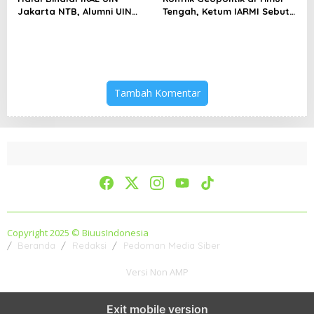
Jakarta NTB, Alumni UIN
Tengah, Ketum IARMI Sebut
Jakarta Adalah Aset
Alumni Menwa Harus Ambil
Strategis
Peran Strategis
Tambah Komentar
Copyright 2025 © BiuusIndonesia
Beranda
Redaksi
Pedoman Media Siber
Versi Non AMP
Exit mobile version