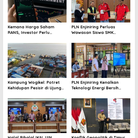
Kemana Harga Saham
PLN Enjiniring Perluas
RANS, Investor Perlu
Wawasan Siswa SMK
Cermati Fundamental dan
tentang Tantangan
Menghindari Spekulasi
Perubahan Iklim
Berlebihan
Kampung Wogikel: Potret
PLN Enjiniring Kenalkan
Kehidupan Pesisir di Ujung
Teknologi Energi Bersih
Selatan Papua yang
kepada Pelajar Jakarta
Bertahan di Tengah
Keterbatasan
Halal Bihalal IKAL UIN
Konflik Geopolitik di Timur