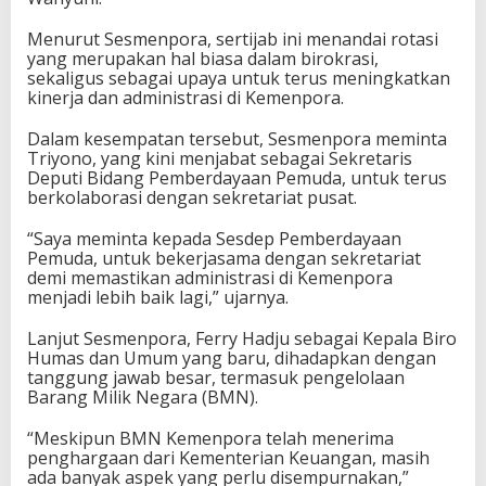
a
B
Menurut Sesmenpora, sertijab ini menandai rotasi
i
yang merupakan hal biasa dalam birokrasi,
r
sekaligus sebagai upaya untuk terus meningkatkan
o
kinerja dan administrasi di Kemenpora.
H
u
Dalam kesempatan tersebut, Sesmenpora meminta
m
Triyono, yang kini menjabat sebagai Sekretaris
a
Deputi Bidang Pemberdayaan Pemuda, untuk terus
s
berkolaborasi dengan sekretariat pusat.
D
a
“Saya meminta kepada Sesdep Pemberdayaan
n
Pemuda, untuk bekerjasama dengan sekretariat
U
demi memastikan administrasi di Kemenpora
m
menjadi lebih baik lagi,” ujarnya.
u
m
Lanjut Sesmenpora, Ferry Hadju sebagai Kepala Biro
"
Humas dan Umum yang baru, dihadapkan dengan
tanggung jawab besar, termasuk pengelolaan
Barang Milik Negara (BMN).
“Meskipun BMN Kemenpora telah menerima
penghargaan dari Kementerian Keuangan, masih
ada banyak aspek yang perlu disempurnakan,”