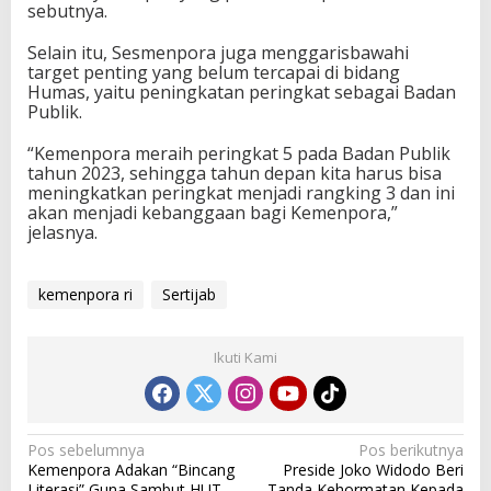
sebutnya.
Selain itu, Sesmenpora juga menggarisbawahi
target penting yang belum tercapai di bidang
Humas, yaitu peningkatan peringkat sebagai Badan
Publik.
“Kemenpora meraih peringkat 5 pada Badan Publik
tahun 2023, sehingga tahun depan kita harus bisa
meningkatkan peringkat menjadi rangking 3 dan ini
akan menjadi kebanggaan bagi Kemenpora,”
jelasnya.
kemenpora ri
Sertijab
Ikuti Kami
N
Pos sebelumnya
Pos berikutnya
Kemenpora Adakan “Bincang
Preside Joko Widodo Beri
a
Literasi” Guna Sambut HUT
Tanda Kehormatan Kepada