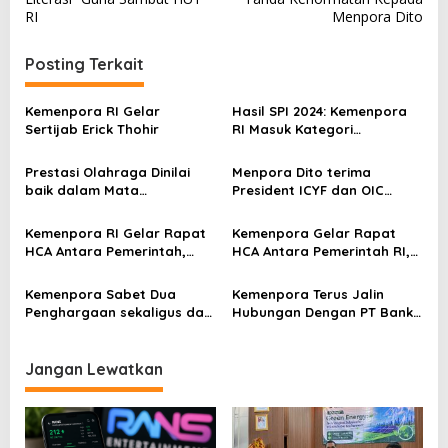
v
RI
Menpora Dito
i
Posting Terkait
g
a
Kemenpora RI Gelar
Hasil SPI 2024: Kemenpora
s
Sertijab Erick Thohir
RI Masuk Kategori
Berintegritas dengan Nilai
i
77,4
Prestasi Olahraga Dinilai
Menpora Dito terima
p
baik dalam Mata
President ICYF dan OIC
Masyarakat Capai 80,9%
Youth Indonesia, Bahas
o
Kerjasama Kepemudaan
Kemenpora RI Gelar Rapat
Kemenpora Gelar Rapat
s
dan Olahraga
HCA Antara Pemerintah,
HCA Antara Pemerintah RI,
FIFA, dan PSSI
PSSI dan FIFA
Kemenpora Sabet Dua
Kemenpora Terus Jalin
Penghargaan sekaligus dari
Hubungan Dengan PT Bank
KIP sebagai Badan Publik
Rakyat Indonesia Dalam
Terbaik Nasional Tahun 2024
Pelayan Perbankan
Jangan Lewatkan