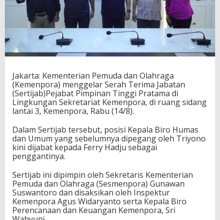
T
e
r
i
m
a
J
a
Jakarta: Kementerian Pemuda dan Olahraga
b
(Kemenpora) menggelar Serah Terima Jabatan
a
(Sertijab)Pejabat Pimpinan Tinggi Pratama di
t
Lingkungan Sekretariat Kemenpora, di ruang sidang
a
lantai 3, Kemenpora, Rabu (14/8).
n
P
o
Dalam Sertijab tersebut, posisi Kepala Biro Humas
s
dan Umum yang sebelumnya dipegang oleh Triyono
i
kini dijabat kepada Ferry Hadju sebagai
s
penggantinya.
i
"
Sertijab ini dipimpin oleh Sekretaris Kementerian
k
Pemuda dan Olahraga (Sesmenpora) Gunawan
e
Suswantoro dan disaksikan oleh Inspektur
p
Kemenpora Agus Widaryanto serta Kepala Biro
a
Perencanaan dan Keuangan Kemenpora, Sri
l
Wahyuni.