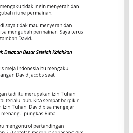
 mengaku tidak ingin menyerah dan
gubah ritme permainan.
adi saya tidak mau menyerah dan
 bisa mengubah permainan. Saya terus
 tambah David.
k Delapan Besar Setelah Kalahkan
nis meja Indonesia itu mengaku
angan David Jacobs saat
an tadi itu merupakan izin Tuhan
al terlalu jauh. Kita sempat berpikir
n izin Tuhan, David bisa mengejar
l menang,” pungkas Rima.
pu mengontrol pertandingan
n 2-0 setelah merebut sepasang gim