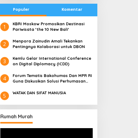
Populer
Komentar
​KBRI Moskow Promosikan Destinasi
1
Pariwisata ‘the 10 New Bali’
​Menpora Zainudin Amali Tekankan
2
Pentingnya Kolaborasi untuk DBON
​Kemlu Gelar International Conference
3
on Digital Diplomacy (ICDD)
Forum Tematis Bakohumas Dan MPR RI
4
Guna Diskusikan Solusi Perhumasan
Juga Tuk Perkuat Lembaga Masing –
Masing
WATAK DAN SIFAT MANUSIA
5
Rumah Murah
Pemutar
Video