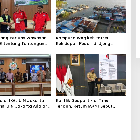
niring Perluas Wawasan
Kampung Wogikel: Potret
angan
Kehidupan Pesisir di Ujung
n Iklim
Selatan Papua yang Bertahan di
Tengah Keterbatasan
alal IKAL UIN Jakarta
Konflik Geopolitik di Timur
mni UIN Jakarta Adalah
Tengah, Ketum IARMI Sebut
tegis
Alumni Menwa Harus Ambil Peran
Strategis