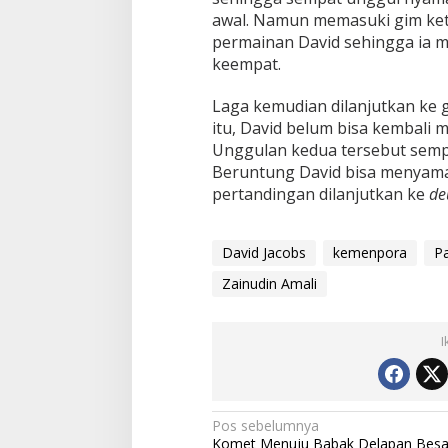
awal. Namun memasuki gim ket
permainan David sehingga ia 
keempat.
Laga kemudian dilanjutkan ke 
itu, David belum bisa kembali
Unggulan kedua tersebut sempat
Beruntung David bisa menyam
pertandingan dilanjutkan ke
de
David Jacobs
kemenpora
P
Zainudin Amali
I
Navigasi
Pos sebelumnya
Komet Menuju Babak Delapan Besa