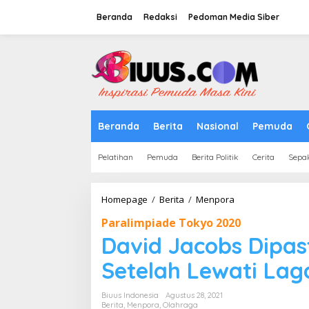
Lewati
ke
Beranda
Redaksi
Pedoman Media Siber
konten
tutup
Beranda
Berita
Nasional
Pemuda
Pelatihan
Pemuda
Berita Politik
Cerita
Sepa
David
Homepage
/
Berita
/
Menpora
Jacobs
Paralimpiade Tokyo 2020
Dipastikan
Masuk
David Jacobs Dipas
Semifinal
Setelah
Setelah Lewati Lag
Lewati
Laga
Biuus Indonesia
Agustus 28, 2021
Dramatis
Berita
,
Menpora
,
Olahraga