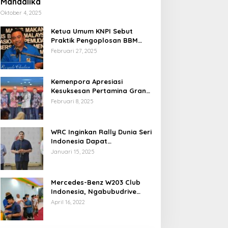
Mandalika
Oktober 4, 2025
Ketua Umum KNPI Sebut
Praktik Pengoplosan BBM
Cederai Kepercayaan
Februari 27, 2025
Masyarakat
Kemenpora Apresiasi
Kesuksesan Pertamina Grand
Prix of Indonesia 2024
Februari 8, 2025
WRC Inginkan Rally Dunia Seri
Indonesia Dapat
Terselenggara 2026
Januari 15, 2025
Mendatang
Mercedes-Benz W203 Club
Indonesia, Ngabubudrive
Ramadhan 2022
April 16, 2022