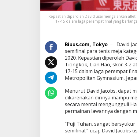
Kepastian diperoleh David usai mengalahkan atlet a
17-15 dalam laga perempat final yang berlang
Biuus.com, Tokyo
–
David Ja
semifinal para tenis meja kate
2020. Kepastian diperoleh Davi
Tiongkok, Lian Hao, skor 3-2 at
17-15 dalam laga perempat fin
Metropolitan Gymnasium, Jepan
Menurut David Jacobs, dapat
dikarenakan dirinya mampu me
secara mental mengungguli H
permainan lawannya dengan me
“Puji Tuhan, sangat bersyukur
semifinal,” ucap David Jacobs u