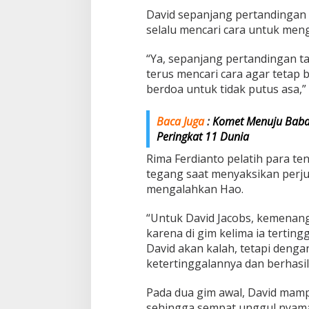
David sepanjang pertandingan
selalu mencari cara untuk men
“Ya, sepanjang pertandingan t
terus mencari cara agar tetap
berdoa untuk tidak putus asa,”
Baca Juga
:
Komet Menuju Baba
Peringkat 11 Dunia
Rima Ferdianto pelatih para te
tegang saat menyaksikan perju
mengalahkan Hao.
“Untuk David Jacobs, kemenang
karena di gim kelima ia tertingg
David akan kalah, tetapi denga
ketertinggalannya dan berhasi
Pada dua gim awal, David mam
sehingga sempat unggul nyama