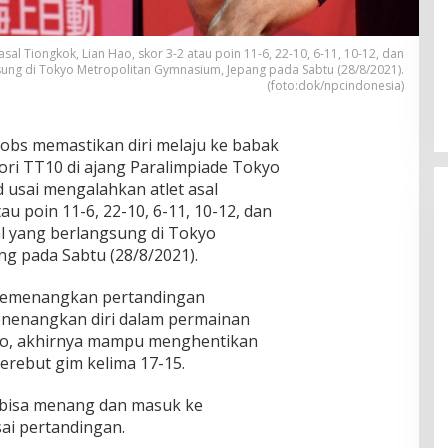
sal Tiongkok, Lian Hao, skor 3-2 atau poin 11-6, 22-10, 6-11, 10-12, dan
sung di Tokyo Metropolitan Gymnasium, Jepang pada Sabtu (28/8/2021).
(foto:dok/npcindonesia)
cobs memastikan diri melaju ke babak
gori TT10 di ajang Paralimpiade Tokyo
d usai mengalahkan atlet asal
au poin 11-6, 22-10, 6-11, 10-12, dan
al yang berlangsung di Tokyo
g pada Sabtu (28/8/2021).
 memenangkan pertandingan
nenangkan diri dalam permainan
ao, akhirnya mampu menghentikan
rebut gim kelima 17-15.
 bisa menang dan masuk ke
sai pertandingan.