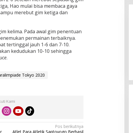
iga, Hao mulai bisa membaca gaya
mampu merebut gim ketiga dan
gim kelima. Pada awal gim penentuan
 menemukan permainan terbaiknya.
 tertinggal jauh 1-6 dan 7-10.
Enam Pejabat Baru Resmi Dilantik
akan kedudukan 10-10 sehingga
di Kejati Kepri oleh J. Devy
uce
.
Sudarso
Di Berita, Politik
|
November 3, 2025
aralimpiade Tokyo 2020
kuti Kami
Pos berikutnya
r
Atlet Para Atletik Saptoyogo Berhasil