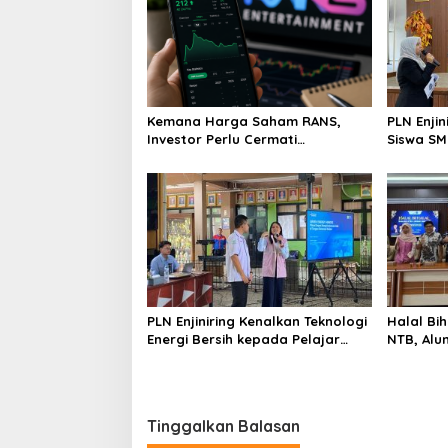
Kemana Harga Saham RANS,
PLN Enji
Investor Perlu Cermati
Siswa SMK tentang Tant
Fundamental dan Menghindari
Perubaha
Spekulasi Berlebihan
PLN Enjiniring Kenalkan Teknologi
Halal Bih
Energi Bersih kepada Pelajar
NTB, Alu
Jakarta
Aset Stra
Tinggalkan Balasan