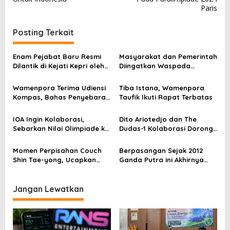
v
Paris
i
g
Posting Terkait
a
s
Enam Pejabat Baru Resmi
Masyarakat dan Pemerintah
Dilantik di Kejati Kepri oleh
Diingatkan Waspada
i
J. Devy Sudarso
Terhadap Informasi di
p
Ruang Digital
Wamenpora Terima Udiensi
Tiba Istana, Wamenpora
Kompas, Bahas Penyebaran
Taufik Ikuti Rapat Terbatas
o
Informasi Olahraga
s
IOA Ingin Kolaborasi,
Dito Ariotedjo dan The
Sebarkan Nilai Olimpiade ke
Dudas-1 Kolaborasi Dorong
Jenjang Pendidikan
Pemuda Berolahraga
Momen Perpisahan Couch
Berpasangan Sejak 2012
Shin Tae-yong, Ucapkan
Ganda Putra ini Akhirnya
Terimkasih Pada Masyrakat
Gantung Raket
Indonesia
Jangan Lewatkan