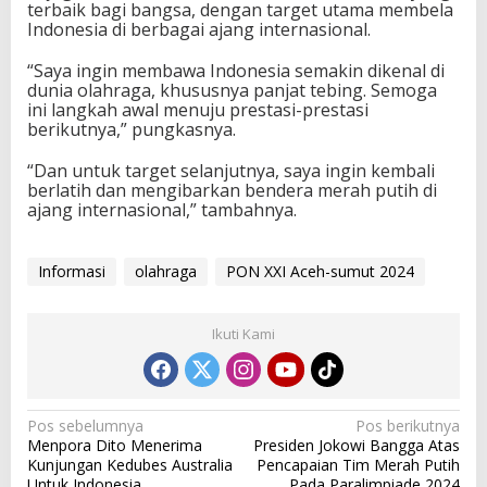
terbaik bagi bangsa, dengan target utama membela
A
Indonesia di berbagai ajang internasional.
j
a
“Saya ingin membawa Indonesia semakin dikenal di
n
dunia olahraga, khususnya panjat tebing. Semoga
g
ini langkah awal menuju prestasi-prestasi
P
berikutnya,” pungkasnya.
O
N
“Dan untuk target selanjutnya, saya ingin kembali
X
berlatih dan mengibarkan bendera merah putih di
X
ajang internasional,” tambahnya.
I
A
c
e
Informasi
olahraga
PON XXI Aceh-sumut 2024
h
-
S
Ikuti Kami
u
m
u
t
N
2
Pos sebelumnya
Pos berikutnya
0
Menpora Dito Menerima
Presiden Jokowi Bangga Atas
a
2
Kunjungan Kedubes Australia
Pencapaian Tim Merah Putih
4
Untuk Indonesia
Pada Paralimpiade 2024