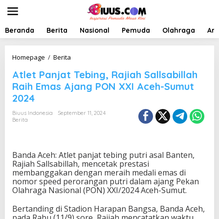
L
e
w
a
Beranda
Berita
Nasional
Pemuda
Olahraga
Art
t
i
k
A
Homepage
/
Berita
e
t
Atlet Panjat Tebing, Rajiah Sallsabillah
k
l
o
e
Raih Emas Ajang PON XXI Aceh-Sumut
n
t
2024
t
P
e
a
Biuus Indonesia
September 11, 2024
n
n
Berita
j
a
t
T
Banda Aceh: Atlet panjat tebing putri asal Banten,
e
Rajiah Sallsabillah, mencetak prestasi
b
membanggakan dengan meraih medali emas di
i
nomor speed perorangan putri dalam ajang Pekan
n
Olahraga Nasional (PON) XXI/2024 Aceh-Sumut.
g
,
Bertanding di Stadion Harapan Bangsa, Banda Aceh,
R
pada Rabu (11/9) sore, Rajiah mencatatkan waktu