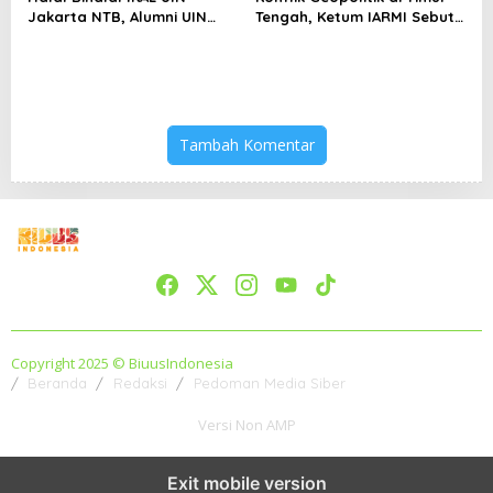
Jakarta NTB, Alumni UIN
Tengah, Ketum IARMI Sebut
Jakarta Adalah Aset
Alumni Menwa Harus Ambil
Strategis
Peran Strategis
Tambah Komentar
Copyright 2025 © BiuusIndonesia
Beranda
Redaksi
Pedoman Media Siber
Versi Non AMP
Exit mobile version