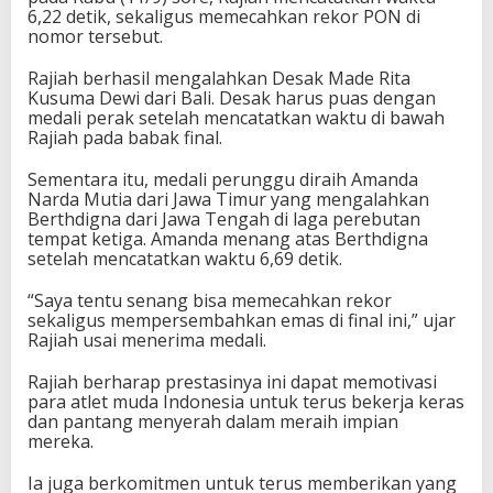
a
6,22 detik, sekaligus memecahkan rekor PON di
j
nomor tersebut.
i
a
Rajiah berhasil mengalahkan Desak Made Rita
h
Kusuma Dewi dari Bali. Desak harus puas dengan
S
medali perak setelah mencatatkan waktu di bawah
a
Rajiah pada babak final.
l
l
Sementara itu, medali perunggu diraih Amanda
s
Narda Mutia dari Jawa Timur yang mengalahkan
a
Berthdigna dari Jawa Tengah di laga perebutan
b
tempat ketiga. Amanda menang atas Berthdigna
i
setelah mencatatkan waktu 6,69 detik.
l
l
“Saya tentu senang bisa memecahkan rekor
a
sekaligus mempersembahkan emas di final ini,” ujar
h
Rajiah usai menerima medali.
R
a
Rajiah berharap prestasinya ini dapat memotivasi
i
para atlet muda Indonesia untuk terus bekerja keras
h
dan pantang menyerah dalam meraih impian
E
mereka.
m
a
Ia juga berkomitmen untuk terus memberikan yang
s