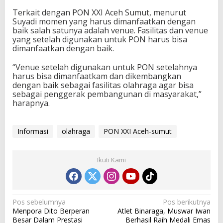
M
Terkait dengan PON XXI Aceh Sumut, menurut
e
Suyadi momen yang harus dimanfaatkan dengan
n
baik salah satunya adalah venue. Fasilitas dan venue
g
yang setelah digunakan untuk PON harus bisa
g
dimanfaatkan dengan baik.
e
r
“Venue setelah digunakan untuk PON setelahnya
a
harus bisa dimanfaatkam dan dikembangkan
k
dengan baik sebagai fasilitas olahraga agar bisa
a
sebagai penggerak pembangunan di masyarakat,”
n
harapnya.
E
k
o
Informasi
olahraga
PON XXI Aceh-sumut
n
o
m
i
Ikuti Kami
d
a
n
P
N
Pos sebelumnya
Pos berikutnya
e
Menpora Dito Berperan
Atlet Binaraga, Muswar Iwan
m
a
Besar Dalam Prestasi
Berhasil Raih Medali Emas
b