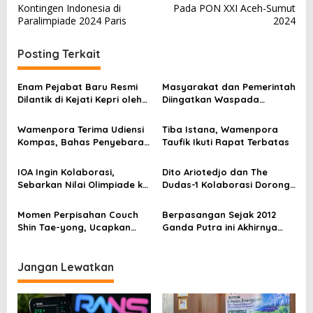
v
Kontingen Indonesia di
Pada PON XXI Aceh-Sumut
a
Paralimpiade 2024 Paris
2024
n
i
g
g
u
Posting Terkait
n
a
a
s
n
Enam Pejabat Baru Resmi
Masyarakat dan Pemerintah
Dilantik di Kejati Kepri oleh
Diingatkan Waspada
i
J. Devy Sudarso
Terhadap Informasi di
p
Ruang Digital
Wamenpora Terima Udiensi
Tiba Istana, Wamenpora
Kompas, Bahas Penyebaran
Taufik Ikuti Rapat Terbatas
o
Informasi Olahraga
s
IOA Ingin Kolaborasi,
Dito Ariotedjo dan The
Sebarkan Nilai Olimpiade ke
Dudas-1 Kolaborasi Dorong
Jenjang Pendidikan
Pemuda Berolahraga
Momen Perpisahan Couch
Berpasangan Sejak 2012
Shin Tae-yong, Ucapkan
Ganda Putra ini Akhirnya
Terimkasih Pada Masyrakat
Gantung Raket
Indonesia
Jangan Lewatkan