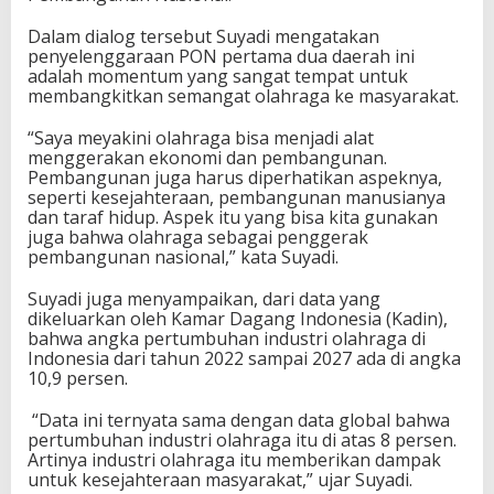
a
k
Dalam dialog tersebut Suyadi mengatakan
i
penyelenggaraan PON pertama dua daerah ini
n
adalah momentum yang sangat tempat untuk
i
membangkitkan semangat olahraga ke masyarakat.
O
l
“Saya meyakini olahraga bisa menjadi alat
a
menggerakan ekonomi dan pembangunan.
h
Pembangunan juga harus diperhatikan aspeknya,
r
seperti kesejahteraan, pembangunan manusianya
a
dan taraf hidup. Aspek itu yang bisa kita gunakan
g
juga bahwa olahraga sebagai penggerak
a
pembangunan nasional,” kata Suyadi.
B
i
Suyadi juga menyampaikan, dari data yang
s
dikeluarkan oleh Kamar Dagang Indonesia (Kadin),
a
bahwa angka pertumbuhan industri olahraga di
J
Indonesia dari tahun 2022 sampai 2027 ada di angka
a
10,9 persen.
d
i
“Data ini ternyata sama dengan data global bahwa
A
pertumbuhan industri olahraga itu di atas 8 persen.
l
Artinya industri olahraga itu memberikan dampak
a
untuk kesejahteraan masyarakat,” ujar Suyadi.
t