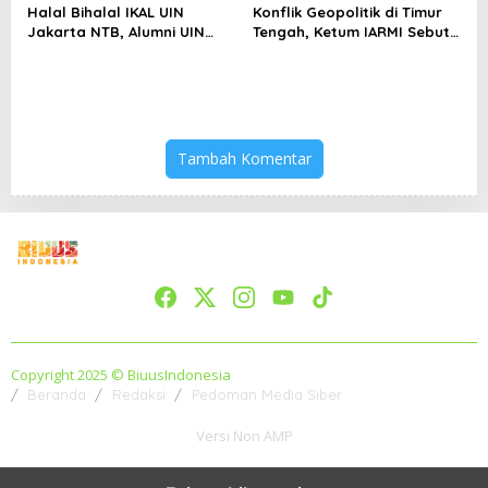
Halal Bihalal IKAL UIN
Konflik Geopolitik di Timur
Jakarta NTB, Alumni UIN
Tengah, Ketum IARMI Sebut
Jakarta Adalah Aset
Alumni Menwa Harus Ambil
Strategis
Peran Strategis
Tambah Komentar
Copyright 2025 © BiuusIndonesia
Beranda
Redaksi
Pedoman Media Siber
Versi Non AMP