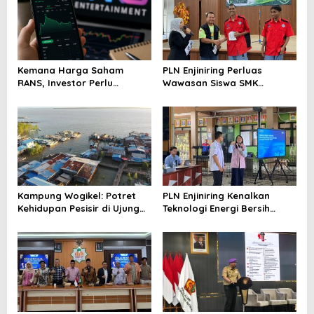
Kemana Harga Saham
PLN Enjiniring Perluas
RANS, Investor Perlu
Wawasan Siswa SMK
Cermati Fundamental dan
tentang Tantangan
Menghindari Spekulasi
Perubahan Iklim
Berlebihan
Kampung Wogikel: Potret
PLN Enjiniring Kenalkan
Kehidupan Pesisir di Ujung
Teknologi Energi Bersih
Selatan Papua yang
kepada Pelajar Jakarta
Bertahan di Tengah
Keterbatasan