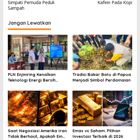
v
Simpati Pemuda Peduli
Kafein Pada Kopi
Sampah
i
g
Jangan Lewatkan
a
s
i
p
o
s
PLN Enjiniring Kenalkan
Tradisi Bakar Batu di Papua
Teknologi Energi Bersih
Menjadi Simbol Perdamaian
kepada Pelajar Jakarta
Saat Negosiasi Amerika Iran
Emas vs Saham: Pilihan
Tidak Berhasil, Apakah Emas
Investasi Terbaik di 2026