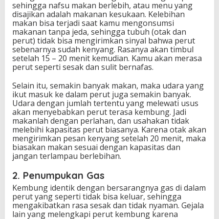
sehingga nafsu makan berlebih, atau menu yang
e
disajikan adalah makanan kesukaan. Kelebihan
n
makan bisa terjadi saat kamu mengonsumsi
y
makanan tanpa jeda, sehingga tubuh (otak dan
e
perut) tidak bisa mengirimkan sinyal bahwa perut
b
sebenarnya sudah kenyang. Rasanya akan timbul
a
setelah 15 – 20 menit kemudian. Kamu akan merasa
b
perut seperti sesak dan sulit bernafas.
n
y
Selain itu, semakin banyak makan, maka udara yang
a
ikut masuk ke dalam perut juga semakin banyak.
Udara dengan jumlah tertentu yang melewati usus
akan menyebabkan perut terasa kembung. Jadi
makanlah dengan perlahan, dan usahakan tidak
melebihi kapasitas perut biasanya. Karena otak akan
mengirimkan pesan kenyang setelah 20 menit, maka
biasakan makan sesuai dengan kapasitas dan
jangan terlampau berlebihan.
2. Penumpukan Gas
Kembung identik dengan bersarangnya gas di dalam
perut yang seperti tidak bisa keluar, sehingga
mengakibatkan rasa sesak dan tidak nyaman. Gejala
lain yang melengkapi perut kembung karena