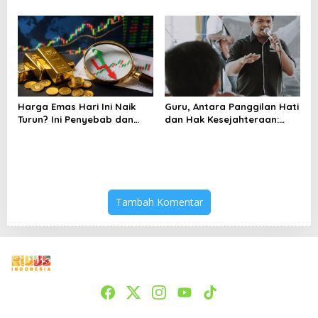
Bisa Jadi Peluang
Harga Emas Hari Ini Naik
Guru, Antara Panggilan Hati
Turun? Ini Penyebab dan
dan Hak Kesejahteraan:
Cara Menyikapinya
Analisis Wacana Kritis
Pidato Menag
Tambah Komentar