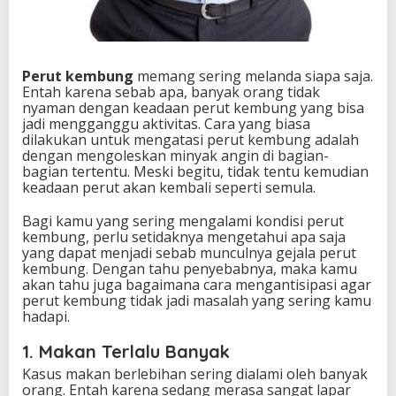
t
K
e
m
b
Perut kembung
memang sering melanda siapa saja.
u
Entah karena sebab apa, banyak orang tidak
n
nyaman dengan keadaan perut kembung yang bisa
g
jadi mengganggu aktivitas. Cara yang biasa
,
dilakukan untuk mengatasi perut kembung adalah
7
dengan mengoleskan minyak angin di bagian-
H
bagian tertentu. Meski begitu, tidak tentu kemudian
a
keadaan perut akan kembali seperti semula.
l
I
Bagi kamu yang sering mengalami kondisi perut
n
kembung, perlu setidaknya mengetahui apa saja
i
yang dapat menjadi sebab munculnya gejala perut
B
kembung. Dengan tahu penyebabnya, maka kamu
i
akan tahu juga bagaimana cara mengantisipasi agar
s
perut kembung tidak jadi masalah yang sering kamu
a
hadapi.
J
a
1. Makan Terlalu Banyak
d
Kasus makan berlebihan sering dialami oleh banyak
i
orang. Entah karena sedang merasa sangat lapar
P