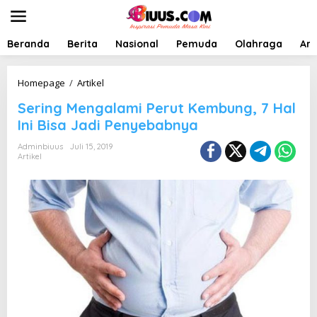
L
e
w
a
Beranda
Berita
Nasional
Pemuda
Olahraga
Art
t
i
k
S
Homepage
/
Artikel
e
e
Sering Mengalami Perut Kembung, 7 Hal
k
r
o
i
Ini Bisa Jadi Penyebabnya
n
n
t
g
Adminbiuus
Juli 15, 2019
e
Artikel
M
n
e
n
g
a
l
a
m
i
P
e
r
u