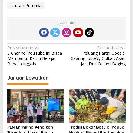
Literasi Pemuda
Ikuti Kami
N
Pos sebelumnya
Pos berikutnya
5 Channel YouTube ini Bisaa
Peluang Partai Oposisi
a
Membantu Kamu Belajar
Gabung Jokowi, Golkar: Akan
v
Bahasa Inggris
Jadi Duri Dalam Daging
i
Jangan Lewatkan
g
a
s
i
p
o
PLN Enjiniring Kenalkan
Tradisi Bakar Batu di Papua
s
Teknologi Energi Bersih
Menjadi Simbol Perdamaian