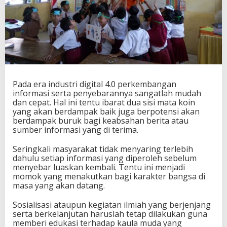
e
d
i
a
b
a
g
i
P
Pada era industri digital 4.0 perkembangan
e
informasi serta penyebarannya sangatlah mudah
m
dan cepat. Hal ini tentu ibarat dua sisi mata koin
u
yang akan berdampak baik juga berpotensi akan
d
berdampak buruk bagi keabsahan berita atau
a
sumber informasi yang di terima.
S
e
Seringkali masyarakat tidak menyaring terlebih
j
dahulu setiap informasi yang diperoleh sebelum
a
menyebar luaskan kembali. Tentu ini menjadi
k
momok yang menakutkan bagi karakter bangsa di
D
masa yang akan datang.
i
n
Sosialisasi ataupun kegiatan ilmiah yang berjenjang
i
serta berkelanjutan haruslah tetap dilakukan guna
memberi edukasi terhadap kaula muda yang