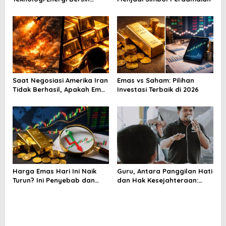
kepada Pelajar Jakarta
Saat Negosiasi Amerika Iran
Emas vs Saham: Pilihan
Tidak Berhasil, Apakah Emas
Investasi Terbaik di 2026
Bisa Jadi Peluang
Harga Emas Hari Ini Naik
Guru, Antara Panggilan Hati
Turun? Ini Penyebab dan
dan Hak Kesejahteraan:
Cara Menyikapinya
Analisis Wacana Kritis
Pidato Menag