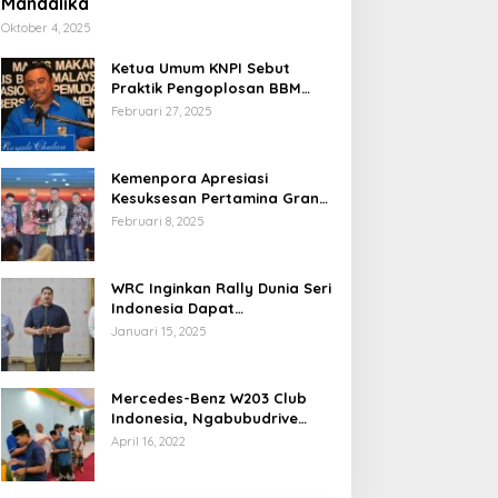
Mandalika
Oktober 4, 2025
Ketua Umum KNPI Sebut
Praktik Pengoplosan BBM
Cederai Kepercayaan
Februari 27, 2025
Masyarakat
Kemenpora Apresiasi
Kesuksesan Pertamina Grand
Prix of Indonesia 2024
Februari 8, 2025
WRC Inginkan Rally Dunia Seri
Indonesia Dapat
Terselenggara 2026
Januari 15, 2025
Mendatang
Mercedes-Benz W203 Club
Indonesia, Ngabubudrive
Ramadhan 2022
April 16, 2022