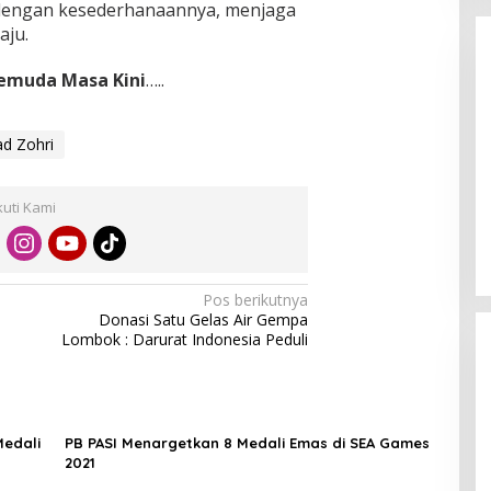
p dengan kesederhanaannya, menjaga
aju.
Pemuda Masa Kini
…..
d Zohri
Enam Pejabat Baru Resmi Dilantik
kuti Kami
di Kejati Kepri oleh J. Devy
Sudarso
Di Berita, Politik
|
November 3, 2025
Pos berikutnya
Donasi Satu Gelas Air Gempa
Lombok : Darurat Indonesia Peduli
Medali
PB PASI Menargetkan 8 Medali Emas di SEA Games
2021