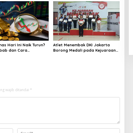
as Hari Ini Naik Turun?
Atlet Menembak DKI Jakarta
ebab dan Cara
Borong Medali pada Kejuaraan
inya
Nasional
ng wajib ditandai
*