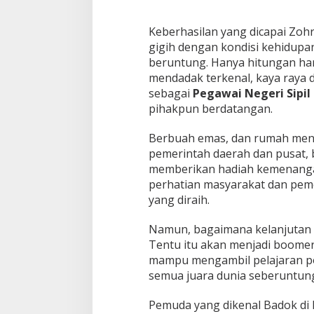
Keberhasilan yang dicapai Zohr
gigih dengan kondisi kehidupa
beruntung. Hanya hitungan hari
mendadak terkenal, kaya raya d
sebagai
Pegawai Negeri Sipil
pihakpun berdatangan.
Berbuah emas, dan rumah menja
pemerintah daerah dan pusat, b
memberikan hadiah kemenangan
perhatian masyarakat dan peme
yang diraih.
Namun, bagaimana kelanjutan p
Tentu itu akan menjadi boome
mampu mengambil pelajaran posi
semua juara dunia seberuntung
Pemuda yang dikenal Badok di k