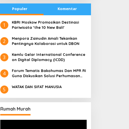
Populer
Komentar
​KBRI Moskow Promosikan Destinasi
1
Pariwisata ‘the 10 New Bali’
​Menpora Zainudin Amali Tekankan
2
Pentingnya Kolaborasi untuk DBON
​Kemlu Gelar International Conference
3
on Digital Diplomacy (ICDD)
Forum Tematis Bakohumas Dan MPR RI
4
Guna Diskusikan Solusi Perhumasan
Juga Tuk Perkuat Lembaga Masing –
Masing
WATAK DAN SIFAT MANUSIA
5
Rumah Murah
Pemutar
Video