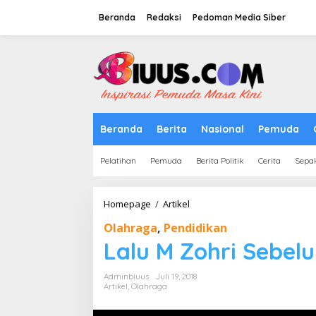
Lewati
ke
Beranda
Redaksi
Pedoman Media Siber
konten
tutup
Beranda
Berita
Nasional
Pemuda
Pelatihan
Pemuda
Berita Politik
Cerita
Sepa
Lalu
Homepage
/
Artikel
M
Olahraga
,
Pendidikan
Zohri
Sebelum
Lalu M Zohri Sebel
Juara
Dunia
Adminbiuus
Juli 19, 2018
Artikel
,
Olahraga