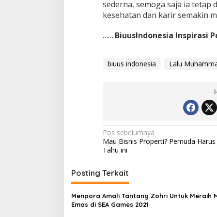
sederna, semoga saja ia teta
kesehatan dan karir semakin m
…….
BiuusIndonesia Inspirasi 
biuus indonesia
Lalu Muhamma
I
Navigasi
Pos sebelumnya
Mau Bisnis Properti? Pemuda Harus
pos
Tahu ini
Posting Terkait
Menpora Amali Tantang Zohri Untuk Meraih 
Emas di SEA Games 2021