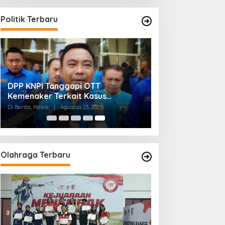
Politik Terbaru
DPP KNPI Tanggapi OTT
Kemenaker Terkait Kasus
Pemerasan dan Korupsi
Di Berita, Politik
|
Agustus 23, 2025
Olahraga Terbaru