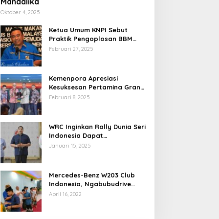
Mandalika
Oktober 4, 2025
Ketua Umum KNPI Sebut
Praktik Pengoplosan BBM
Cederai Kepercayaan
Februari 27, 2025
Masyarakat
Kemenpora Apresiasi
Kesuksesan Pertamina Grand
Prix of Indonesia 2024
Februari 8, 2025
WRC Inginkan Rally Dunia Seri
Indonesia Dapat
Terselenggara 2026
Januari 15, 2025
Mendatang
Mercedes-Benz W203 Club
Indonesia, Ngabubudrive
Ramadhan 2022
April 16, 2022