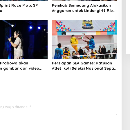
l Sprint Race MotoGP
Pemkab Sumedang Alokasikan
ka
Anggaran untuk Lindungi 49 Ribu
Pekerja di 2024
 Prabowo akan
Persiapan SEA Games: Ratusan
n gambar dan video
Atlet Ikuti Seleksi Nasional Sepak
estival Lakey
Takraw di GBK Arena
ng wajib ditandai
*