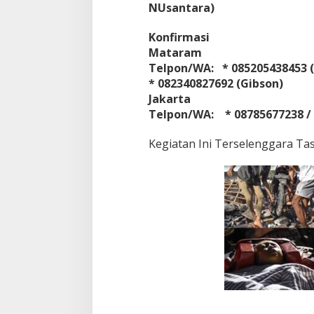
NUsantara)
Konfirmasi
Mataram
Telpon/WA:
* 085205438453 (
* 082340827692 (Gibson)
Jakarta
Telpon/WA: * 08785677238 / 
Koordinator ARPN Mario Sebut
Pengurus PETANI 
Perseteruan TNI-POLRI Sengaja
dan Rakyat Adala
Kegiatan Ini Terselenggara Tas
dilakukan Provokator
Membangun Keta
Di Berita, Pemuda, Politik
|
September 14, 2025
Di Berita, Ekonomi, Politik
Masyarakat