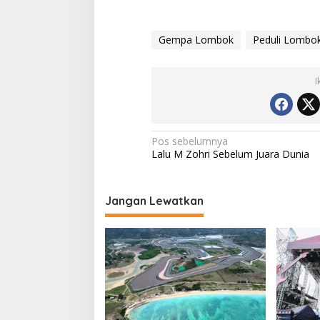
Gempa Lombok
Peduli Lombo
I
Navigasi
Pos sebelumnya
Lalu M Zohri Sebelum Juara Dunia
pos
Jangan Lewatkan