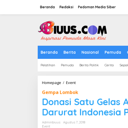
Lewati
ke
Beranda
Redaksi
Pedoman Media Siber
konten
tutup
Beranda
Berita
Nasional
Pemuda
Pelatihan
Pemuda
Berita Politik
Cerita
Sepa
Donasi
Homepage
/
Event
Satu
Gempa Lombok
Gelas
Air
Donasi Satu Gelas 
Gempa
Lombok
Darurat Indonesia P
:
Darurat
Adminbiuus
Agustus 7, 2018
Indonesia
Event