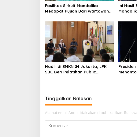
Fasilitas Sirkuit Mandalika
Ini Hasi
Medapat Pujian Dari Wartawan
Mandali
Asing
Hadir di SMKN 34 Jakarta, LPK
Presiden
SBC Beri Pelatihan Public
menonto
Speaking
pesona F
Tinggalkan Balasan
Alamat email Anda tidak akan dipublikasikan.
Ruas ya