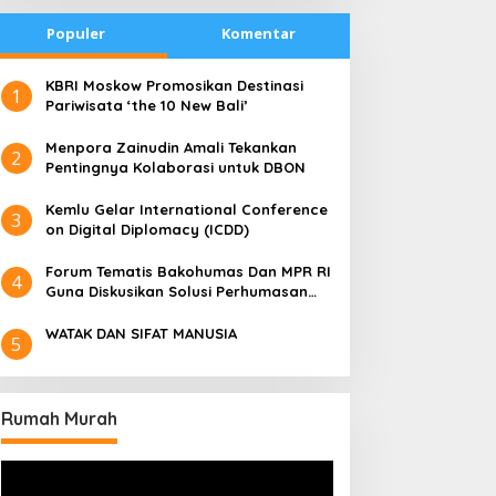
Populer
Komentar
​KBRI Moskow Promosikan Destinasi
1
Pariwisata ‘the 10 New Bali’
​Menpora Zainudin Amali Tekankan
2
Pentingnya Kolaborasi untuk DBON
​Kemlu Gelar International Conference
3
on Digital Diplomacy (ICDD)
Forum Tematis Bakohumas Dan MPR RI
4
Guna Diskusikan Solusi Perhumasan
Juga Tuk Perkuat Lembaga Masing –
Masing
WATAK DAN SIFAT MANUSIA
5
Rumah Murah
Pemutar
Video