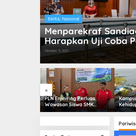
Berita
,
Nasional
Menparekraf Sandia
Harapkan Uji Coba 
Oktober 5, 2021
«
ga Saham
PLN Enjiniring Perluas
Kampun
or Perlu
Wawasan Siswa SMK
Kehidup
damental dan
tentang Tantangan
Selata
 Spekulasi
Perubahan Iklim
Bertah
Keterb
Pariwis