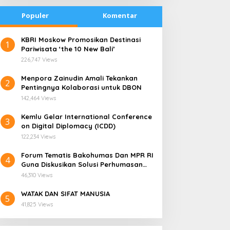
Populer
Komentar
​KBRI Moskow Promosikan Destinasi
1
Pariwisata ‘the 10 New Bali’
226,747 Views
​Menpora Zainudin Amali Tekankan
2
Pentingnya Kolaborasi untuk DBON
142,464 Views
​Kemlu Gelar International Conference
3
on Digital Diplomacy (ICDD)
122,234 Views
Forum Tematis Bakohumas Dan MPR RI
4
Guna Diskusikan Solusi Perhumasan
radisi Bakar Batu di
Kemana Harga Saham
Juga Tuk Perkuat Lembaga Masing –
apua Menjadi Simbol
RANS, Investor Perlu
46,310 Views
Masing
erdamaian
Cermati Fundamental dan
WATAK DAN SIFAT MANUSIA
Menghindari Spekulasi
5
41,825 Views
Berlebihan