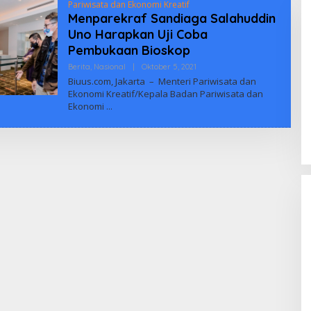
Pariwisata dan Ekonomi Kreatif
Menparekraf Sandiaga Salahuddin
Uno Harapkan Uji Coba
Pembukaan Bioskop
Oleh
Berita
,
Nasional
|
Oktober 5, 2021
Biuus
Biuus.com, Jakarta – Menteri Pariwisata dan
Indonesia
Ekonomi Kreatif/Kepala Badan Pariwisata dan
Ekonomi