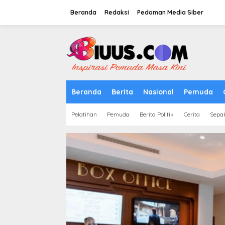
Lewati
ke
Beranda
Redaksi
Pedoman Media Siber
konten
tutup
Beranda
Berita
Nasional
Pemuda
Pelatihan
Pemuda
Berita Politik
Cerita
Sepa