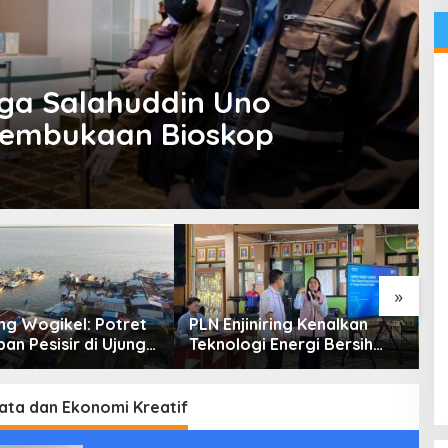
ga Salahuddin Uno
Pembukaan Bioskop
»
g Wogikel: Potret
PLN Enjiniring Kenalkan
T
an Pesisir di Ujung
Teknologi Energi Bersih
P
n Papua yang
kepada Pelajar Jakarta
P
an di Tengah
atasan
ata dan Ekonomi Kreatif