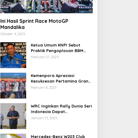
Ini Hasil Sprint Race MotoGP
Mandalika
Oktober 4, 2025
Ketua Umum KNPI Sebut
Praktik Pengoplosan BBM
Cederai Kepercayaan
Februari 27, 2025
Masyarakat
Kemenpora Apresiasi
Kesuksesan Pertamina Grand
Prix of Indonesia 2024
Februari 8, 2025
WRC Inginkan Rally Dunia Seri
Indonesia Dapat
Terselenggara 2026
Januari 15, 2025
Mendatang
Mercedes-Benz W203 Club