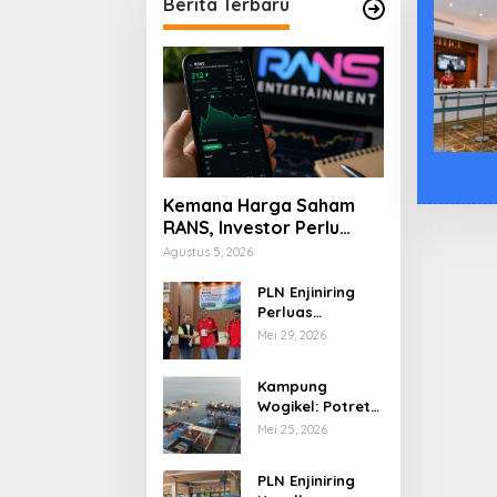
Berita Terbaru
Kemana Harga Saham
RANS, Investor Perlu
Cermati Fundamental
Agustus 5, 2026
dan Menghindari
Spekulasi Berlebihan
PLN Enjiniring
Perluas
Wawasan Siswa
Mei 29, 2026
SMK tentang
Tantangan
Kampung
Perubahan Iklim
Wogikel: Potret
Kehidupan
Mei 25, 2026
Pesisir di Ujung
Selatan Papua
PLN Enjiniring
yang Bertahan