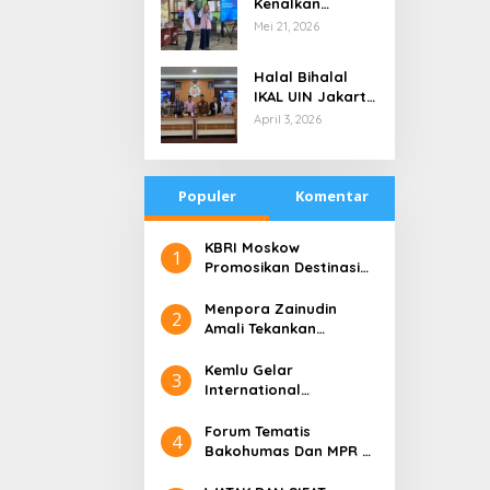
Kenalkan
di Tengah
Teknologi Energi
Mei 21, 2026
Keterbatasan
Bersih kepada
Pelajar Jakarta
Halal Bihalal
IKAL UIN Jakarta
NTB, Alumni UIN
April 3, 2026
Jakarta Adalah
Aset Strategis
Populer
Komentar
​KBRI Moskow
1
Promosikan Destinasi
Pariwisata ‘the 10 New
Bali’
​Menpora Zainudin
2
Amali Tekankan
Pentingnya Kolaborasi
untuk DBON
​Kemlu Gelar
3
International
Conference on Digital
Diplomacy (ICDD)
Forum Tematis
4
Bakohumas Dan MPR RI
Guna Diskusikan Solusi
Perhumasan Juga Tuk