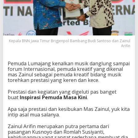
s
a
l
L
u
m
a
Kepala BNN Jawa Timur Brigjenpol Bambang Budi Santoso dan Zainul
j
Arifin
a
n
g
Pemuda Lumajang kenalkan musik danglung sampai
,
forum Internasional, pemuda kreatif yang dikenal
T
mas Zainul sebagai pemuda kreatif bidang musik
u
torehkan prestasi yang keren dan kece.
l
a
Prestasi dan kegiatan yang digeluti pas banget
r
buat
Inspirasi Pemuda Masa Kini
.
k
a
n
Apa saja prestasi dan kesibukan Mas Zainul, yuk kita
I
intip asal mua salanya.
n
s
Zainul Arifin merupakan putra pertama dari
p
pasangan Kusnoyo dan Romlah Susiyanti,
i
kehidupannya yang sangat sederhana membuat dia