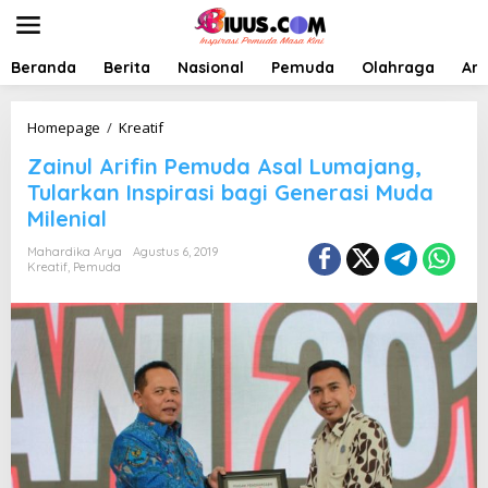
L
e
w
a
Beranda
Berita
Nasional
Pemuda
Olahraga
Art
t
i
k
Z
Homepage
/
Kreatif
e
a
Zainul Arifin Pemuda Asal Lumajang,
k
i
o
n
Tularkan Inspirasi bagi Generasi Muda
n
u
Milenial
t
l
e
A
Mahardika Arya
Agustus 6, 2019
n
r
Kreatif
,
Pemuda
i
f
i
n
P
e
m
u
d
a
A