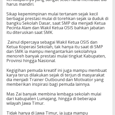
r
harus mandiri.
a
s
Sikap kepemimpinan mulai tertanam sejak kecil
i
berbagai prestasi mulai di torehkan sejak ia duduk di
b
bangku Sekolah Dasar, saat SMP dia menjadi Ketua
a
Pecinta Alam dan Wakil Ketua OSIS bahkan jabatan
g
itu diteruskan saat SMK.
i
G
Zainul dipercaya sebagai Wakil Ketua OSIS dan
e
Ketua Koperasi Sekolah, tak hanya itu saat di SMP
n
dan SMK ia mampu mengantarkan sekolahnya
e
menoreh banyak prestasi mulai tingkat Kabupaten,
r
Provinsi hingga Nasional.
a
s
Kegigihan pemuda kreatif ini juga mampu membuat
i
karya terus dilakukan sejak di terjun di masyarakat
M
dia menjadi Trainer Outbound dan Motivator yang
u
memberikan inspirasi bagi pemuda lainnya.
d
a
Mas Zai banyak membina lembaga sekolah mulai
M
dari kabupaten Lumajang, hingga di beberapa
i
wilayah Jawa Timur.
l
e
Tidak hanya di Jawa Timur, ia juga mampu
n