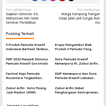
N
Pos sebelumnya
Pos berikutnya
Siapkan Generasi 4.0,
Warga Kampung Paingan
a
Mahasiswa Kilo Gelar
Sulap Jalan Jadi Sungai Ikan
v
Seminar Pendidikan
Koi
i
Posting Terkait
g
a
3 Produk Pemuda Kreatif
Eropa Menyambut Baik
s
Indonesia Berhasil Tembus
Produk 3 Pemuda Yang
Pasar Dunia
Dikirim oleh Menpora Dito Ke
i
Milan
PKPI 2022 Menjadi Stimulus
Duta Pemuda Kreatif
p
Pemuda Kreatif Gorontalo
Kemenpora RI, Zainul Arifin
Raih Penghargaan P4GN
o
Festival Kopi Pemuda
DWP Kemenpora dan Duta
s
Nusantara Tingkatkan
Pemuda Kreatif Lakukan
Pemuda Kreatif
Trauma Healing
Zainul Arifin : Kota Pisang
Zainul Arifin Sabet
Jadi Maskot UMKM
Penghargaan Santripreneur
Lumajang di INAPRO Expo
Award Indonesia 2021 Untuk
2021
Kategori Kreatif
Jangan Lewatkan