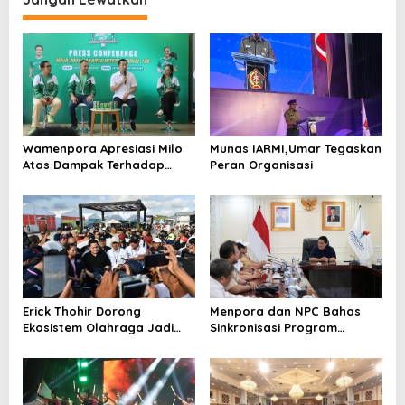
Wamenpora Apresiasi Milo
Munas IARMI,Umar Tegaskan
Atas Dampak Terhadap
Peran Organisasi
Ekosistem Olahraga
Erick Thohir Dorong
Menpora dan NPC Bahas
Ekosistem Olahraga Jadi
Sinkronisasi Program
Sumber Pendapatan
Menuju ASEAN Para Games
Nasional
2026