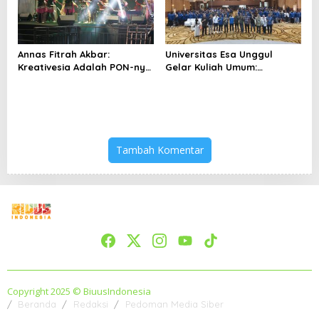
Annas Fitrah Akbar:
Universitas Esa Unggul
Kreativesia Adalah PON-nya
Gelar Kuliah Umum:
Pemuda Kreatif
Membentuk Warga Muda
Berjiwa Pancasila di Era
Digital
Tambah Komentar
Copyright 2025 © BiuusIndonesia
Beranda
Redaksi
Pedoman Media Siber