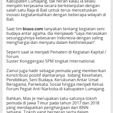
Kabupaten Lumajang, tak heran kalau ia selalu
menjalin kerjasama secara berkelanjutan dengan
salah satu Raja di Bali untuk terus mencetuskan
inovasi kegiatanbahkan dengan beberapa wilayah di
Bali.
Saat tim
biuus.com
tanyakan tentang kegiatan seni
budaya antar agama, dia menjawab “saya merasakan
sesungguhnya kebesaran Indonesia dengan saling
menghargai dan menyatu dalam Kebhinekaan”.
Seperti saat ia menjadi Pemateri di Kegiatan Kapital /
Forum
Suster Konggergasi SPM tingkat International.
Zainul juga hadir sebagai pemuda yang memberikan
konstribusi positif diantaranya : bidang Kesehatan,
Pendidikan, Seni Budaya, Kerukunan Antar Umat
Beragama, Pariwisata, Sosial hingga menjadi Ketua
Forum Pegiat Anti Narkoba di kabupaten Lumajang.
Bahkan, Mas Je merupakan satu-satunya tokoh
pemuda di Jawa Timur pada tahun 2017 dan 2018
yang mendapatkan penghargaan dari BNN
sebagai Tokoh yang berperan serta dalam