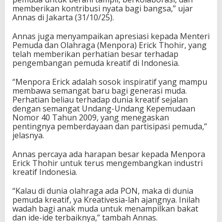
u
memberikan kontribusi nyata bagi bangsa,” ujar
d
Annas di Jakarta (31/10/25).
a
K
Annas juga menyampaikan apresiasi kepada Menteri
r
Pemuda dan Olahraga (Menpora) Erick Thohir, yang
e
telah memberikan perhatian besar terhadap
a
pengembangan pemuda kreatif di Indonesia.
t
i
“Menpora Erick adalah sosok inspiratif yang mampu
f
membawa semangat baru bagi generasi muda.
Perhatian beliau terhadap dunia kreatif sejalan
dengan semangat Undang-Undang Kepemudaan
Nomor 40 Tahun 2009, yang menegaskan
pentingnya pemberdayaan dan partisipasi pemuda,”
jelasnya.
Annas percaya ada harapan besar kepada Menpora
Erick Thohir untuk terus mengembangkan industri
kreatif Indonesia.
“Kalau di dunia olahraga ada PON, maka di dunia
pemuda kreatif, ya Kreativesia-lah ajangnya. Inilah
wadah bagi anak muda untuk menampilkan bakat
dan ide-ide terbaiknya,” tambah Annas.