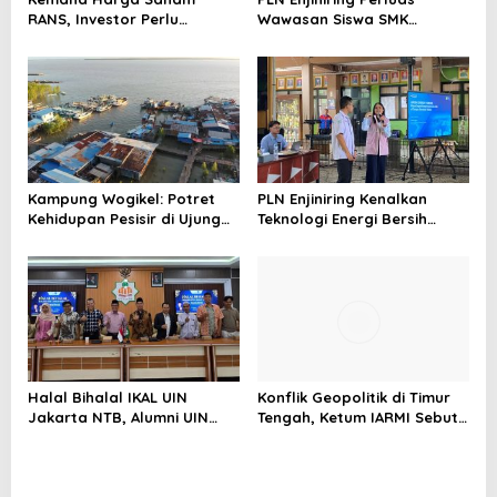
RANS, Investor Perlu
Wawasan Siswa SMK
Cermati Fundamental dan
tentang Tantangan
Menghindari Spekulasi
Perubahan Iklim
Berlebihan
Kampung Wogikel: Potret
PLN Enjiniring Kenalkan
Kehidupan Pesisir di Ujung
Teknologi Energi Bersih
Selatan Papua yang
kepada Pelajar Jakarta
Bertahan di Tengah
Keterbatasan
Halal Bihalal IKAL UIN
Konflik Geopolitik di Timur
Jakarta NTB, Alumni UIN
Tengah, Ketum IARMI Sebut
Jakarta Adalah Aset
Alumni Menwa Harus Ambil
Strategis
Peran Strategis