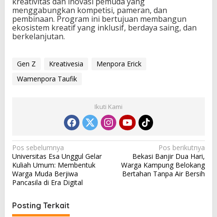
kreativitas dan inovasi pemuda yang
menggabungkan kompetisi, pameran, dan
pembinaan. Program ini bertujuan membangun
ekosistem kreatif yang inklusif, berdaya saing, dan
berkelanjutan.
Gen Z
Kreativesia
Menpora Erick
Wamenpora Taufik
Ikuti Kami
N
Pos sebelumnya
Pos berikutnya
Universitas Esa Unggul Gelar
Bekasi Banjir Dua Hari,
a
Kuliah Umum: Membentuk
Warga Kampung Belokang
v
Warga Muda Berjiwa
Bertahan Tanpa Air Bersih
Pancasila di Era Digital
i
g
Posting Terkait