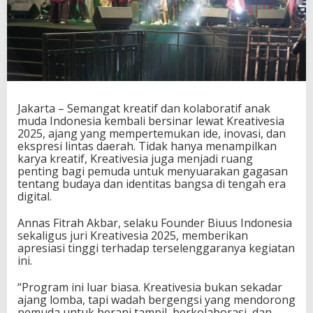
e
a
t
i
v
e
s
i
Jakarta – Semangat kreatif dan kolaboratif anak
a
muda Indonesia kembali bersinar lewat Kreativesia
A
2025, ajang yang mempertemukan ide, inovasi, dan
d
ekspresi lintas daerah. Tidak hanya menampilkan
a
karya kreatif, Kreativesia juga menjadi ruang
l
penting bagi pemuda untuk menyuarakan gagasan
a
tentang budaya dan identitas bangsa di tengah era
h
digital.
P
O
N
Annas Fitrah Akbar, selaku Founder Biuus Indonesia
-
sekaligus juri Kreativesia 2025, memberikan
n
apresiasi tinggi terhadap terselenggaranya kegiatan
y
ini.
a
P
“Program ini luar biasa. Kreativesia bukan sekadar
e
ajang lomba, tapi wadah bergengsi yang mendorong
m
pemuda untuk berani tampil, berkolaborasi, dan