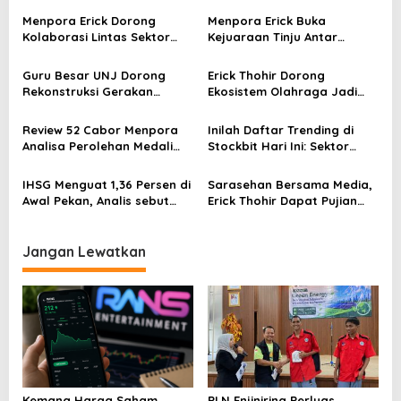
a
s
Menpora Erick Dorong
Menpora Erick Buka
Kolaborasi Lintas Sektor
Kejuaraan Tinju Antar
i
untuk Majukan Sport
Pelajar SMA dan SMP
p
Tourism Indonesia
Guru Besar UNJ Dorong
Erick Thohir Dorong
Rekonstruksi Gerakan
Ekosistem Olahraga Jadi
o
Kebangsaan Mahasiswa
Sumber Pendapatan
s
Terkait Isu HAM Papua
Nasional
Review 52 Cabor Menpora
Inilah Daftar Trending di
Analisa Perolehan Medali
Stockbit Hari Ini: Sektor
Pada Ajang SEA Games 2025
Energi Mendominasi, COIN
Melejit 24,70%
IHSG Menguat 1,36 Persen di
Sarasehan Bersama Media,
Awal Pekan, Analis sebut
Erick Thohir Dapat Pujian
Kondisi Pasar Mulai
dari Wartawan Kemenpora
Membaik
Jangan Lewatkan
Kemana Harga Saham
PLN Enjiniring Perluas