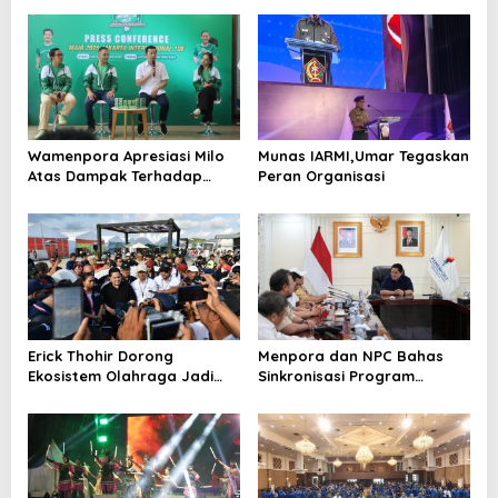
Wamenpora Apresiasi Milo
Munas IARMI,Umar Tegaskan
Atas Dampak Terhadap
Peran Organisasi
Ekosistem Olahraga
Erick Thohir Dorong
Menpora dan NPC Bahas
Ekosistem Olahraga Jadi
Sinkronisasi Program
Sumber Pendapatan
Menuju ASEAN Para Games
Nasional
2026