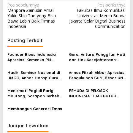
N
Pos sebelumnya
Pos berikutnya
Menpora Zainudin Amali
Fakultas Ilmu Komunikasi
a
Yakin Shin Tae-yong Bisa
Universitas Mercu Buana
v
Bawa Lebih Baik Timnas
Jakarta Gelar Digital Business
Indoensia
Communication
i
g
Posting Terkait
a
s
Founder Biuus Indonesia
Guru, Antara Panggilan Hati
Apresiasi Kemenko PM
dan Hak Kesejahteraan:
i
Dorong Transformasi
Analisis Wacana Kritis
p
Pemasaran UMKM di
Pidato Menag
Hadiri Seminar Nasional di
Annas Fitrah Akbar Apresiasi
Mataram
UMGO, Annas Harap Guru
Pengukuhan Guru Besar UNJ
o
Harus Kreatif
Prof Dr. Ninuk Lustyantie,
s
M.Pd
Menikmati Pagi di Parigi
PEMUDA DI PELOSOK
Moutong, Sarapan Terhebat
INDONESIA TIDAK BUTUH
dari Sang Pencipta
UANG
Membangun Generasi Emas
Jangan Lewatkan