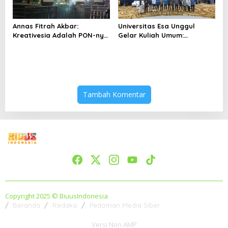
Annas Fitrah Akbar:
Universitas Esa Unggul
Kreativesia Adalah PON-nya
Gelar Kuliah Umum:
Pemuda Kreatif
Membentuk Warga Muda
Berjiwa Pancasila di Era
Digital
Tambah Komentar
Copyright 2025 © BiuusIndonesia
Beranda
Redaksi
Pedoman Media Siber
Versi Non AMP