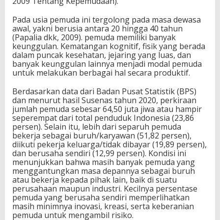
2009 Tentang Kepemudaan).
a
a
Pada usia pemuda ini tergolong pada masa dewasa
n
awal, yakni berusia antara 20 hingga 40 tahun
d
(Papalia dkk, 2009). pemuda memiliki banyak
a
keunggulan. Kematangan kognitif, fisik yang berada
n
dalam puncak kesehatan, jejaring yang luas, dan
A
banyak keunggulan lainnya menjadi modal pemuda
n
untuk melakukan berbagai hal secara produktif.
g
g
Berdasarkan data dari Badan Pusat Statistik (BPS)
a
dan menurut hasil Susenas tahun 2020, perkiraan
r
jumlah pemuda sebesar 64,50 juta jiwa atau hampir
a
seperempat dari total penduduk Indonesia (23,86
n
persen). Selain itu, lebih dari separuh pemuda
K
bekerja sebagai buruh/karyawan (51,82 persen),
e
diikuti pekerja keluarga/tidak dibayar (19,89 persen),
p
dan berusaha sendiri (12,99 persen). Kondisi ini
e
menunjukkan bahwa masih banyak pemuda yang
m
menggantungkan masa depannya sebagai buruh
u
atau bekerja kepada pihak lain, baik di suatu
d
perusahaan maupun industri. Kecilnya persentase
a
pemuda yang berusaha sendiri memperlihatkan
a
masih minimnya inovasi, kreasi, serta keberanian
n
pemuda untuk mengambil risiko.
H