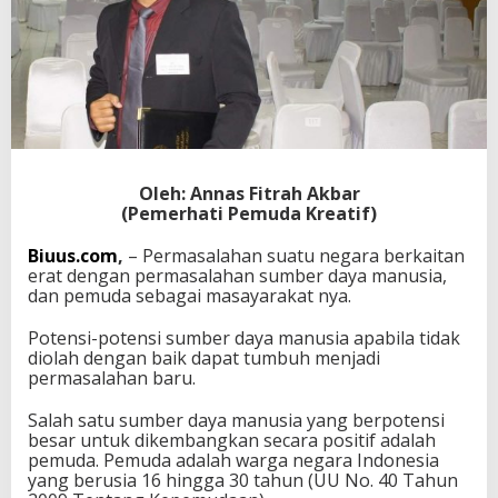
m
a
s
P
e
m
u
d
a
Oleh: Annas Fitrah Akbar
:
(Pemerhati Pemuda Kreatif)
R
e
v
Biuus.com
,
– Permasalahan suatu negara berkaitan
i
erat dengan permasalahan sumber daya manusia,
s
dan pemuda sebagai masayarakat nya.
i
U
Potensi-potensi sumber daya manusia apabila tidak
U
diolah dengan baik dapat tumbuh menjadi
K
permasalahan baru.
e
p
Salah satu sumber daya manusia yang berpotensi
e
besar untuk dikembangkan secara positif adalah
m
pemuda. Pemuda adalah warga negara Indonesia
u
yang berusia 16 hingga 30 tahun (UU No. 40 Tahun
d