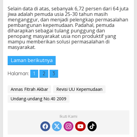
a
Selain data di atas, sebanyak 6,72 persen dari 64 juta
r
jiwa adalah pemuda usia 25-30 tahun masih
u
menganggur, dan menjadi pelengkap permasalahan
s
pembangunan kepemudaan. Padahal, pemuda
D
diharapkan sebagai tulang punggung dan
i
penopang masyarakat usia non produktif yang
t
mampu memberikan solusi permasalahan di
e
masyarakat.
n
t
u
Laman berikutnya
k
a
Halaman:
1
2
3
n
d
a
Annas Fitrah Akbar
Revisi UU Kepemudaan
r
i
Undang-undang No.40 2009
A
P
B
Ikuti Kami
N