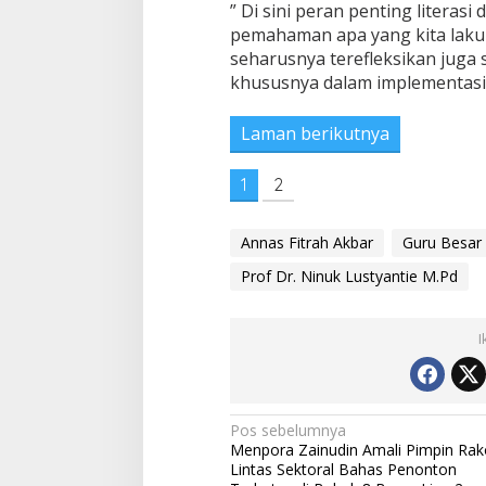
” Di sini peran penting literasi
pemahaman apa yang kita lakuka
seharusnya terefleksikan juga sa
khususnya dalam implementasi
Laman berikutnya
1
2
Annas Fitrah Akbar
Guru Besar
Prof Dr. Ninuk Lustyantie M.Pd
I
Navigasi
Pos sebelumnya
Menpora Zainudin Amali Pimpin Rak
pos
Lintas Sektoral Bahas Penonton