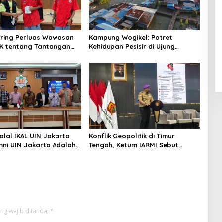
niring Perluas Wawasan
Kampung Wogikel: Potret
angan
Kehidupan Pesisir di Ujung
n Iklim
Selatan Papua yang Bertahan di
Tengah Keterbatasan
alal IKAL UIN Jakarta
Konflik Geopolitik di Timur
mni UIN Jakarta Adalah
Tengah, Ketum IARMI Sebut
tegis
Alumni Menwa Harus Ambil Peran
Strategis
ng wajib ditandai
*