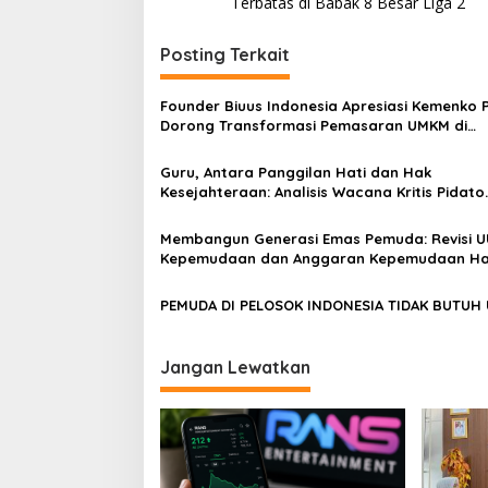
Terbatas di Babak 8 Besar Liga 2
Posting Terkait
Founder Biuus Indonesia Apresiasi Kemenko 
Dorong Transformasi Pemasaran UMKM di
Mataram
Guru, Antara Panggilan Hati dan Hak
Kesejahteraan: Analisis Wacana Kritis Pidato
Menag
Membangun Generasi Emas Pemuda: Revisi U
Kepemudaan dan Anggaran Kepemudaan Ha
Ditentukan dari APBN
PEMUDA DI PELOSOK INDONESIA TIDAK BUTUH
Jangan Lewatkan