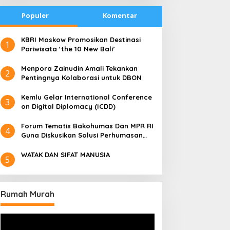
Populer
Komentar
​KBRI Moskow Promosikan Destinasi
1
Pariwisata ‘the 10 New Bali’
​Menpora Zainudin Amali Tekankan
2
Pentingnya Kolaborasi untuk DBON
​Kemlu Gelar International Conference
3
on Digital Diplomacy (ICDD)
Forum Tematis Bakohumas Dan MPR RI
4
Guna Diskusikan Solusi Perhumasan
Juga Tuk Perkuat Lembaga Masing –
Masing
WATAK DAN SIFAT MANUSIA
5
Rumah Murah
Pemutar
Video