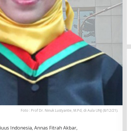
Foto : Prof Dr. Ninuk Lustyantie, M.Pd, di Aula UNJ (8/12/21).
iuus Indonesia, Annas Fitrah Akbar,