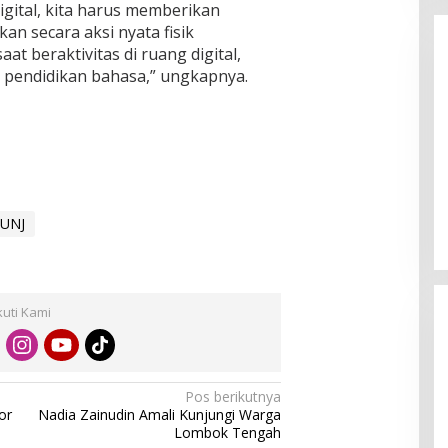
 digital, kita harus memberikan
n secara aksi nyata fisik
at beraktivitas di ruang digital,
 pendidikan bahasa,” ungkapnya.
Enam Pejabat Baru Resmi Dilantik
di Kejati Kepri oleh J. Devy
Sudarso
Di Berita, Politik
|
November 3, 2025
 UNJ
kuti Kami
Pos berikutnya
or
Nadia Zainudin Amali Kunjungi Warga
Lombok Tengah