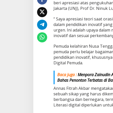
beri apresiasi atas pengukuha
Jakarta (UNJ), Prof Dr. Ninuk Lu
“ Saya apresiasi teori saat ora
dalam pendidikan inovatif yang 
urgen. Ini adalah upaya dala
inovatif dan sesuai perkembanga
Pemuda kelahiran Nusa Tengga
pemuda perlu belajar bagaim
pendidikan inovatif, khususny
Digital Pemuda.
Baca juga :
Menpora Zainudin A
Bahas Penonton Terbatas di Ba
Annas Fitrah Akbar mengatakan
sebuah sikap yang harus dike
berbangsa dan bernegara, termas
Literasi digital diperlukan un