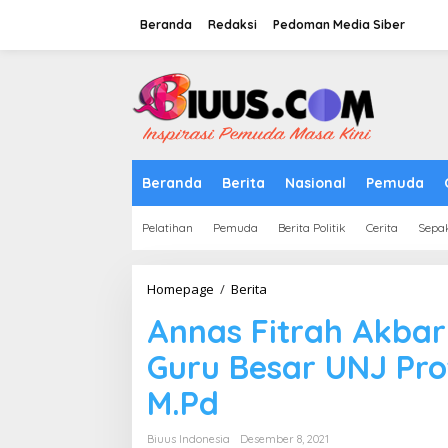
Lewati
ke
Beranda
Redaksi
Pedoman Media Siber
konten
tutup
Beranda
Berita
Nasional
Pemuda
Pelatihan
Pemuda
Berita Politik
Cerita
Sepa
Annas
Homepage
/
Berita
Fitrah
Annas Fitrah Akbar
Akbar
Apresiasi
Guru Besar UNJ Prof
Pengukuhan
Guru
M.Pd
Besar
UNJ
Prof
Biuus Indonesia
Desember 8, 2021