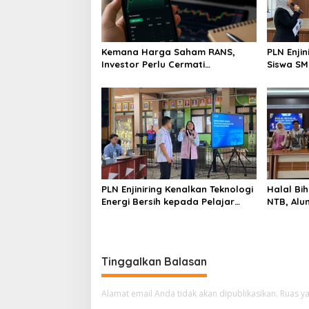
Kemana Harga Saham RANS,
PLN Enji
Investor Perlu Cermati
Siswa SMK tentang Tant
Fundamental dan Menghindari
Perubaha
Spekulasi Berlebihan
PLN Enjiniring Kenalkan Teknologi
Halal Bih
Energi Bersih kepada Pelajar
NTB, Alu
Jakarta
Aset Stra
Tinggalkan Balasan
Alamat email Anda tidak akan dipublikasikan.
Ruas ya