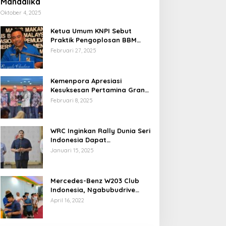
Mandalika
Oktober 4, 2025
Ketua Umum KNPI Sebut
Praktik Pengoplosan BBM
Cederai Kepercayaan
Februari 27, 2025
Masyarakat
Kemenpora Apresiasi
Kesuksesan Pertamina Grand
Prix of Indonesia 2024
Februari 8, 2025
WRC Inginkan Rally Dunia Seri
Indonesia Dapat
Terselenggara 2026
Januari 15, 2025
Mendatang
Mercedes-Benz W203 Club
Indonesia, Ngabubudrive
Ramadhan 2022
April 16, 2022