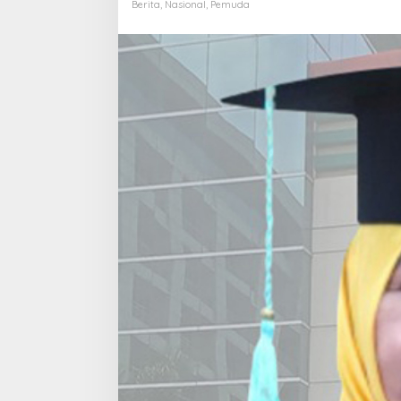
Dr.
Berita
,
Nasional
,
Pemuda
Ninuk
Lustyantie,
M.Pd