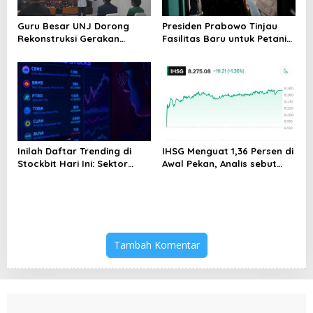
Guru Besar UNJ Dorong
Presiden Prabowo Tinjau
Rekonstruksi Gerakan
Fasilitas Baru untuk Petani
Kebangsaan Mahasiswa
dan Pedagang
Terkait Isu HAM Papua
Inilah Daftar Trending di
IHSG Menguat 1,36 Persen di
Stockbit Hari Ini: Sektor
Awal Pekan, Analis sebut
Energi Mendominasi, COIN
Kondisi Pasar Mulai
Melejit 24,70%
Membaik
Tambah Komentar