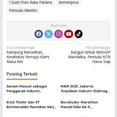
I Gusti Putu Raka Pariana
kemenpora
Pemuda Maritim
Ikuti Kami
N
Pos sebelumnya
Pos berikutnya
Kampung Ramadhan,
Bangun Sirkuit MotoGP
a
Kreativitas Remaja Islami
Mandalika, Pemuda NTB
v
Masa Kini
Harus Siap
i
Posting Terkait
g
a
Senam Massal sebagai
MAIR 2025 Jakarta
s
Penggerak Industri
Tunjukkan Industri Olahraga
Olahraga: Momentum ISS
Jadi Mesin Ekonomi Baru
i
2025 untuk Ekonomi
Erick Thohir dan ST
Borobudur Marathon
p
Nasional
Burhanuddin Resmikan Kerja
Masuki Edisi Ke-9,
Sama Tata Kelola Hukum
Pemerintah Siap Perkuat
o
Program Pemuda dan
Kolaborasi