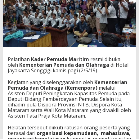
s
P
e
m
b
a
n
g
u
n
Pelatihan
Kader Pemuda Maritim
resmi dibuka
a
oleh
Kementerian Pemuda dan Olahraga
di Hotel
n
Jayakarta Senggigi kamis pagi (2/5/19).
N
T
B
Kegiatan yang diselenggarakan oleh
Kementerian
Pemuda dan Olahraga (Kemenpora)
melalui
Asisten Deputi Peningkatan Kapasitas Pemuda pada
Deputi Bidang Pemberdayaan Pemuda. Selain itu,
dihadiri pula Dispora Provinsi NTB, Dispora Kota
Mataram serta Wali Kota Mataram yang diwakili oleh
Asisten Tata Praja Kota Mataram.
Helatan tersebut diikuti ratusan orang peserta yang
berasal dari
organisasi kepemudaan, mahasiswa,
organisasi kepelajaran
komunitas pemuda maritim