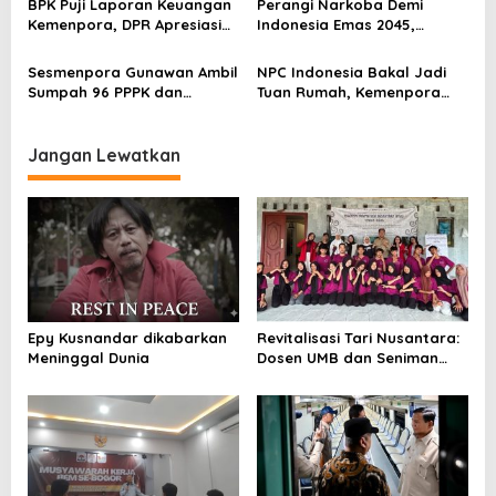
BPK Puji Laporan Keuangan
Perangi Narkoba Demi
s
Olahraga
Kemenpora, DPR Apresiasi
Indonesia Emas 2045,
Kinerja Menpora Dito
Kemenpora Gandeng BNN
Sesmenpora Gunawan Ambil
NPC Indonesia Bakal Jadi
Sumpah 96 PPPK dan
Tuan Rumah, Kemenpora
Serahkan SK Kepada 52
Kucurkan Bantuan Dana
CPNS
Tahap II
Jangan Lewatkan
Epy Kusnandar dikabarkan
Revitalisasi Tari Nusantara:
Meninggal Dunia
Dosen UMB dan Seniman
Banten Ubah Tari
Tradisional Menjadi
Kontemporer di Tanjung
Lesung