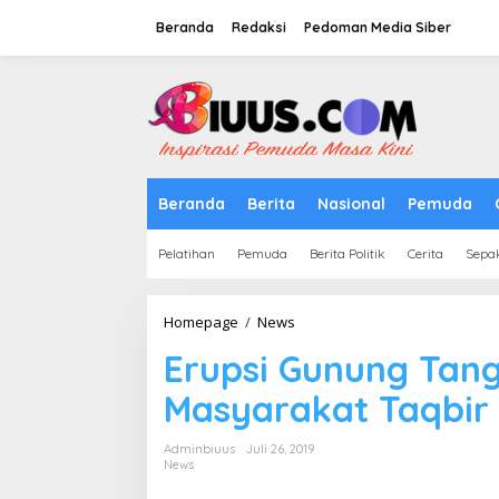
Lewati
ke
Beranda
Redaksi
Pedoman Media Siber
konten
tutup
Beranda
Berita
Nasional
Pemuda
Pelatihan
Pemuda
Berita Politik
Cerita
Sepa
Erupsi
Homepage
/
News
Gunung
Erupsi Gunung Tan
Tangkuban
Parahu
Masyarakat Taqbir
:
Masyarakat
Taqbir
Adminbiuus
Juli 26, 2019
dan
News
Panik