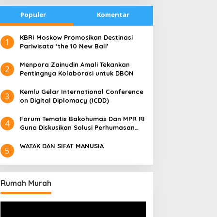
Populer
Komentar
​KBRI Moskow Promosikan Destinasi
1
Pariwisata ‘the 10 New Bali’
​Menpora Zainudin Amali Tekankan
2
Pentingnya Kolaborasi untuk DBON
​Kemlu Gelar International Conference
3
on Digital Diplomacy (ICDD)
Forum Tematis Bakohumas Dan MPR RI
4
Guna Diskusikan Solusi Perhumasan
Juga Tuk Perkuat Lembaga Masing –
Masing
WATAK DAN SIFAT MANUSIA
5
Rumah Murah
Pemutar
Video