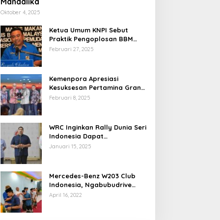
Mandalika
Oktober 4, 2025
Ketua Umum KNPI Sebut
Praktik Pengoplosan BBM
Cederai Kepercayaan
Februari 27, 2025
Masyarakat
Kemenpora Apresiasi
Kesuksesan Pertamina Grand
Prix of Indonesia 2024
Februari 8, 2025
WRC Inginkan Rally Dunia Seri
Indonesia Dapat
Terselenggara 2026
Januari 15, 2025
Mendatang
Mercedes-Benz W203 Club
Indonesia, Ngabubudrive
Ramadhan 2022
April 16, 2022