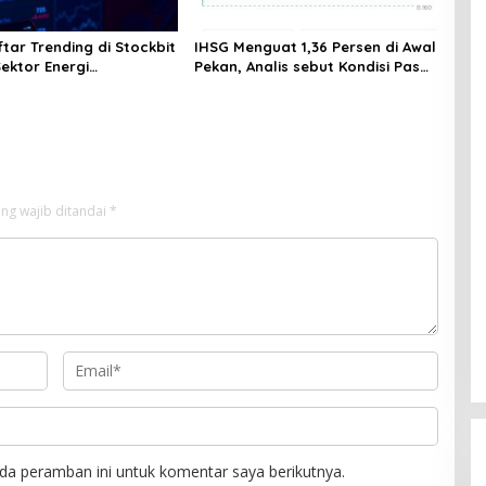
ftar Trending di Stockbit
IHSG Menguat 1,36 Persen di Awal
 Sektor Energi
Pekan, Analis sebut Kondisi Pasar
asi, COIN Melejit
Mulai Membaik
ng wajib ditandai
*
da peramban ini untuk komentar saya berikutnya.