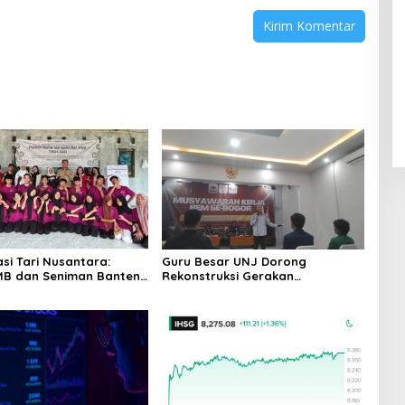
asi Tari Nusantara:
Guru Besar UNJ Dorong
MB dan Seniman Banten
Rekonstruksi Gerakan
i Tradisional Menjadi
Kebangsaan Mahasiswa Terkait
rer di Tanjung Lesung
Isu HAM Papua