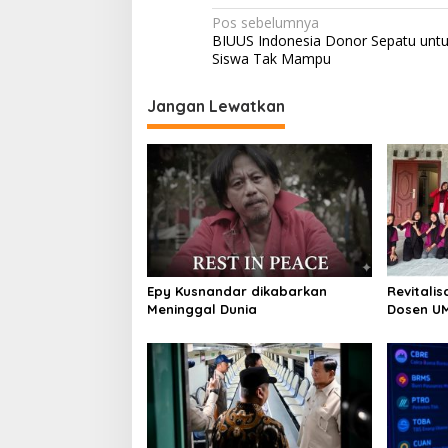
Navigasi
Pos sebelumnya
BIUUS Indonesia Donor Sepatu unt
pos
Siswa Tak Mampu
Jangan Lewatkan
Epy Kusnandar dikabarkan
Revitalis
Meninggal Dunia
Dosen U
Ubah Tar
Kontempo