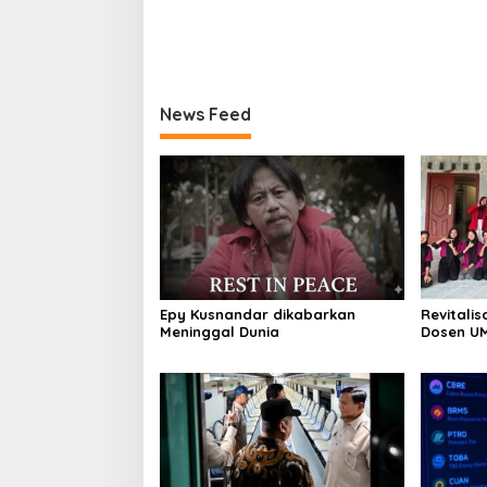
News Feed
Epy Kusnandar dikabarkan
Revitalis
Meninggal Dunia
Dosen U
Ubah Tar
Kontempo