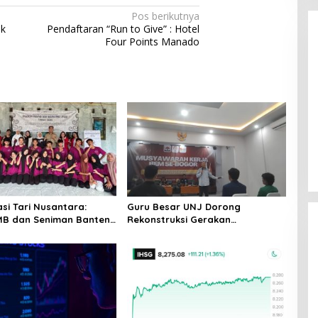
Pos berikutnya
uk
Pendaftaran “Run to Give” : Hotel
Four Points Manado
Enam Pejabat Baru Resmi Dilantik
di Kejati Kepri oleh J. Devy
Sudarso
Di Berita, Politik
|
November 3, 2025
asi Tari Nusantara:
Guru Besar UNJ Dorong
MB dan Seniman Banten
Rekonstruksi Gerakan
i Tradisional Menjadi
Kebangsaan Mahasiswa Terkait
rer di Tanjung Lesung
Isu HAM Papua