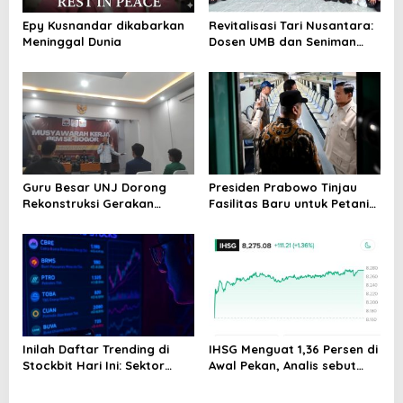
p
o
Epy Kusnandar dikabarkan
Revitalisasi Tari Nusantara:
Meninggal Dunia
Dosen UMB dan Seniman
s
Banten Ubah Tari
Tradisional Menjadi
Kontemporer di Tanjung
Lesung
Guru Besar UNJ Dorong
Presiden Prabowo Tinjau
Rekonstruksi Gerakan
Fasilitas Baru untuk Petani
Kebangsaan Mahasiswa
dan Pedagang
Terkait Isu HAM Papua
Inilah Daftar Trending di
IHSG Menguat 1,36 Persen di
Stockbit Hari Ini: Sektor
Awal Pekan, Analis sebut
Energi Mendominasi, COIN
Kondisi Pasar Mulai
Melejit 24,70%
Membaik