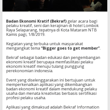
u
d
a
N
T
Badan Ekonomi Kratif (Bekraf)
gelar acara bagi
B
pelaku kreatif, seni dan kerajinan di hotel Lombok
,
Raya Selaparang, tepatnya di Kota Mataram NTB
P
Kamis pagi, 1/8/2019.
e
g
Kegiatan yang terbuka untuk masyarakat
i
mengangkat tema
“Bigger goes to get member”
.
a
t
Bekraf sebagai badan edukasi dan pengembangan
E
ekonomi kreatif berupaya memfasilitasi pelaku
k
ekonomi kreatif menuju tulang punggung
r
perekonomian indonesia.
a
f
Event yang diselenggarakan ini bertujuan untuk
B
memperkenalkan aplikasi yang dikembangkan
a
badan ekonomi kreatif dalam mendukung pelaku
r
usaha dan menata kreativitas berbasis sertifikasi
u
profesi pelaku usaha.
M
e
Aplikasi yang dimaksud adalah Bekraf Information
n