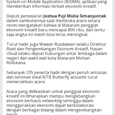
System on Mobile Application (BISMA), aplikasi yang
i
memberikan informasi terkait ekonomi kreatif.
n
g
Deputi pemasaran
Joshua Puji Mulia Simanjuntak
k
dalam sambutannya saat membuka acara secara
a
resmi mengatakan bahwa di Mataram penggiat
t
ekonomi kreatif baru mencapai 800 ribu, dan tentu
saja angka ini masih bisa terus meningkat.
Turut hadir juga Wawan Rusdiawan selaku Direktur
Riset dan Pengembangan Ekonomi Kreatif, Hasan
Ubud selaku deputi hubungan antar lembaga dalam
negeri dan wakil wali kota Mataram Mohan
Roliskana.
Sebanyak 235 peserta hadir dengan penuh antusias
dan seniman lokal NTB Butterfly acoustik turut
memeriahkan acara.
Acara yang didikasikan untuk penggiat ekonomi
kreatif ini diharapkan mampu mengebangkan
ekonomi berbasis
networking
sehingga dalam
menggerakkan ekenomi dapat berkolaborasi
dengan berbagai bidang dalam mengembangkan
bisnis.