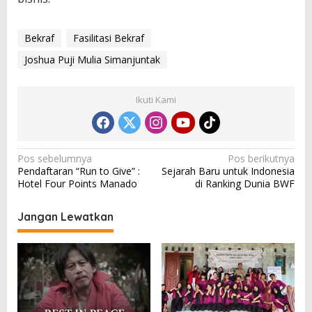
Bekraf
Fasilitasi Bekraf
Joshua Puji Mulia Simanjuntak
Ikuti Kami
N
Pos sebelumnya
Pos berikutnya
Pendaftaran “Run to Give” :
Sejarah Baru untuk Indonesia
a
Hotel Four Points Manado
di Ranking Dunia BWF
v
i
Jangan Lewatkan
g
a
s
i