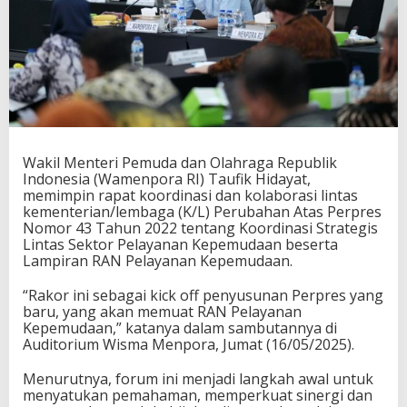
i
n
R
a
k
o
r
L
i
n
Wakil Menteri Pemuda dan Olahraga Republik
t
Indonesia (Wamenpora RI) Taufik Hidayat,
a
memimpin rapat koordinasi dan kolaborasi lintas
s
kementerian/lembaga (K/L) Perubahan Atas Perpres
K
Nomor 43 Tahun 2022 tentang Koordinasi Strategis
e
Lintas Sektor Pelayanan Kepemudaan beserta
m
Lampiran RAN Pelayanan Kepemudaan.
e
n
“Rakor ini sebagai kick off penyusunan Perpres yang
t
baru, yang akan memuat RAN Pelayanan
e
Kepemudaan,” katanya dalam sambutannya di
r
Auditorium Wisma Menpora, Jumat (16/05/2025).
i
a
Menurutnya, forum ini menjadi langkah awal untuk
n
menyatukan pemahaman, memperkuat sinergi dan
T