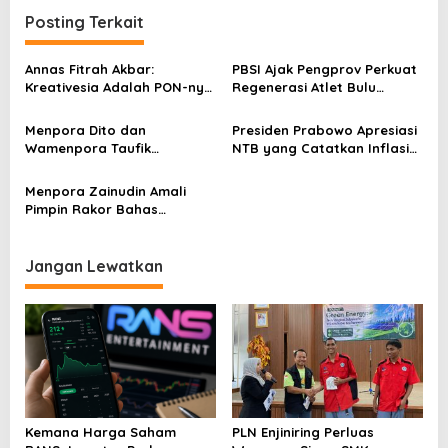
g
Posting Terkait
a
s
Annas Fitrah Akbar:
PBSI Ajak Pengprov Perkuat
Kreativesia Adalah PON-nya
Regenerasi Atlet Bulu
i
Pemuda Kreatif
Tangkis
p
Menpora Dito dan
Presiden Prabowo Apresiasi
Wamenpora Taufik
NTB yang Catatkan Inflasi
o
Dampingin Gibran Saksikan
Cukup Terkendali
s
Laga Tenis Internasional
Menpora Zainudin Amali
Pimpin Rakor Bahas
Kebijakan Karantina Atlet
Jangan Lewatkan
Kemana Harga Saham
PLN Enjiniring Perluas