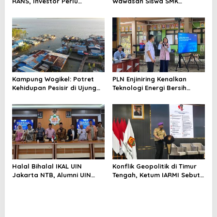
RANS, Investor Perlu
Wawasan Siswa SMK
Cermati Fundamental dan
tentang Tantangan
Menghindari Spekulasi
Perubahan Iklim
Berlebihan
Kampung Wogikel: Potret
PLN Enjiniring Kenalkan
Kehidupan Pesisir di Ujung
Teknologi Energi Bersih
Selatan Papua yang
kepada Pelajar Jakarta
Bertahan di Tengah
Keterbatasan
Halal Bihalal IKAL UIN
Konflik Geopolitik di Timur
Jakarta NTB, Alumni UIN
Tengah, Ketum IARMI Sebut
Jakarta Adalah Aset
Alumni Menwa Harus Ambil
Strategis
Peran Strategis