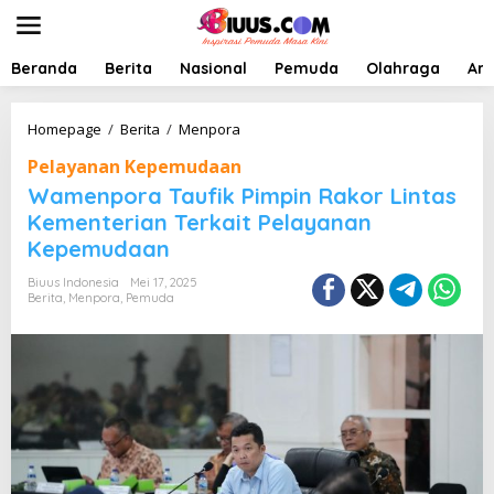
L
e
w
a
Beranda
Berita
Nasional
Pemuda
Olahraga
Art
t
i
k
W
Homepage
/
Berita
/
Menpora
e
a
Pelayanan Kepemudaan
k
m
o
e
Wamenpora Taufik Pimpin Rakor Lintas
n
n
Kementerian Terkait Pelayanan
t
p
Kepemudaan
e
o
n
r
Biuus Indonesia
Mei 17, 2025
a
Berita
,
Menpora
,
Pemuda
T
a
u
f
i
k
P
i
m
p