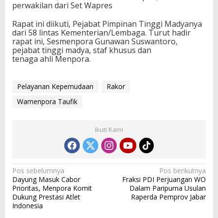
perwakilan dari Set Wapres
Rapat ini diikuti, Pejabat Pimpinan Tinggi Madyanya
dari 58 lintas Kementerian/Lembaga. Turut hadir
rapat ini, Sesmenpora Gunawan Suswantoro,
pejabat tinggi madya, staf khusus dan
tenaga ahli Menpora.
Pelayanan Kepemudaan
Rakor
Wamenpora Taufik
Ikuti Kami
N
Pos sebelumnya
Pos berikutnya
Dayung Masuk Cabor
Fraksi PDI Perjuangan WO
a
Prioritas, Menpora Komit
Dalam Paripurna Usulan
v
Dukung Prestasi Atlet
Raperda Pemprov Jabar
Indonesia
i