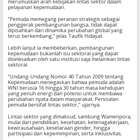
merumuskan arah kebijakan lintas sektor dalam
e
pelayanan kepemudaan.
r
k
“Pemuda memegang peranan strategis sebagai
a
penggerak pembangunan bangsa, tidak dapat
i
dipisahkan dari dinamika perubahan global yang
t
terus berkembang,” jelas Taufik Hidayat.
P
e
Lebih lanjut ia membeberkan, pembangunan
l
kepemudaan bukanlah isu sektoral yang dapat
a
diselesaikan oleh satu institusi saja melainkan lintas
y
sektoral.
a
n
“Undang-Undang Nomor 40 Tahun 2009 tentang
a
Kepemudaan menegaskan bahwa pemuda adalah
n
WNI berusia 16 hingga 30 tahun masa kehidupan
K
yang penuh energi dan potensi untuk membawa
e
perubahan nyata dalam masyarakat. Persoalan
p
pemuda bersifat lintas sektor,” ujarnya.
e
m
Lintas sektor yang dimaksud, sambung Wamenpora,
u
mulai dari pendidikan, kesehatan, ketenagakerjaan,
d
kewirausahaan, kesetaraan gender, hingga
a
partisipasi dan kepemimpinan, serta inklusivitas.
a
n