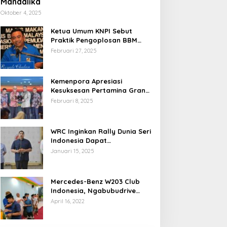
Mandalika
Oktober 4, 2025
Ketua Umum KNPI Sebut
Praktik Pengoplosan BBM
Cederai Kepercayaan
Februari 27, 2025
Masyarakat
Kemenpora Apresiasi
Kesuksesan Pertamina Grand
Prix of Indonesia 2024
Februari 8, 2025
WRC Inginkan Rally Dunia Seri
Indonesia Dapat
Terselenggara 2026
Januari 15, 2025
Mendatang
Mercedes-Benz W203 Club
Indonesia, Ngabubudrive
Ramadhan 2022
April 16, 2022