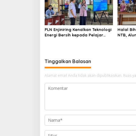
PLN Enjiniring Kenalkan Teknologi
Halal Bih
Energi Bersih kepada Pelajar
NTB, Alu
Jakarta
Aset Stra
Tinggalkan Balasan
Alamat email Anda tidak akan dipublikasikan.
Ruas ya