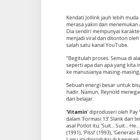
Kendati Jollink jauh lebih muda
merasa yakin dan menemukan
Dia sendiri mempunyai karakter
menjadi viral dan ditonton oleh
salah satu kanal YouTube.
“Begitulah proses. Semua di al
seperti apa dan apa yang kita i
ke manusianya masing-masing,
Sebuah energi besar untuk bisa
hadir. Namun, Reynold menegas
dan belajar.
‘
Vitamin
‘ diproduseri oleh Pa
dalam ‘Formasi 13’ Slank dan te
asal Potlot itu; ‘Suit… Suit… He
(1991), ‘Piss!’ (1993), ‘Generasi 
Lagu ini diproduksi di kawasan