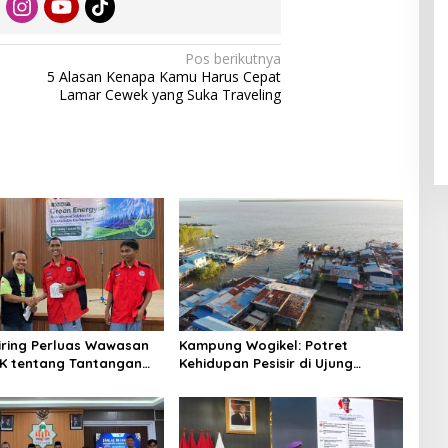
Pos berikutnya
5 Alasan Kenapa Kamu Harus Cepat
Lamar Cewek yang Suka Traveling
niring Perluas Wawasan
Kampung Wogikel: Potret
angan
Kehidupan Pesisir di Ujung
n Iklim
Selatan Papua yang Bertahan di
Tengah Keterbatasan