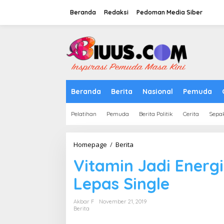
Lewati
ke
Beranda
Redaksi
Pedoman Media Siber
konten
tutup
Beranda
Berita
Nasional
Pemuda
Pelatihan
Pemuda
Berita Politik
Cerita
Sepa
Vitamin
Homepage
/
Berita
Jadi
Vitamin Jadi Energi
Energi,
Mantan
Lepas Single
Gitaris
Slank
Lepas
Akbar F
November 21, 2019
Single
Berita