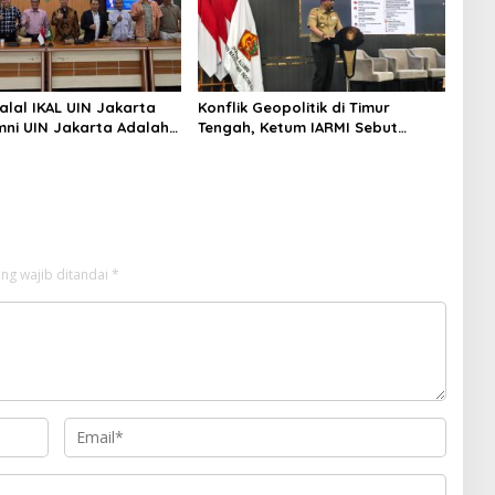
alal IKAL UIN Jakarta
Konflik Geopolitik di Timur
mni UIN Jakarta Adalah
Tengah, Ketum IARMI Sebut
tegis
Alumni Menwa Harus Ambil Peran
Strategis
ng wajib ditandai
*