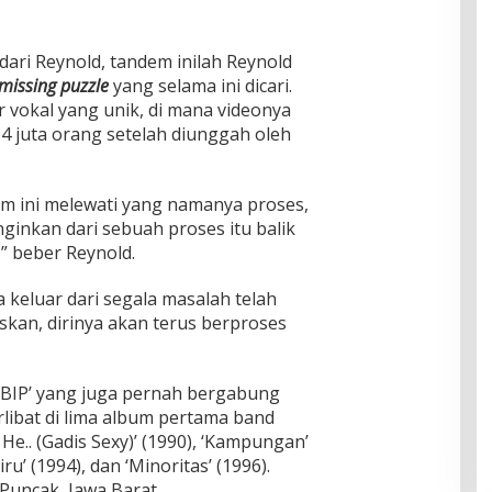
 dari Reynold, tandem inilah Reynold
missing puzzle
yang selama ini dicari.
 vokal yang unik, di mana videonya
 4 juta orang setelah diunggah oleh
am ini melewati yang namanya proses,
nginkan dari sebuah proses itu balik
” beber Reynold.
 keluar dari segala masalah telah
kan, dirinya akan terus berproses
y ‘BIP’ yang juga pernah bergabung
rlibat di lima album pertama band
… He.. (Gadis Sexy)’ (1990), ‘Kampungan’
Biru’ (1994), dan ‘Minoritas’ (1996).
 Puncak, Jawa Barat.