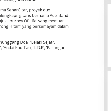
ma SenarGitar, proyek duo
dilengkapi gitaris bernama Ade. Band
ajuk ‘Journey Of Life’ yang memuat
‘Lorong Hitam’ yang bersemayam dalam
nunggang Doa’, ‘Lelaki Sejati’,
Enam Pejabat Baru Resmi Dilantik
di Kejati Kepri oleh J. Devy
 ‘Andai Kau Tau’, ‘L.D.R’, ‘Pasangan
Sudarso
Di Berita, Politik
|
November 3, 2025