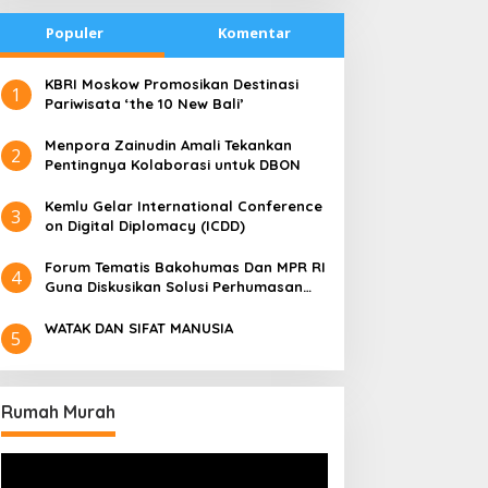
Populer
Komentar
​KBRI Moskow Promosikan Destinasi
1
Pariwisata ‘the 10 New Bali’
​Menpora Zainudin Amali Tekankan
2
Pentingnya Kolaborasi untuk DBON
​Kemlu Gelar International Conference
3
on Digital Diplomacy (ICDD)
Forum Tematis Bakohumas Dan MPR RI
4
Guna Diskusikan Solusi Perhumasan
Juga Tuk Perkuat Lembaga Masing –
Masing
WATAK DAN SIFAT MANUSIA
5
Rumah Murah
Pemutar
Video