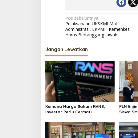
Navigasi
Pos sebelumnya
Pelaksanaan UKSKMI Mal
pos
Administrasi, LKPMI : Kemenkes
Harus Bertanggung Jawab
Jangan Lewatkan
Kemana Harga Saham RANS,
PLN Enji
Investor Perlu Cermati
Siswa SMK tentang Tant
Fundamental dan Menghindari
Perubaha
Spekulasi Berlebihan