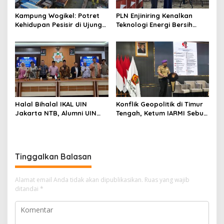
Kampung Wogikel: Potret
PLN Enjiniring Kenalkan
Kehidupan Pesisir di Ujung
Teknologi Energi Bersih
Selatan Papua yang
kepada Pelajar Jakarta
Bertahan di Tengah
Keterbatasan
Halal Bihalal IKAL UIN
Konflik Geopolitik di Timur
Jakarta NTB, Alumni UIN
Tengah, Ketum IARMI Sebut
Jakarta Adalah Aset
Alumni Menwa Harus Ambil
Strategis
Peran Strategis
Tinggalkan Balasan
Alamat email Anda tidak akan dipublikasikan.
Ruas yang wajib
ditandai
*