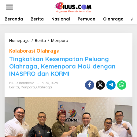
Lewati
ke
konten
Beranda
Berita
Nasional
Pemuda
Olahraga
Ar
Tingkatkan
Homepage
/
Berita
/
Menpora
Kesempatan
Kolaborasi Olahraga
Peluang
Olahraga,
Tingkatkan Kesempatan Peluang
Kemenpora
Olahraga, Kemenpora MoU dengan
MoU
INASPRO dan KORMI
dengan
INASPRO
Biuus Indonesia
Juni 30, 2025
dan
Berita
,
Menpora
,
Olahraga
KORMI