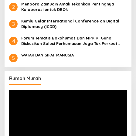
​Menpora Zainudin Amali Tekankan Pentingnya
2
Kolaborasi untuk DBON
​Kemlu Gelar International Conference on Digital
3
Diplomacy (ICDD)
Forum Tematis Bakohumas Dan MPR RI Guna
4
Diskusikan Solusi Perhumasan Juga Tuk Perkuat
Lembaga Masing – Masing
WATAK DAN SIFAT MANUSIA
5
Rumah Murah
Pemutar
Video