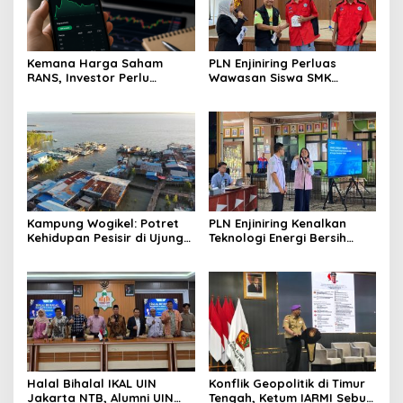
Kemana Harga Saham
PLN Enjiniring Perluas
RANS, Investor Perlu
Wawasan Siswa SMK
Cermati Fundamental dan
tentang Tantangan
Menghindari Spekulasi
Perubahan Iklim
Berlebihan
Kampung Wogikel: Potret
PLN Enjiniring Kenalkan
Kehidupan Pesisir di Ujung
Teknologi Energi Bersih
Selatan Papua yang
kepada Pelajar Jakarta
Bertahan di Tengah
Keterbatasan
Halal Bihalal IKAL UIN
Konflik Geopolitik di Timur
Jakarta NTB, Alumni UIN
Tengah, Ketum IARMI Sebut