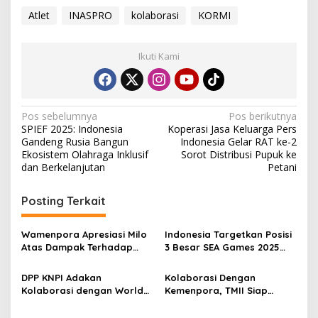
Atlet
INASPRO
kolaborasi
KORMI
Ikuti Kami
Navigasi
Pos sebelumnya
Pos berikutnya
SPIEF 2025: Indonesia
Koperasi Jasa Keluarga Pers
pos
Gandeng Rusia Bangun
Indonesia Gelar RAT ke-2
Ekosistem Olahraga Inklusif
Sorot Distribusi Pupuk ke
dan Berkelanjutan
Petani
Posting Terkait
Wamenpora Apresiasi Milo
Indonesia Targetkan Posisi
Atas Dampak Terhadap
3 Besar SEA Games 2025
Ekosistem Olahraga
dengan 700 Atlet
DPP KNPI Adakan
Kolaborasi Dengan
Kolaborasi dengan World
Kemenpora, TMII Siap
Youth Peoples Assembly di
Tampung Berbagai Event
Moskow Rusia