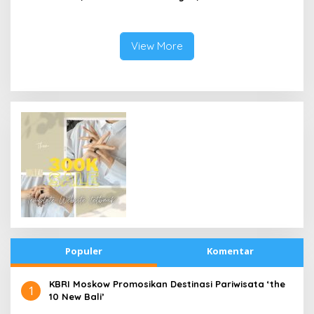
Jakarta Adalah Aset
Alumni Menwa Harus Ambil
Strategis
Peran Strategis
View More
Populer
Komentar
​KBRI Moskow Promosikan Destinasi Pariwisata ‘the
1
10 New Bali’