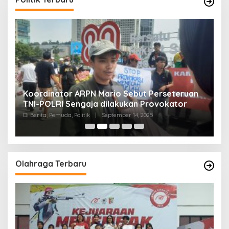
Koordinator ARPN Mario Sebut Perseteruan
P
TNI-POLRI Sengaja dilakukan Provokator
A
M
Di Berita, Pemuda, Politik
|
September 14, 2025
Di 
Olahraga Terbaru