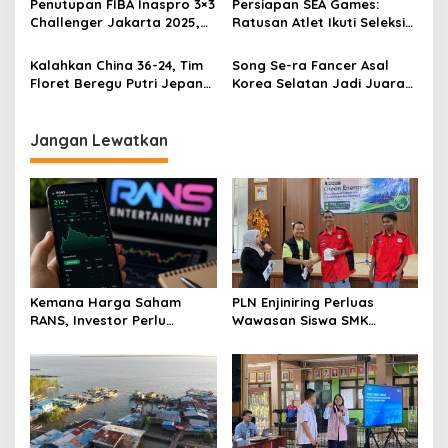
Penutupan FIBA Inaspro 3×3
Persiapan SEA Games:
Challenger Jakarta 2025,
Ratusan Atlet Ikuti Seleksi
Menpora Dito Optimis
Nasional Sepak Takraw di
Kemajuan
GBK Arena
Kalahkan China 36-24, Tim
Song Se-ra Fancer Asal
Floret Beregu Putri Jepang
Korea Selatan Jadi Juara
Sukses Perbendahaan
Asian Fancing
Emas di AFC 2025
Championship 2025 Usai
Kalahkan Atlet China
Jangan Lewatkan
Kemana Harga Saham
PLN Enjiniring Perluas
RANS, Investor Perlu
Wawasan Siswa SMK
Cermati Fundamental dan
tentang Tantangan
Menghindari Spekulasi
Perubahan Iklim
Berlebihan