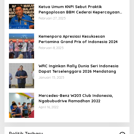
Ketua Umum KNPI Sebut Praktik
Pengoplosan BBM Cederai Kepercayaan
Masyarakat
Februari 27, 2025
Kemenpora Apresiasi Kesuksesan
Pertamina Grand Prix of Indonesia 2024
Februari 8, 2025
WRC Inginkan Rally Dunia Seri Indonesia
Dapat Terselenggara 2026 Mendatang
Januari 15, 2025
Mercedes-Benz W203 Club Indonesia,
Ngabubudrive Ramadhan 2022
April 16, 2022
Politik Terbaru