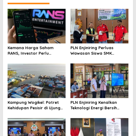
Kemana Harga Saham
PLN Enjiniring Perluas
RANS, Investor Perlu
Wawasan Siswa SMK
Cermati Fundamental dan
tentang Tantangan
Menghindari Spekulasi
Perubahan Iklim
Berlebihan
Kampung Wogikel: Potret
PLN Enjiniring Kenalkan
Kehidupan Pesisir di Ujung
Teknologi Energi Bersih
Selatan Papua yang
kepada Pelajar Jakarta
Bertahan di Tengah
Keterbatasan