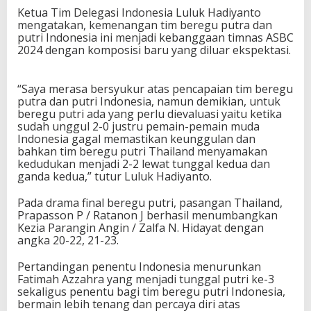
u
Ketua Tim Delegasi Indonesia Luluk Hadiyanto
a
mengatakan, kemenangan tim beregu putra dan
r
putri Indonesia ini menjadi kebanggaan timnas ASBC
a
2024 dengan komposisi baru yang diluar ekspektasi.
P
a
d
“Saya merasa bersyukur atas pencapaian tim beregu
a
putra dan putri Indonesia, namun demikian, untuk
P
beregu putri ada yang perlu dievaluasi yaitu ketika
e
sudah unggul 2-0 justru pemain-pemain muda
r
Indonesia gagal memastikan keunggulan dan
h
bahkan tim beregu putri Thailand menyamakan
e
kedudukan menjadi 2-2 lewat tunggal kedua dan
l
ganda kedua,” tutur Luluk Hadiyanto.
a
t
Pada drama final beregu putri, pasangan Thailand,
a
Prapasson P / Ratanon J berhasil menumbangkan
n
Kezia Parangin Angin / Zalfa N. Hidayat dengan
A
angka 20-22, 21-23.
S
B
Pertandingan penentu Indonesia menurunkan
C
Fatimah Azzahra yang menjadi tunggal putri ke-3
2
sekaligus penentu bagi tim beregu putri Indonesia,
0
bermain lebih tenang dan percaya diri atas
2