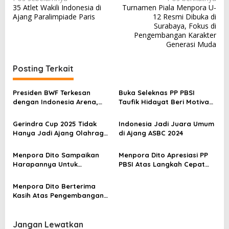
N
35 Atlet Wakili Indonesia di
Turnamen Piala Menpora U-
a
Ajang Paralimpiade Paris
12 Resmi Dibuka di
v
Surabaya, Fokus di
Pengembangan Karakter
i
Generasi Muda
g
a
Posting Terkait
s
Presiden BWF Terkesan
Buka Seleknas PP PBSI
i
dengan Indonesia Arena,
Taufik Hidayat Beri Motivasi
p
Tawarkan Indonesia Jadi
Pada Atlet
Tuan Rumah Sudirman Cup
Gerindra Cup 2025 Tidak
Indonesia Jadi Juara Umum
o
2027 dan Thomas-Uber 2028
Hanya Jadi Ajang Olahraga
di Ajang ASBC 2024
s
namun Juga Jadi Ajang
Silaturahmi
Menpora Dito Sampaikan
Menpora Dito Apresiasi PP
Harapannya Untuk
PBSI Atas Langkah Cepat
Badminton Indonesia
Transformasi Dan Evaluasi
Dengan Lakukan Munas
Menpora Dito Berterima
Kasih Atas Pengembangan
Padel Yang Sangat Agresif
Jangan Lewatkan