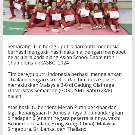
t
r
i
I
n
d
o
n
Semarang: Tim beregu putra dan putri Indonesia
e
berhasil mengukir hasil maksimal dengan menyabet
s
gelar juara pada ajang Asian School Badminton
i
Championship (ASBC) 2024.
a
P
e
Tim beregu putri Indonesia berhasil mengalahkan
r
Thailand dengan skor 3-2, dan tim putra sukses
o
menaklukkan Malaysia 3-0 di Gedung Olahraga
l
Universitas Semarang (GOR USM), Rabu (28/8)
e
malam.
h
G
Atas hasil itu bendera Merah Putih berkibar dan
e
lagu kebangsaan Indonesia Raya dikumandangkan
l
dihadapan 6 (enam) negara peserta lainnya, yakni
a
Brunei Darusalam, Hong Kong (China), Malaysia,
r
Singapura, Sri Lanka, dan Thailand.
J