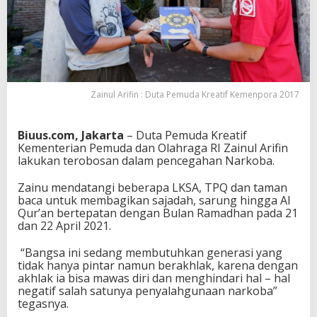
t
i
f
K
e
m
e
Zainul Arifin : Duta Pemuda Kreatif Kemenpora 2017
n
p
o
Biuus.com, Jakarta
– Duta Pemuda Kreatif
r
Kementerian Pemuda dan Olahraga RI Zainul Arifin
a
lakukan terobosan dalam pencegahan Narkoba.
D
a
l
Zainu mendatangi beberapa LKSA, TPQ dan taman
a
baca untuk membagikan sajadah, sarung hingga Al
m
Qur’an bertepatan dengan Bulan Ramadhan pada 21
P
dan 22 April 2021.
e
n
“Bangsa ini sedang membutuhkan generasi yang
c
tidak hanya pintar namun berakhlak, karena dengan
e
akhlak ia bisa mawas diri dan menghindari hal – hal
g
negatif salah satunya penyalahgunaan narkoba”
a
tegasnya.
h