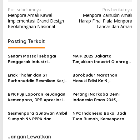
N
Pos sebelumnya
Pos berikutnya
Menpora Amali Kawal
Menpora Zainudin Amali
a
Implementasi Grand Design
Harap Final Piala Menpora
v
Keolahragaan Nasional
Lancar dan Aman
i
Posting Terkait
g
a
Senam Massal sebagai
MAIR 2025 Jakarta
s
Penggerak Industri
Tunjukkan Industri Olahraga
Olahraga: Momentum ISS
Jadi Mesin Ekonomi Baru
i
2025 untuk Ekonomi
Erick Thohir dan ST
Borobudur Marathon
p
Nasional
Burhanuddin Resmikan Kerja
Masuki Edisi Ke-9,
Sama Tata Kelola Hukum
Pemerintah Siap Perkuat
o
Program Pemuda dan
Kolaborasi
BPK Puji Laporan Keuangan
Perangi Narkoba Demi
s
Olahraga
Kemenpora, DPR Apresiasi
Indonesia Emas 2045,
Kinerja Menpora Dito
Kemenpora Gandeng BNN
Sesmenpora Gunawan Ambil
NPC Indonesia Bakal Jadi
Sumpah 96 PPPK dan
Tuan Rumah, Kemenpora
Serahkan SK Kepada 52
Kucurkan Bantuan Dana
CPNS
Tahap II
Jangan Lewatkan