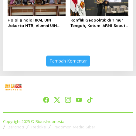
Halal Bihalal IKAL UIN
Konflik Geopolitik di Timur
Jakarta NTB, Alumni UIN
Tengah, Ketum IARMI Sebut
Jakarta Adalah Aset
Alumni Menwa Harus Ambil
Strategis
Peran Strategis
Tambah Komentar
Copyright 2025 © BiuusIndonesia
Beranda
Redaksi
Pedoman Media Siber