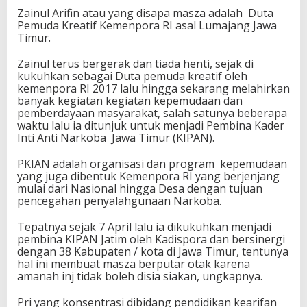
a
Zainul Arifin atau yang disapa masza adalah Duta
n
Pemuda Kreatif Kemenpora RI asal Lumajang Jawa
N
Timur.
a
r
Zainul terus bergerak dan tiada henti, sejak di
k
kukuhkan sebagai Duta pemuda kreatif oleh
o
kemenpora RI 2017 lalu hingga sekarang melahirkan
b
banyak kegiatan kegiatan kepemudaan dan
a
pemberdayaan masyarakat, salah satunya beberapa
waktu lalu ia ditunjuk untuk menjadi Pembina Kader
Inti Anti Narkoba Jawa Timur (KIPAN).
PKIAN adalah organisasi dan program kepemudaan
yang juga dibentuk Kemenpora RI yang berjenjang
mulai dari Nasional hingga Desa dengan tujuan
pencegahan penyalahgunaan Narkoba.
Tepatnya sejak 7 April lalu ia dikukuhkan menjadi
pembina KIPAN Jatim oleh Kadispora dan bersinergi
dengan 38 Kabupaten / kota di Jawa Timur, tentunya
hal ini membuat masza berputar otak karena
amanah inj tidak boleh disia siakan, ungkapnya.
Pri yang konsentrasi dibidang pendidikan kearifan