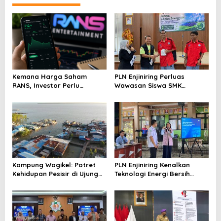
Kemana Harga Saham
PLN Enjiniring Perluas
RANS, Investor Perlu
Wawasan Siswa SMK
Cermati Fundamental dan
tentang Tantangan
Menghindari Spekulasi
Perubahan Iklim
Berlebihan
Kampung Wogikel: Potret
PLN Enjiniring Kenalkan
Kehidupan Pesisir di Ujung
Teknologi Energi Bersih
Selatan Papua yang
kepada Pelajar Jakarta
Bertahan di Tengah
Keterbatasan