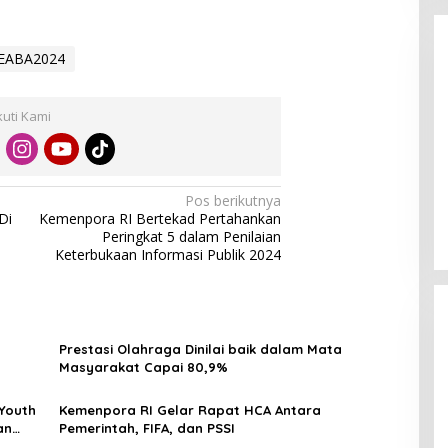
EABA2024
kuti Kami
Enam Pejabat Baru Resmi Dilantik
di Kejati Kepri oleh J. Devy
Pos berikutnya
Sudarso
Di Berita, Politik
|
November 3, 2025
Di
Kemenpora RI Bertekad Pertahankan
Peringkat 5 dalam Penilaian
Keterbukaan Informasi Publik 2024
Prestasi Olahraga Dinilai baik dalam Mata
Masyarakat Capai 80,9%
 Youth
Kemenpora RI Gelar Rapat HCA Antara
an
Pemerintah, FIFA, dan PSSI