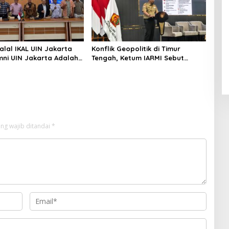
alal IKAL UIN Jakarta
Konflik Geopolitik di Timur
mni UIN Jakarta Adalah
Tengah, Ketum IARMI Sebut
tegis
Alumni Menwa Harus Ambil Peran
Strategis
ng wajib ditandai
*