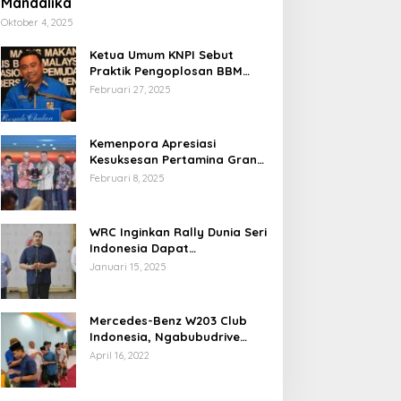
Mandalika
Oktober 4, 2025
Ketua Umum KNPI Sebut
Praktik Pengoplosan BBM
Cederai Kepercayaan
Februari 27, 2025
Masyarakat
Kemenpora Apresiasi
Kesuksesan Pertamina Grand
Prix of Indonesia 2024
Februari 8, 2025
WRC Inginkan Rally Dunia Seri
Indonesia Dapat
Terselenggara 2026
Januari 15, 2025
Mendatang
Mercedes-Benz W203 Club
Indonesia, Ngabubudrive
Ramadhan 2022
April 16, 2022