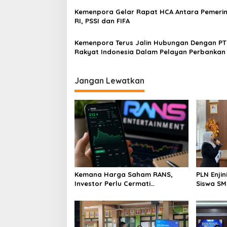
Kemenpora Gelar Rapat HCA Antara Pemeri
RI, PSSI dan FIFA
Kemenpora Terus Jalin Hubungan Dengan PT
Rakyat Indonesia Dalam Pelayan Perbankan
Jangan Lewatkan
Kemana Harga Saham RANS,
PLN Enji
Investor Perlu Cermati
Siswa SMK tentang Tant
Fundamental dan Menghindari
Perubaha
Spekulasi Berlebihan