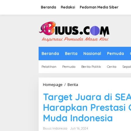
Lewati
ke
Beranda
Redaksi
Pedoman Media Siber
konten
tutup
Beranda
Berita
Nasional
Pemuda
Pelatihan
Pemuda
Berita Politik
Cerita
Sepa
Target
Homepage
/
Berita
Juara
Target Juara di SE
di
SEABA
Harapkan Prestasi 
U-
18:
Muda Indonesia
Menpora
Dito
Harapkan
Biuus Indonesia
Juli 16, 2024