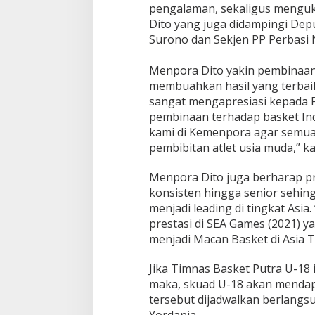
pengalaman, sekaligus menguki
Dito yang juga didampingi Dep
Surono dan Sekjen PP Perbasi 
Menpora Dito yakin pembinaan
membuahkan hasil yang terbaik
sangat mengapresiasi kepada 
pembinaan terhadap basket Ind
kami di Kemenpora agar semua
pembibitan atlet usia muda,” k
Menpora Dito juga berharap pres
konsisten hingga senior sehin
menjadi leading di tingkat Asi
prestasi di SEA Games (2021) y
menjadi Macan Basket di Asia
Jika Timnas Basket Putra U-18 
maka, skuad U-18 akan mendapa
tersebut dijadwalkan berlangs
Yordania.