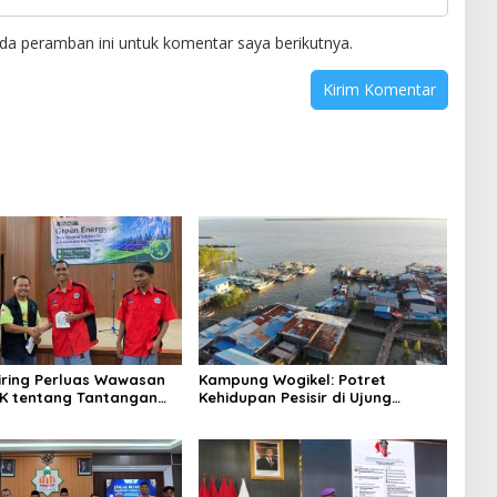
da peramban ini untuk komentar saya berikutnya.
niring Perluas Wawasan
Kampung Wogikel: Potret
angan
Kehidupan Pesisir di Ujung
n Iklim
Selatan Papua yang Bertahan di
Tengah Keterbatasan