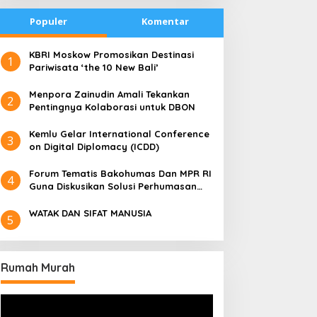
Populer
Komentar
​KBRI Moskow Promosikan Destinasi
1
Pariwisata ‘the 10 New Bali’
​Menpora Zainudin Amali Tekankan
2
Pentingnya Kolaborasi untuk DBON
​Kemlu Gelar International Conference
3
on Digital Diplomacy (ICDD)
Forum Tematis Bakohumas Dan MPR RI
4
Guna Diskusikan Solusi Perhumasan
Juga Tuk Perkuat Lembaga Masing –
Masing
WATAK DAN SIFAT MANUSIA
5
Rumah Murah
Pemutar
Video