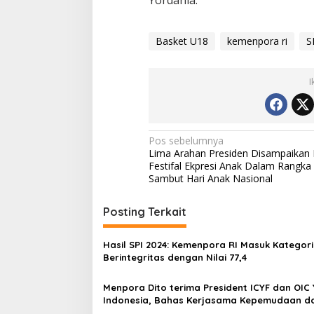
Basket U18
kemenpora ri
S
I
Navigasi
Pos sebelumnya
Lima Arahan Presiden Disampaikan 
pos
Festifal Ekpresi Anak Dalam Rangka
Sambut Hari Anak Nasional
Posting Terkait
Hasil SPI 2024: Kemenpora RI Masuk Kategori
Berintegritas dengan Nilai 77,4
Menpora Dito terima President ICYF dan OIC
Indonesia, Bahas Kerjasama Kepemudaan d
Olahraga