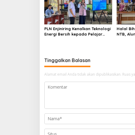
PLN Enjiniring Kenalkan Teknologi
Halal Bih
Energi Bersih kepada Pelajar
NTB, Alu
Jakarta
Aset Stra
Tinggalkan Balasan
Alamat email Anda tidak akan dipublikasikan.
Ruas ya