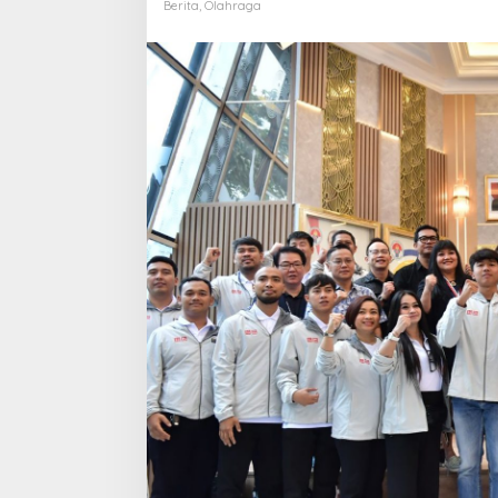
Prestasi
Berita
,
Olahraga
Gemilang
dari
Tim
Basket
Muda
Indonesia