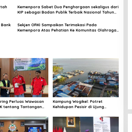
ntah
Kemenpora Sabet Dua Penghargaan sekaligus dari
KIP sebagai Badan Publik Terbaik Nasional Tahun
2024
 Bank
Sekjen ORKI Sampaikan Terimakasi Pada
Kemenpora Atas Pehatian Ke Komunitas Olahraga
Indonesia
niring Perluas Wawasan
Kampung Wogikel: Potret
angan
Kehidupan Pesisir di Ujung
n Iklim
Selatan Papua yang Bertahan di
Tengah Keterbatasan