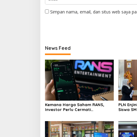
Simpan nama, email, dan situs web saya pa
News Feed
Kemana Harga Saham RANS,
PLN Enji
Investor Perlu Cermati
Siswa SMK tentang Tant
Fundamental dan Menghindari
Perubaha
Spekulasi Berlebihan