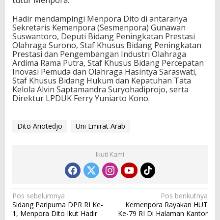
tutur Menpora.
Hadir mendampingi Menpora Dito di antaranya
Sekretaris Kemenpora (Sesmenpora) Gunawan
Suswantoro, Deputi Bidang Peningkatan Prestasi
Olahraga Surono, Staf Khusus Bidang Peningkatan
Prestasi dan Pengembangan Industri Olahraga
Ardima Rama Putra, Staf Khusus Bidang Percepatan
Inovasi Pemuda dan Olahraga Hasintya Saraswati,
Staf Khusus Bidang Hukum dan Kepatuhan Tata
Kelola Alvin Saptamandra Suryohadiprojo, serta
Direktur LPDUK Ferry Yuniarto Kono.
Dito Ariotedjo
Uni Emirat Arab
Ikuti Kami
N
Pos sebelumnya
Pos berikutnya
Sidang Paripurna DPR RI Ke-
Kemenpora Rayakan HUT
a
1, Menpora Dito Ikut Hadir
Ke-79 RI Di Halaman Kantor