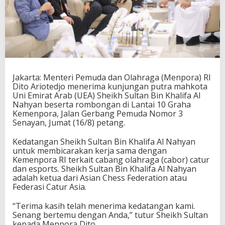
a
t
A
r
a
b
B
e
Jakarta: Menteri Pemuda dan Olahraga (Menpora) RI
r
Dito Ariotedjo menerima kunjungan putra mahkota
k
Uni Emirat Arab (UEA) Sheikh Sultan Bin Khalifa Al
u
Nahyan beserta rombongan di Lantai 10 Graha
n
Kemenpora, Jalan Gerbang Pemuda Nomor 3
j
Senayan, Jumat (16/8) petang.
u
n
g
Kedatangan Sheikh Sultan Bin Khalifa Al Nahyan
,
untuk membicarakan kerja sama dengan
K
Kemenpora RI terkait cabang olahraga (cabor) catur
e
dan esports. Sheikh Sultan Bin Khalifa Al Nahyan
d
adalah ketua dari Asian Chess Federation atau
a
Federasi Catur Asia.
t
a
“Terima kasih telah menerima kedatangan kami.
n
Senang bertemu dengan Anda,” tutur Sheikh Sultan
g
kepada Menpora Dito.