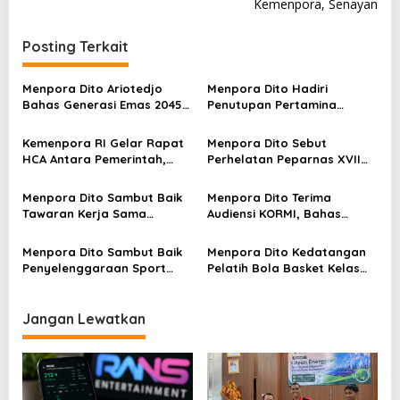
v
Kemenpora, Senayan
i
Posting Terkait
g
a
Menpora Dito Ariotedjo
Menpora Dito Hadiri
s
Bahas Generasi Emas 2045
Penutupan Pertamina
dalam Dialog Kebangsaan
Student Athletics
i
Championships (SAC)
Kemenpora RI Gelar Rapat
Menpora Dito Sebut
p
Indonesia 2024-2025
HCA Antara Pemerintah,
Perhelatan Peparnas XVII
FIFA, dan PSSI
Akan Tetap Dipantau Oleh
o
Tim Satgas Tata Kelola
Menpora Dito Sambut Baik
Menpora Dito Terima
s
Tawaran Kerja Sama
Audiensi KORMI, Bahas
Kedubes Rusia
Persiapan Fornas 2025
Menpora Dito Sambut Baik
Menpora Dito Kedatangan
Penyelenggaraan Sport
Pelatih Bola Basket Kelas
Climbing Open
Dunia Phil Handy
Championship 2024
Jangan Lewatkan