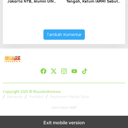
Jakarta NTB, Alumni UIN
Tengah, Ketum IARMI Sebut
Jakarta Adalah Aset
Alumni Menwa Harus Ambil
Strategis
Peran Strategis
Tambah Komentar
Copyright 2025 © BiuusIndonesia
Beranda
Redaksi
Pedoman Media Siber
Versi Non AMP
Exit mobile version