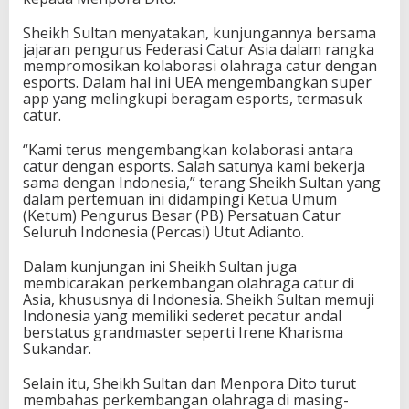
a
n
Sheikh Sultan menyatakan, kunjungannya bersama
n
jajaran pengurus Federasi Catur Asia dalam rangka
y
mempromosikan kolaborasi olahraga catur dengan
a
esports. Dalam hal ini UEA mengembangkan super
D
app yang melingkupi beragam esports, termasuk
i
catur.
t
e
“Kami terus mengembangkan kolaborasi antara
r
catur dengan esports. Salah satunya kami bekerja
i
sama dengan Indonesia,” terang Sheikh Sultan yang
m
dalam pertemuan ini didampingi Ketua Umum
a
(Ketum) Pengurus Besar (PB) Persatuan Catur
M
Seluruh Indonesia (Percasi) Utut Adianto.
e
n
Dalam kunjungan ini Sheikh Sultan juga
p
membicarakan perkembangan olahraga catur di
o
Asia, khususnya di Indonesia. Sheikh Sultan memuji
r
Indonesia yang memiliki sederet pecatur andal
a
berstatus grandmaster seperti Irene Kharisma
D
Sukandar.
i
t
Selain itu, Sheikh Sultan dan Menpora Dito turut
o
membahas perkembangan olahraga di masing-