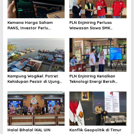
Kemana Harga Saham
PLN Enjiniring Perluas
RANS, Investor Perlu
Wawasan Siswa SMK
Cermati Fundamental dan
tentang Tantangan
Menghindari Spekulasi
Perubahan Iklim
Berlebihan
Kampung Wogikel: Potret
PLN Enjiniring Kenalkan
Kehidupan Pesisir di Ujung
Teknologi Energi Bersih
Selatan Papua yang
kepada Pelajar Jakarta
Bertahan di Tengah
Keterbatasan
Halal Bihalal IKAL UIN
Konflik Geopolitik di Timur