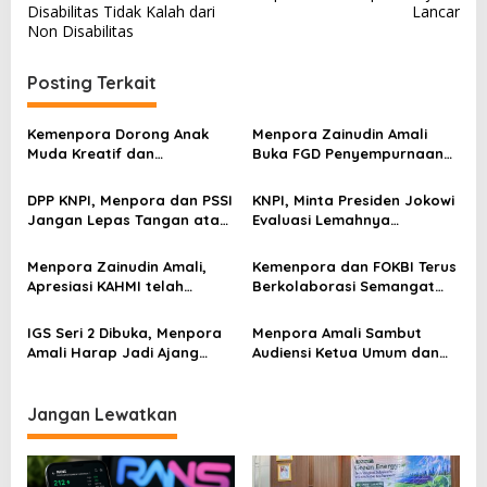
v
Disabilitas Tidak Kalah dari
Lancar
Non Disabilitas
i
g
Posting Terkait
a
s
Kemenpora Dorong Anak
Menpora Zainudin Amali
Muda Kreatif dan
Buka FGD Penyempurnaan
i
Berprestasi Nasional dan
Inpres Nomor 3
p
Internasional
DPP KNPI, Menpora dan PSSI
KNPI, Minta Presiden Jokowi
Jangan Lepas Tangan atas
Evaluasi Lemahnya
o
Kejadian Meninggalnya
Pengelolaan Olahraga
s
Ratusan Jiwa
Menpora Zainudin Amali,
Kemenpora dan FOKBI Terus
Apresiasi KAHMI telah
Berkolaborasi Semangat
Kampanyekan Olahraga
Olahraga
IGS Seri 2 Dibuka, Menpora
Menpora Amali Sambut
Amali Harap Jadi Ajang
Audiensi Ketua Umum dan
Bagi Pegolf Muda
Tim FPTI Juara Dunia
Jangan Lewatkan