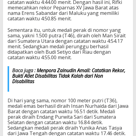
catatan waktu 4:44.00 menit. Dengan hasil ini, Rifki
A
memecahkan rekor Peparnas XV Jawa Barat atas
t
nama Erens Sabandar dari Maluku yang memiliki
l
catatan waktu 4:50.85 menit.
e
t
Sementara itu, untuk medali perak di nomor yang
i
sama, yakni 1.500 putra (T46), diraih oleh Man Sirait
k
dari Sumatera Utara dengan catatan waktu 4:54.17
menit. Sedangkan medali perunggu berhasil
didapatkan oleh Budi Setiyo dari Riau dengan
catatan waktu 4:55.00 menit.
Baca juga :
Menpora Zainudin Amali: Catatkan Rekor,
Bukti Atlet Disabilitas Tidak Kalah dari Non
Disabilitas
Di hari yang sama, nomor 100 meter putri (T36),
medali emas berhasil diraih Insan Nurhaida dari Jawa
Barat dengan catatan waktu 16.51 detik. Medali
perak diraih Endang Purwita Sari dari Sumatera
Selatan dengan catatan waktu 16.84 detik.
Sedangkan medali perak diraih Yunika Anas Tasya
dari Jawa Tengah dengan catatan waktu 17.46 detik.