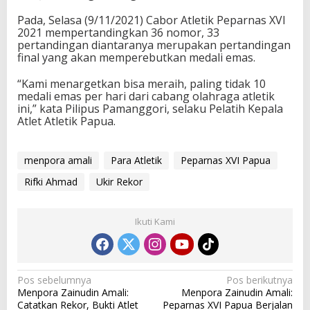
Pada, Selasa (9/11/2021) Cabor Atletik Peparnas XVI
2021 mempertandingkan 36 nomor, 33
pertandingan diantaranya merupakan pertandingan
final yang akan memperebutkan medali emas.
“Kami menargetkan bisa meraih, paling tidak 10
medali emas per hari dari cabang olahraga atletik
ini,” kata Pilipus Pamanggori, selaku Pelatih Kepala
Atlet Atletik Papua.
menpora amali
Para Atletik
Peparnas XVI Papua
Rifki Ahmad
Ukir Rekor
Ikuti Kami
N
Pos sebelumnya
Pos berikutnya
Menpora Zainudin Amali:
Menpora Zainudin Amali:
a
Catatkan Rekor, Bukti Atlet
Peparnas XVI Papua Berjalan