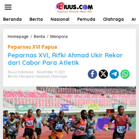
L
e
w
a
Beranda
Berita
Nasional
Pemuda
Olahraga
Art
t
i
k
P
Homepage
/
Berita
/
Menpora
e
e
Peparnas XVI Papua
k
p
o
a
Peparnas XVI, Rifki Ahmad Ukir Rekor
n
r
dari Cabor Para Atletik
t
n
e
a
Biuus Indonesia
November 9, 2021
n
s
Berita
,
Menpora
,
Nasional
,
Olahraga
X
V
I
,
R
i
f
k
i
A
h