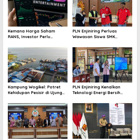
Kemana Harga Saham
PLN Enjiniring Perluas
RANS, Investor Perlu
Wawasan Siswa SMK
Cermati Fundamental dan
tentang Tantangan
Menghindari Spekulasi
Perubahan Iklim
Berlebihan
Kampung Wogikel: Potret
PLN Enjiniring Kenalkan
Kehidupan Pesisir di Ujung
Teknologi Energi Bersih
Selatan Papua yang
kepada Pelajar Jakarta
Bertahan di Tengah
Keterbatasan