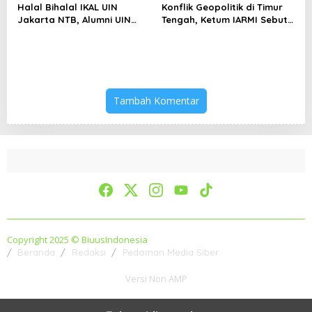
Halal Bihalal IKAL UIN
Konflik Geopolitik di Timur
Jakarta NTB, Alumni UIN
Tengah, Ketum IARMI Sebut
Jakarta Adalah Aset
Alumni Menwa Harus Ambil
Strategis
Peran Strategis
Tambah Komentar
Copyright 2025 © BiuusIndonesia
Beranda
Redaksi
Pedoman Media Siber
Versi Non AMP