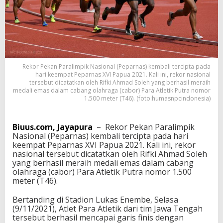
m
a
d
U
k
i
r
Rekor Pekan Paralimpik Nasional (Peparnas) kembali tercipta pada
R
hari keempat Peparnas XVI Papua 2021. Kali ini, rekor nasional
e
tersebut dicatatkan oleh Rifki Ahmad Soleh yang berhasil meraih
k
medali emas dalam cabang olahraga (cabor) Para Atletik Putra nomor
o
1.500 meter (T46). (foto:humasnpcindonesia)
r
d
a
Biuus.com, Jayapura
– Rekor Pekan Paralimpik
r
Nasional (Peparnas) kembali tercipta pada hari
i
keempat Peparnas XVI Papua 2021. Kali ini, rekor
C
nasional tersebut dicatatkan oleh Rifki Ahmad Soleh
a
yang berhasil meraih medali emas dalam cabang
b
olahraga (cabor) Para Atletik Putra nomor 1.500
o
meter (T46).
r
P
Bertanding di Stadion Lukas Enembe, Selasa
a
(9/11/2021), Atlet Para Atletik dari tim Jawa Tengah
r
tersebut berhasil mencapai garis finis dengan
a